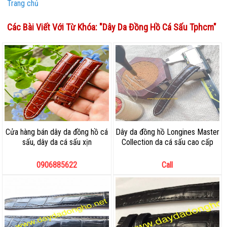
Trang chủ
Các Bài Viết Với Từ Khóa: "
Dây Da Đồng Hồ Cá Sấu Tphcm
"
Cửa hàng bán dây da đồng hồ cá
Dây da đồng hồ Longines Master
sấu, dây da cá sấu xịn
Collection da cá sấu cao cấp
0906885622
Call