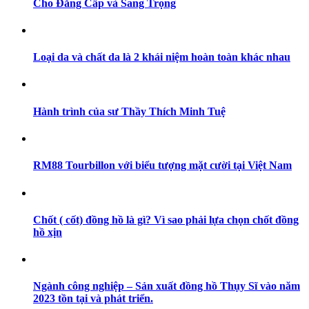
Cho Đẳng Cấp và Sang Trọng
Loại da và chất da là 2 khái niệm hoàn toàn khác nhau
Hành trình của sư Thầy Thích Minh Tuệ
RM88 Tourbillon với biểu tượng mặt cười tại Việt Nam
Chốt ( cốt) đồng hồ là gì? Vì sao phải lựa chọn chốt đồng
hồ xịn
Ngành công nghiệp – Sản xuất đồng hồ Thụy Sĩ vào năm
2023 tồn tại và phát triển.