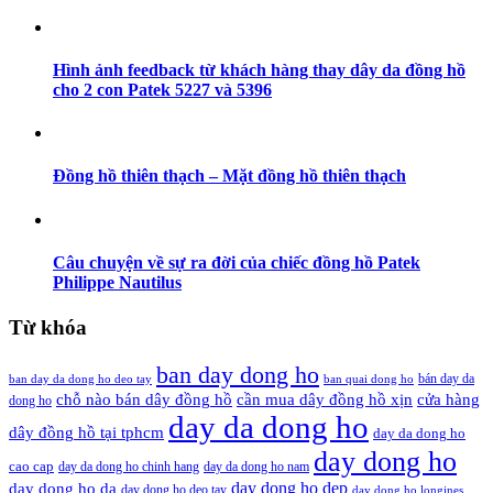
Hình ảnh feedback từ khách hàng thay dây da đồng hồ
cho 2 con Patek 5227 và 5396
Đồng hồ thiên thạch – Mặt đồng hồ thiên thạch
Câu chuyện về sự ra đời của chiếc đồng hồ Patek
Philippe Nautilus
Từ khóa
ban day dong ho
bán day da
ban day da dong ho deo tay
ban quai dong ho
cần mua dây đồng hồ xịn
chỗ nào bán dây đồng hồ
cửa hàng
dong ho
day da dong ho
dây đồng hồ tại tphcm
day da dong ho
day dong ho
cao cap
day da dong ho chinh hang
day da dong ho nam
day dong ho dep
day dong ho da
day dong ho deo tay
day dong ho longines