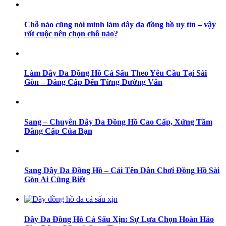
Chỗ nào cũng nói mình làm dây da đồng hồ uy tín – vậy
rốt cuộc nên chọn chỗ nào?
Làm Dây Da Đồng Hồ Cá Sấu Theo Yêu Cầu Tại Sài
Gòn – Đẳng Cấp Đến Từng Đường Vân
Sang – Chuyên Dây Da Đồng Hồ Cao Cấp, Xứng Tầm
Đẳng Cấp Của Bạn
Sang Dây Da Đồng Hồ – Cái Tên Dân Chơi Đồng Hồ Sài
Gòn Ai Cũng Biết
Dây Da Đồng Hồ Cá Sấu Xịn: Sự Lựa Chọn Hoàn Hảo