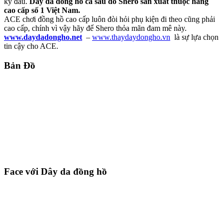
kỳ đâu.
Dây da đồng hồ cá sấu do Shero sản xuất thuộc hàng
cao cấp số 1 Việt Nam.
ACE chơi đồng hồ cao cấp luôn đòi hỏi phụ kiện đi theo cũng phải
cao cấp, chính vì vậy hãy để Shero thỏa mãn đam mê này.
www.daydadongho.net
–
www.thaydaydongho.vn
là sự lựa chọn
tin cậy cho ACE.
Bản Đồ
Face với Dây da đồng hồ