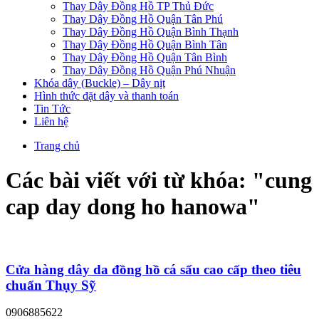
Thay Dây Đồng Hồ TP Thủ Đức
Thay Dây Đồng Hồ Quận Tân Phú
Thay Dây Đồng Hồ Quận Bình Thạnh
Thay Dây Đồng Hồ Quận Bình Tân
Thay Dây Đồng Hồ Quận Tân Bình
Thay Dây Đồng Hồ Quận Phú Nhuận
Khóa dây (Buckle) – Dây nịt
Hình thức đặt dây và thanh toán
Tin Tức
Liên hệ
Trang chủ
Các bài viết với từ khóa: "
cung
cap day dong ho hanowa
"
Cửa hàng dây da đồng hồ cá sấu cao cấp theo tiêu
chuẩn Thụy Sỹ
0906885622