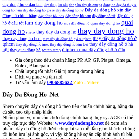
day dong ho o dau ban
day dong ho xin
dong ho day da omega
dong ho day da thuy si
Dây da đồng hồ xịn
dây
dong ho nam
dây da đồng hồ giá rẻ
dây da đồng hồ nữ
đồng hồ chính hãng
dây đồng
dây đồng hồ nam
dây đồng hồ nữ
dây đồng hồ inox
quai
lam day dong ho
hồ ở đâu tốt
quai day dong ho
mua dây đồng hồ
thay day dong ho
dong ho
thay day da dong ho
shero
thay dây da đồng hồ ở
thay day dong ho hcm
thay dây da đồng hồ giá rẻ tphcm
tphcm
thay dây đồng hồ ở hà
thay dây đồng hồ inox
thay dây đồng hồ kim loại
nội
ở tphcm mua dây đồng hồ ở đâu
thay quai đồng hồ
watch strap
Gia công theo tiêu chuẩn hãng:
PP, AP, GP, Piaget, Omega,
Rolex, Blancpain...
Chất lượng tốt nhất
Giá trị tương đương hãng
Dịch vụ
phục vụ tận nơi
Tư vấn làm dây
0906885622
Zalo - Viber
Dây Da Đồng Hồ .Net
Shero chuyên dây da đồng hồ theo tiêu chuẩn chính hãng, bằng da
cá sấu cao cấp nhập khẩu.
Nhằm phục vụ nhu cầu chơi đồng chính hãng thụy sỹ. ACE có thể
truy cập trực tiếp Website:
www.daydadongho.net
để xem sản
phẩm, dây da đồng hồ được chụp lại sau mỗi lần giao khách, chúng
tôi luôn lưu lại ảnh gốc, vì vậy không hề sợ ăn cắp hình ảnh từ bất