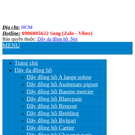
Địa chỉ:
HCM
Hotline:
0906885622 Sang (Zalo - Viber)
Bản quyền thuộc:
Dây da đồng hồ .Net
MENU
Trang chủ
Dây da đồng hồ
Dây đồng hồ A lange sohne
Dây đồng hồ Audemars piguet
Dây đồng hồ Baume mercier
Dây đồng hồ Blancpain
Dây đồng hồ Breguet
Dây đồng hồ Breitling
Dây đồng hồ Bvlgari
Dây đồng hồ Cartier
Dây đồng hồ Chaumet paris