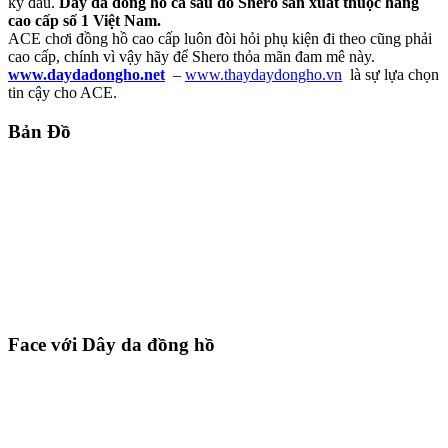
kỳ đâu.
Dây da đồng hồ cá sấu do Shero sản xuất thuộc hàng
cao cấp số 1 Việt Nam.
ACE chơi đồng hồ cao cấp luôn đòi hỏi phụ kiện đi theo cũng phải
cao cấp, chính vì vậy hãy để Shero thỏa mãn đam mê này.
www.daydadongho.net
–
www.thaydaydongho.vn
là sự lựa chọn
tin cậy cho ACE.
Bản Đồ
Face với Dây da đồng hồ