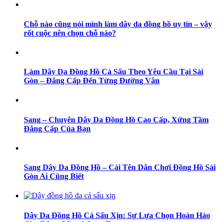
Chỗ nào cũng nói mình làm dây da đồng hồ uy tín – vậy
rốt cuộc nên chọn chỗ nào?
Làm Dây Da Đồng Hồ Cá Sấu Theo Yêu Cầu Tại Sài
Gòn – Đẳng Cấp Đến Từng Đường Vân
Sang – Chuyên Dây Da Đồng Hồ Cao Cấp, Xứng Tầm
Đẳng Cấp Của Bạn
Sang Dây Da Đồng Hồ – Cái Tên Dân Chơi Đồng Hồ Sài
Gòn Ai Cũng Biết
Dây Da Đồng Hồ Cá Sấu Xịn: Sự Lựa Chọn Hoàn Hảo