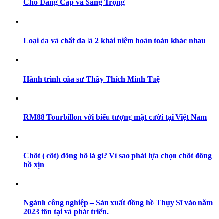
Cho Đẳng Cấp và Sang Trọng
Loại da và chất da là 2 khái niệm hoàn toàn khác nhau
Hành trình của sư Thầy Thích Minh Tuệ
RM88 Tourbillon với biểu tượng mặt cười tại Việt Nam
Chốt ( cốt) đồng hồ là gì? Vì sao phải lựa chọn chốt đồng
hồ xịn
Ngành công nghiệp – Sản xuất đồng hồ Thụy Sĩ vào năm
2023 tồn tại và phát triển.