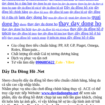
day dong ho o dau ban
day dong ho xin
dong ho day da omega
dong ho day da thuy si
Dây da đồng hồ xịn
dây
dong ho nam
dây da đồng hồ giá rẻ
dây da đồng hồ nữ
đồng hồ chính hãng
dây đồng
dây đồng hồ nam
dây đồng hồ nữ
dây đồng hồ inox
quai
lam day dong ho
hồ ở đâu tốt
quai day dong ho
mua dây đồng hồ
thay day dong ho
dong ho
thay day da dong ho
shero
thay dây da đồng hồ ở
thay day dong ho hcm
thay dây da đồng hồ giá rẻ tphcm
tphcm
thay dây đồng hồ ở hà
thay dây đồng hồ inox
thay dây đồng hồ kim loại
nội
ở tphcm mua dây đồng hồ ở đâu
thay quai đồng hồ
watch strap
Gia công theo tiêu chuẩn hãng:
PP, AP, GP, Piaget, Omega,
Rolex, Blancpain...
Chất lượng tốt nhất
Giá trị tương đương hãng
Dịch vụ
phục vụ tận nơi
Tư vấn làm dây
0906885622
Zalo - Viber
Dây Da Đồng Hồ .Net
Shero chuyên dây da đồng hồ theo tiêu chuẩn chính hãng, bằng da
cá sấu cao cấp nhập khẩu.
Nhằm phục vụ nhu cầu chơi đồng chính hãng thụy sỹ. ACE có thể
truy cập trực tiếp Website:
www.daydadongho.net
để xem sản
phẩm, dây da đồng hồ được chụp lại sau mỗi lần giao khách, chúng
tôi luôn lưu lại ảnh gốc, vì vậy không hề sợ ăn cắp hình ảnh từ bất