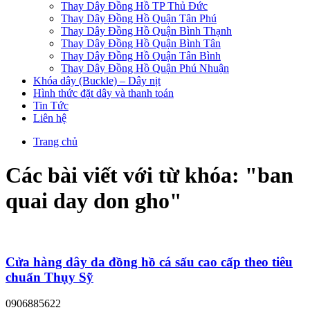
Thay Dây Đồng Hồ TP Thủ Đức
Thay Dây Đồng Hồ Quận Tân Phú
Thay Dây Đồng Hồ Quận Bình Thạnh
Thay Dây Đồng Hồ Quận Bình Tân
Thay Dây Đồng Hồ Quận Tân Bình
Thay Dây Đồng Hồ Quận Phú Nhuận
Khóa dây (Buckle) – Dây nịt
Hình thức đặt dây và thanh toán
Tin Tức
Liên hệ
Trang chủ
Các bài viết với từ khóa: "
ban
quai day don gho
"
Cửa hàng dây da đồng hồ cá sấu cao cấp theo tiêu
chuẩn Thụy Sỹ
0906885622