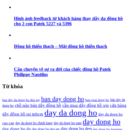
Hình ảnh feedback từ khách hàng thay dây da đồng hồ
cho 2 con Patek 5227 và 5396
Đồng hồ thiên thạch – Mặt đồng hồ thiên thạch
Câu chuyện về sự ra đời của chiếc đồng hồ Patek
Philippe Nautilus
Từ khóa
ban day dong ho
bán day da
ban day da dong ho deo tay
ban quai dong ho
cần mua dây đồng hồ xịn
chỗ nào bán dây đồng hồ
cửa hàng
dong ho
day da dong ho
dây đồng hồ tại tphcm
day da dong ho
day dong ho
cao cap
day da dong ho chinh hang
day da dong ho nam
day dong ho dep
day dong ho da
day dong ho deo tay
day dong ho longines