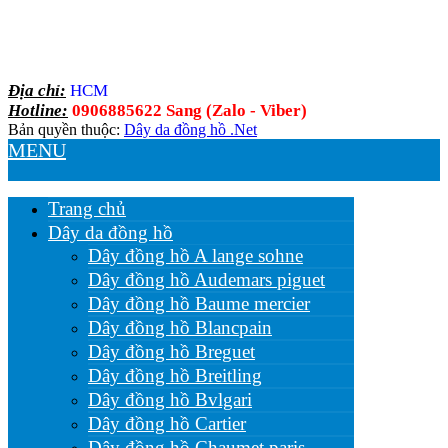
Địa chỉ:
HCM
Hotline:
0906885622 Sang (Zalo - Viber)
Bản quyền thuộc:
Dây da đồng hồ .Net
MENU
Trang chủ
Dây da đồng hồ
Dây đồng hồ A lange sohne
Dây đồng hồ Audemars piguet
Dây đồng hồ Baume mercier
Dây đồng hồ Blancpain
Dây đồng hồ Breguet
Dây đồng hồ Breitling
Dây đồng hồ Bvlgari
Dây đồng hồ Cartier
Dây đồng hồ Chaumet paris