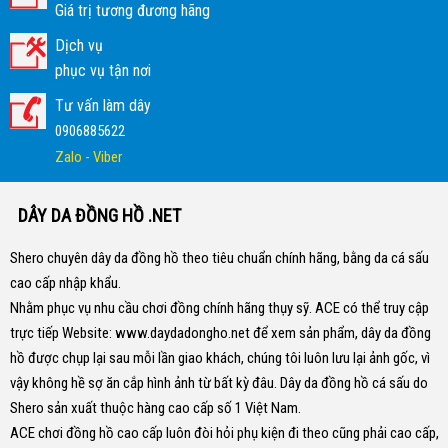
Giá trị tương đương hãng
Dịch vụ
phục vụ tận nơi
Tư vấn làm dây
0906885622
Zalo - Viber
DÂY DA ĐỒNG HỒ .NET
Shero chuyên dây da đồng hồ theo tiêu chuẩn chính hãng, bằng da cá sấu
cao cấp nhập khẩu.
Nhằm phục vụ nhu cầu chơi đồng chính hãng thụy sỹ. ACE có thể truy cập
trực tiếp Website:
www.daydadongho.net
để xem sản phẩm, dây da đồng
hồ được chụp lại sau mỗi lần giao khách, chúng tôi luôn lưu lại ảnh gốc, vì
vậy không hề sợ ăn cắp hình ảnh từ bất kỳ đâu.
Dây da đồng hồ cá sấu do
Shero sản xuất thuộc hàng cao cấp số 1 Việt Nam.
ACE chơi đồng hồ cao cấp luôn đòi hỏi phụ kiện đi theo cũng phải cao cấp,