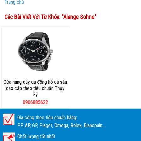
Trang chủ
Các Bài Viết Với Từ Khóa: "
Alange Sohne
"
Cửa hàng dây da đồng hồ cá sấu
cao cấp theo tiêu chuẩn Thụy
Sỹ
0906885622
Gia công theo tiêu chuẩn hãng:
PP, AP, GP, Piaget, Omega, Rolex, Blancpain...
Chất lượng tốt nhất