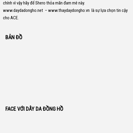
chính vì vậy hãy để Shero thỏa mãn đam mê này.
www.daydadongho.net
–
www.thaydaydongho.vn
là sự lựa chọn tin cậy
cho ACE.
BẢN ĐỒ
FACE VỚI DÂY DA ĐỒNG HỒ