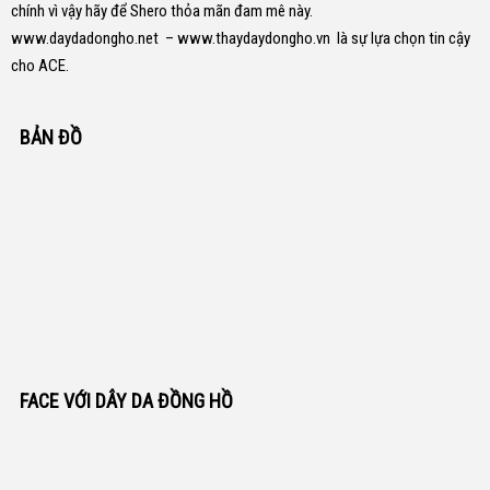
chính vì vậy hãy để Shero thỏa mãn đam mê này.
www.daydadongho.net
–
www.thaydaydongho.vn
là sự lựa chọn tin cậy
cho ACE.
BẢN ĐỒ
FACE VỚI DÂY DA ĐỒNG HỒ