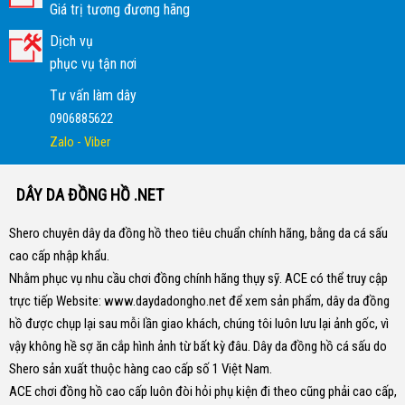
Giá trị tương đương hãng
Dịch vụ
phục vụ tận nơi
Tư vấn làm dây
0906885622
Zalo - Viber
DÂY DA ĐỒNG HỒ .NET
Shero chuyên dây da đồng hồ theo tiêu chuẩn chính hãng, bằng da cá sấu
cao cấp nhập khẩu.
Nhằm phục vụ nhu cầu chơi đồng chính hãng thụy sỹ. ACE có thể truy cập
trực tiếp Website:
www.daydadongho.net
để xem sản phẩm, dây da đồng
hồ được chụp lại sau mỗi lần giao khách, chúng tôi luôn lưu lại ảnh gốc, vì
vậy không hề sợ ăn cắp hình ảnh từ bất kỳ đâu.
Dây da đồng hồ cá sấu do
Shero sản xuất thuộc hàng cao cấp số 1 Việt Nam.
ACE chơi đồng hồ cao cấp luôn đòi hỏi phụ kiện đi theo cũng phải cao cấp,