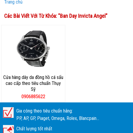
Trang chủ
Các Bài Viết Với Từ Khóa: "
Ban Day Invicta Angel
"
Cửa hàng dây da đồng hồ cá sấu
cao cấp theo tiêu chuẩn Thụy
Sỹ
0906885622
Gia công theo tiêu chuẩn hãng:
PP, AP, GP, Piaget, Omega, Rolex, Blancpain...
Chất lượng tốt nhất