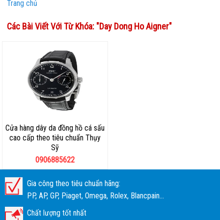
Trang chủ
Các Bài Viết Với Từ Khóa: "
Day Dong Ho Aigner
"
Cửa hàng dây da đồng hồ cá sấu
cao cấp theo tiêu chuẩn Thụy
Sỹ
0906885622
Gia công theo tiêu chuẩn hãng:
PP, AP, GP, Piaget, Omega, Rolex, Blancpain...
Chất lượng tốt nhất