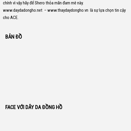
chính vì vậy hãy để Shero thỏa mãn đam mê này.
www.daydadongho.net
–
www.thaydaydongho.vn
là sự lựa chọn tin cậy
cho ACE.
BẢN ĐỒ
FACE VỚI DÂY DA ĐỒNG HỒ