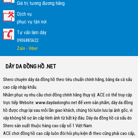
Giá trị tương đương hãng
Dịch vụ
phục vụ tận nơi
Tư vấn làm dây
0906885622
Zalo - Viber
DÂY DA ĐỒNG HỒ .NET
Shero chuyên dây da đồng hồ theo tiêu chuẩn chính hãng, bằng da cá sấu
cao cấp nhập khẩu.
Nhằm phục vụ nhu cầu chơi đồng chính hãng thụy sỹ. ACE có thể truy cập
trực tiếp Website:
www.daydadongho.net
để xem sản phẩm, dây da đồng
hồ được chụp lại sau mỗi lần giao khách, chúng tôi luôn lưu lại ảnh gốc, vì
vậy không hề sợ ăn cắp hình ảnh từ bất kỳ đâu.
Dây da đồng hồ cá sấu do
Shero sản xuất thuộc hàng cao cấp số 1 Việt Nam.
ACE chơi đồng hồ cao cấp luôn đòi hỏi phụ kiện đi theo cũng phải cao cấp,