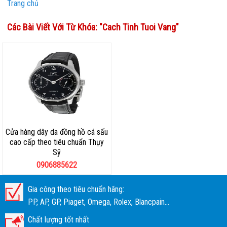
Trang chủ
Các Bài Viết Với Từ Khóa: "
Cach Tinh Tuoi Vang
"
Cửa hàng dây da đồng hồ cá sấu
cao cấp theo tiêu chuẩn Thụy
Sỹ
0906885622
Gia công theo tiêu chuẩn hãng:
PP, AP, GP, Piaget, Omega, Rolex, Blancpain...
Chất lượng tốt nhất