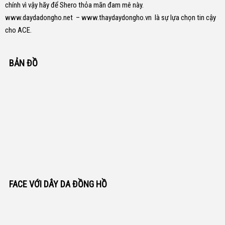
chính vì vậy hãy để Shero thỏa mãn đam mê này.
www.daydadongho.net
–
www.thaydaydongho.vn
là sự lựa chọn tin cậy
cho ACE.
BẢN ĐỒ
FACE VỚI DÂY DA ĐỒNG HỒ