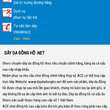
Giá trị tương đương hãng
Dịch vụ
phục vụ tận nơi
Tư vấn làm dây
0906885622
Zalo - Viber
DÂY DA ĐỒNG HỒ .NET
Shero chuyên dây da đồng hồ theo tiêu chuẩn chính hãng, bằng da cá sấu
cao cấp nhập khẩu.
Nhằm phục vụ nhu cầu chơi đồng chính hãng thụy sỹ. ACE có thể truy cập
trực tiếp Website:
www.daydadongho.net
để xem sản phẩm, dây da đồng
hồ được chụp lại sau mỗi lần giao khách, chúng tôi luôn lưu lại ảnh gốc, vì
vậy không hề sợ ăn cắp hình ảnh từ bất kỳ đâu.
Dây da đồng hồ cá sấu do
Shero sản xuất thuộc hàng cao cấp số 1 Việt Nam.
ACE chơi đồng hồ cao cấp luôn đòi hỏi phụ kiện đi theo cũng phải cao cấp,