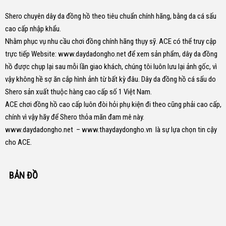
Shero chuyên dây da đồng hồ theo tiêu chuẩn chính hãng, bằng da cá sấu
cao cấp nhập khẩu.
Nhằm phục vụ nhu cầu chơi đồng chính hãng thụy sỹ. ACE có thể truy cập
trực tiếp Website:
www.daydadongho.net
để xem sản phẩm, dây da đồng
hồ được chụp lại sau mỗi lần giao khách, chúng tôi luôn lưu lại ảnh gốc, vì
vậy không hề sợ ăn cắp hình ảnh từ bất kỳ đâu.
Dây da đồng hồ cá sấu do
Shero sản xuất thuộc hàng cao cấp số 1 Việt Nam.
ACE chơi đồng hồ cao cấp luôn đòi hỏi phụ kiện đi theo cũng phải cao cấp,
chính vì vậy hãy để Shero thỏa mãn đam mê này.
www.daydadongho.net
–
www.thaydaydongho.vn
là sự lựa chọn tin cậy
cho ACE.
BẢN ĐỒ