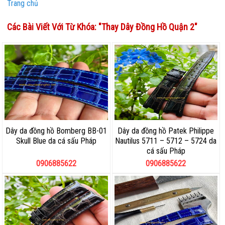
Trang chủ
Các Bài Viết Với Từ Khóa: "
Thay Dây Đồng Hồ Quận 2
"
Dây da đồng hồ Bomberg BB-01
Dây da đồng hồ Patek Philippe
Skull Blue da cá sấu Pháp
Nautilus 5711 – 5712 – 5724 da
cá sấu Pháp
0906885622
0906885622