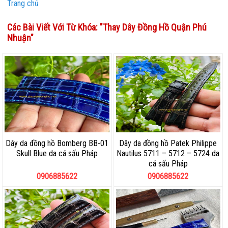
Trang chủ
Các Bài Viết Với Từ Khóa: "
Thay Dây Đồng Hồ Quận Phú
Nhuận
"
Dây da đồng hồ Bomberg BB-01
Dây da đồng hồ Patek Philippe
Skull Blue da cá sấu Pháp
Nautilus 5711 – 5712 – 5724 da
cá sấu Pháp
0906885622
0906885622