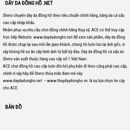
DÂY DA ĐỒNG HỒ .NET
Shero chuyên dây da đồng hồ theo tiêu chuẩn chính hãng, bằng da cá sấu
cao cấp nhập khẩu.
Nhằm phục vụ nhu cầu chơi đồng chính hãng thụy sỹ. ACE có thể truy cập
trực tiếp Website:
www.daydadongho.net
để xem sản phẩm, dây da đồng
hồ được chụp lại sau mỗi lần giao khách, chúng tôi luôn lưu lại ảnh gốc, vì
vậy không hề sợ ăn cắp hình ảnh từ bất kỳ đâu.
Dây da đồng hồ cá sấu do
Shero sản xuất thuộc hàng cao cấp số 1 Việt Nam.
ACE chơi đồng hồ cao cấp luôn đòi hỏi phụ kiện đi theo cũng phải cao cấp,
chính vì vậy hãy để Shero thỏa mãn đam mê này.
www.daydadongho.net
–
www.thaydaydongho.vn
là sự lựa chọn tin cậy
cho ACE.
BẢN ĐỒ