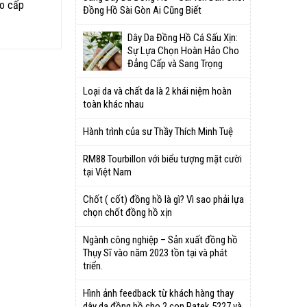
ao cấp
Đồng Hồ Sài Gòn Ai Cũng Biết
Dây Da Đồng Hồ Cá Sấu Xịn:
Sự Lựa Chọn Hoàn Hảo Cho
Đẳng Cấp và Sang Trọng
Loại da và chất da là 2 khái niệm hoàn
toàn khác nhau
Hành trình của sư Thầy Thích Minh Tuệ
RM88 Tourbillon với biểu tượng mặt cười
tại Việt Nam
Chốt ( cốt) đồng hồ là gì? Vì sao phải lựa
chọn chốt đồng hồ xịn
Ngành công nghiệp – Sản xuất đồng hồ
Thụy Sĩ vào năm 2023 tồn tại và phát
triển.
Hình ảnh feedback từ khách hàng thay
dây da đồng hồ cho 2 con Patek 5227 và