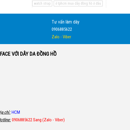
watch strap
ở tphcm mua dây đồng hồ ở đâu
Tư vấn làm dây
0906885622
Zalo - Viber
FACE VỚI DÂY DA ĐỒNG HỒ
ịa chỉ:
HCM
otline:
0906885622 Sang (Zalo - Viber)