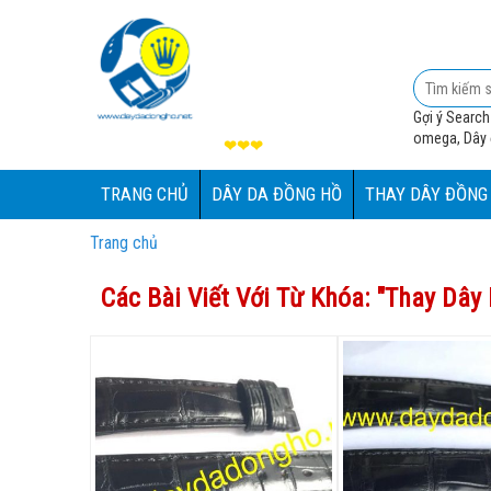
Gợi ý Search
omega, Dây đ
❤❤❤
TRANG CHỦ
DÂY DA ĐỒNG HỒ
THAY DÂY ĐỒNG
Trang chủ
Các Bài Viết Với Từ Khóa: "
Thay Dây 