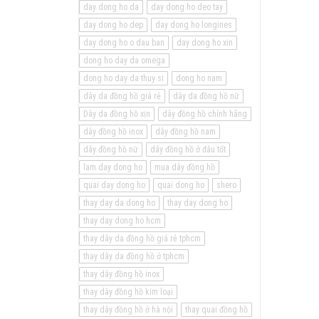
day dong ho da
day dong ho deo tay
day dong ho dep
day dong ho longines
day dong ho o dau ban
day dong ho xin
dong ho day da omega
dong ho day da thuy si
dong ho nam
dây da đồng hồ giá rẻ
dây da đồng hồ nữ
Dây da đồng hồ xịn
dây đồng hồ chính hãng
dây đồng hồ inox
dây đồng hồ nam
dây đồng hồ nữ
dây đồng hồ ở đâu tốt
lam day dong ho
mua dây đồng hồ
quai day dong ho
quai dong ho
shero
thay day da dong ho
thay day dong ho
thay day dong ho hcm
thay dây da đồng hồ giá rẻ tphcm
thay dây da đồng hồ ở tphcm
thay dây đồng hồ inox
thay dây đồng hồ kim loại
thay dây đồng hồ ở hà nội
thay quai đồng hồ