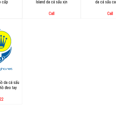
o cấp
Island da cá sấu xịn
da cá sấu c
Call
Call
ồ da cá sấu
hồ đeo tay
22