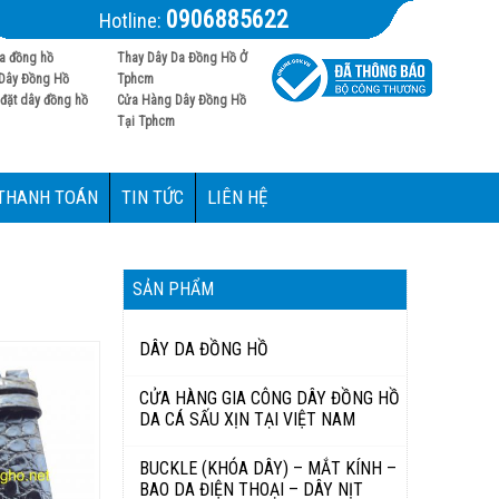
0906885622
Hotline:
a đồng hồ
Thay Dây Da Đồng Hồ Ở
Dây Đồng Hồ
Tphcm
đặt dây đồng hồ
Cửa Hàng Dây Đồng Hồ
Tại Tphcm
 THANH TOÁN
TIN TỨC
LIÊN HỆ
SẢN PHẨM
DÂY DA ĐỒNG HỒ
CỬA HÀNG GIA CÔNG DÂY ĐỒNG HỒ
DA CÁ SẤU XỊN TẠI VIỆT NAM
BUCKLE (KHÓA DÂY) – MẮT KÍNH –
BAO DA ĐIỆN THOẠI – DÂY NỊT