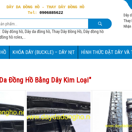
DÂY DA ĐỒNG HỒ - THAY DÂY ĐỒNG HỒ
Tel:
0906885622
Dây d
Thay 
Nhận 
 : Dây đông hồ, Dây da đồng hồ, Thay Dây Đồng Hồ, Dây đồng hồ
ồng hồ rolex,...
 HỒ
KHÓA DÂY (BUCKLE) – DÂY NỊT
HÌNH THỨC ĐẶT DÂY VÀ
Da Đồng Hồ Bằng Dây Kim Loại
"