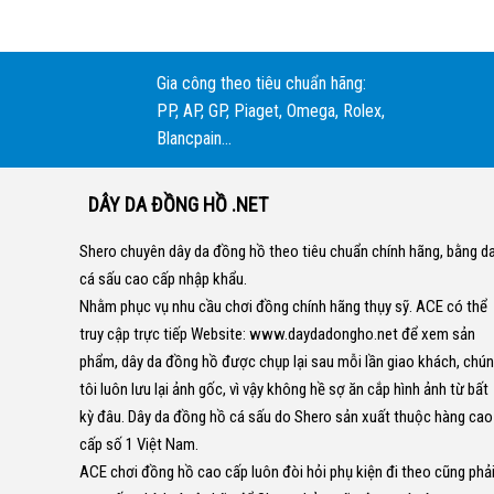
Gia công theo tiêu chuẩn hãng:
PP, AP, GP, Piaget, Omega, Rolex,
Blancpain...
DÂY DA ĐỒNG HỒ .NET
Shero chuyên dây da đồng hồ theo tiêu chuẩn chính hãng, bằng d
cá sấu cao cấp nhập khẩu.
Nhằm phục vụ nhu cầu chơi đồng chính hãng thụy sỹ. ACE có thể
truy cập trực tiếp Website:
www.daydadongho.net
để xem sản
phẩm, dây da đồng hồ được chụp lại sau mỗi lần giao khách, chú
tôi luôn lưu lại ảnh gốc, vì vậy không hề sợ ăn cắp hình ảnh từ bất
kỳ đâu.
Dây da đồng hồ cá sấu do Shero sản xuất thuộc hàng cao
cấp số 1 Việt Nam.
ACE chơi đồng hồ cao cấp luôn đòi hỏi phụ kiện đi theo cũng phả