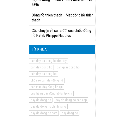
5396
Đồng hồ thiên thạch – Mặt đồng hồ thiên
thạch
Câu chuyện về sự ra đời của chiếc đồng
hồ Patek Philippe Nautilus
TỪ KHÓA
ban day da dong ho deo tay
ban day dong ho
ban quai dong ho
bán day da dong ho
chỗ nào bán dây đồng hồ
cần mua dây đồng hồ xịn
cửa hàng dây đồng hồ tại tphcm
day da dong ho
day da dong ho cao cap
day da dong ho chinh hang
day da dong ho nam
day dong ho