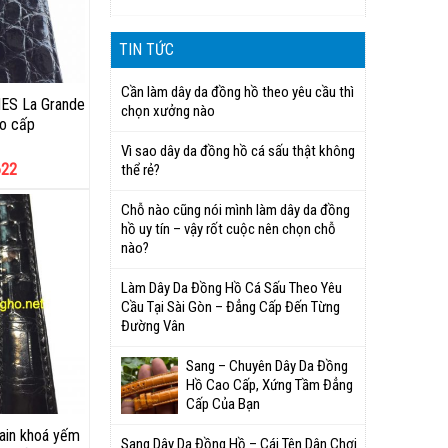
TIN TỨC
Cần làm dây da đồng hồ theo yêu cầu thì
ES La Grande
chọn xưởng nào
ao cấp
Vì sao dây da đồng hồ cá sấu thật không
622
thể rẻ?
Chỗ nào cũng nói mình làm dây da đồng
hồ uy tín – vậy rốt cuộc nên chọn chỗ
nào?
Làm Dây Da Đồng Hồ Cá Sấu Theo Yêu
Cầu Tại Sài Gòn – Đẳng Cấp Đến Từng
Đường Vân
Sang – Chuyên Dây Da Đồng
Hồ Cao Cấp, Xứng Tầm Đẳng
Cấp Của Bạn
ain khoá yếm
Sang Dây Da Đồng Hồ – Cái Tên Dân Chơi