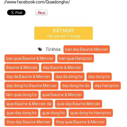
//www.facebook.com/Quaidongho/
ĐẶT NGAY
Thời gian làm 7-10 ngày
Từ khóa:
ban day Baume Mercier
ban quai Baume & Mercier
ban quai Hampton
Baume & Mercier
day Baume & Mercier
day da Baume & Mercier
day da dong ho
day dong ho
day dong ho Baume Mercier
day dong ho da
day Hampton
làm quai dong ho
quai Baume & Mercier
quai Baume & Mercier da
quai day Baume Mercier
quai day dong ho
quai dong ho
quai dong ho Hampton
thay day Baume Mercier
thay quai Baume & Mercier