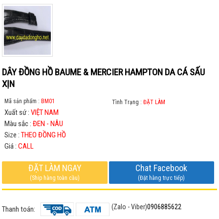
DÂY ĐỒNG HỒ BAUME & MERCIER HAMPTON DA CÁ SẤU
XỊN
Mã sản phẩm :
BM01
Tình Trạng :
ĐẶT LÀM
Xuất sứ :
VIỆT NAM
Màu sắc :
ĐEN - NÂU
Size :
THEO ĐỒNG HỒ
Giá :
CALL
ĐẶT LÀM NGAY
Chat Facebook
(Ship hàng toàn cầu)
(Đặt hàng trực tiếp)
(Zalo - Viber)
0906885622
Thanh toán: