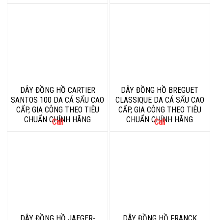
DÂY ĐỒNG HỒ CARTIER
DÂY ĐỒNG HỒ BREGUET
SANTOS 100 DA CÁ SẤU CAO
CLASSIQUE DA CÁ SẤU CAO
CẤP, GIA CÔNG THEO TIÊU
CẤP, GIA CÔNG THEO TIÊU
CHUẨN CHÍNH HÃNG
CHUẨN CHÍNH HÃNG
Call
Call
DÂY ĐỒNG HỒ JAEGER-
DÂY ĐỒNG HỒ FRANCK