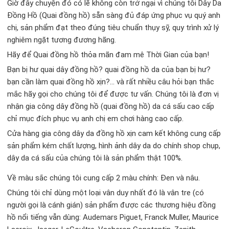
Giờ đây chuyện đó có lẽ không còn trở ngại vì chúng tôi Dây Da
Đồng Hồ (Quai đồng hồ) sẵn sàng đủ đáp ứng phục vụ quý anh
chị, sản phẩm đạt theo đúng tiêu chuẩn thụy sỹ, quy trình xử lý
nghiêm ngặt tương đương hãng.
Hãy để Quai đồng hồ thỏa mãn đam mê Thời Gian của bạn!
Bạn bị hư quai dây đồng hồ? quai đồng hồ da của bạn bị hư?
bạn cần làm quai đồng hồ xịn?… và rất nhiều câu hỏi bạn thắc
mắc hãy gọi cho chúng tôi để được tư vấn. Chúng tôi là đơn vị
nhận gia công dây đồng hồ (quai đồng hồ) da cá sấu cao cấp
chỉ mục đích phục vụ anh chị em chơi hàng cao cấp.
Cửa hàng gia công dây da đồng hồ xịn cam kết không cung cấp
sản phẩm kém chất lượng, hình ảnh dây da do chính shop chụp,
dây da cá sấu của chúng tôi là sản phẩm thật 100%.
Về màu sắc chúng tôi cung cấp 2 màu chính: Đen và nâu.
Chúng tôi chỉ dùng một loại vân duy nhất đó là vân tre (có
người gọi là cánh gián) sản phẩm được các thương hiệu đồng
hồ nổi tiếng vẫn dùng: Audemars Piguet, Franck Muller, Maurice