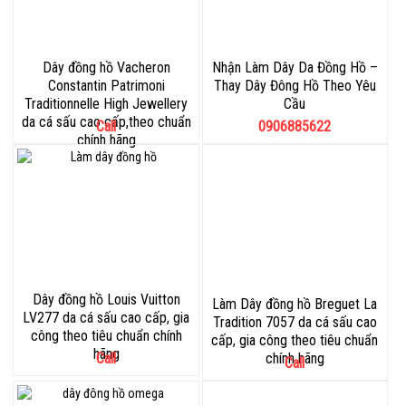
Dây đồng hồ Vacheron
Nhận Làm Dây Da Đồng Hồ –
Constantin Patrimoni
Thay Dây Đông Hồ Theo Yêu
Traditionnelle High Jewellery
Cầu
da cá sấu cao cấp,theo chuẩn
Call
0906885622
chính hãng
Dây đồng hồ Louis Vuitton
Làm Dây đồng hồ Breguet La
LV277 da cá sấu cao cấp, gia
Tradition 7057 da cá sấu cao
công theo tiêu chuẩn chính
cấp, gia công theo tiêu chuẩn
hãng
Call
chính hãng
Call