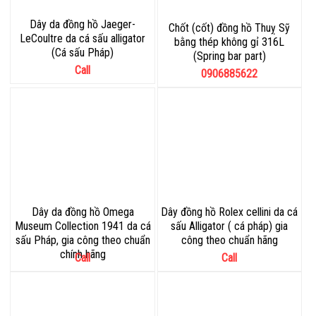
Dây da đồng hồ Jaeger-
Chốt (cốt) đồng hồ Thuỵ Sỹ
LeCoultre da cá sấu alligator
bằng thép không gỉ 316L
(Cá sấu Pháp)
(Spring bar part)
Call
0906885622
Dây da đồng hồ Omega
Dây đồng hồ Rolex cellini da cá
Museum Collection 1941 da cá
sấu Alligator ( cá pháp) gia
sấu Pháp, gia công theo chuẩn
công theo chuẩn hãng
chính hãng
Call
Call