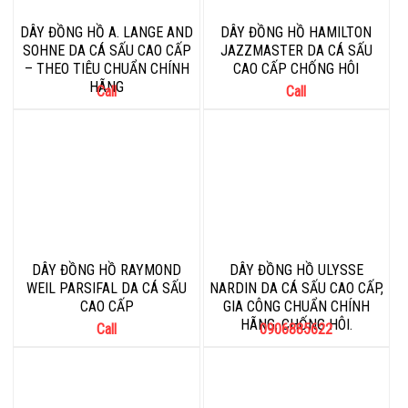
DÂY ĐỒNG HỒ A. LANGE AND
DÂY ĐỒNG HỒ HAMILTON
SOHNE DA CÁ SẤU CAO CẤP
JAZZMASTER DA CÁ SẤU
– THEO TIÊU CHUẨN CHÍNH
CAO CẤP CHỐNG HÔI
HÃNG
Call
Call
DÂY ĐỒNG HỒ RAYMOND
DÂY ĐỒNG HỒ ULYSSE
WEIL PARSIFAL DA CÁ SẤU
NARDIN DA CÁ SẤU CAO CẤP,
CAO CẤP
GIA CÔNG CHUẨN CHÍNH
HÃNG, CHỐNG HÔI.
Call
0906885622