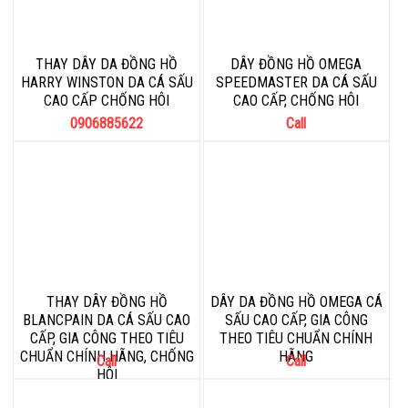
THAY DÂY DA ĐỒNG HỒ
DÂY ĐỒNG HỒ OMEGA
HARRY WINSTON DA CÁ SẤU
SPEEDMASTER DA CÁ SẤU
CAO CẤP CHỐNG HÔI
CAO CẤP, CHỐNG HÔI
0906885622
Call
THAY DÂY ĐỒNG HỒ
DÂY DA ĐỒNG HỒ OMEGA CÁ
BLANCPAIN DA CÁ SẤU CAO
SẤU CAO CẤP, GIA CÔNG
CẤP, GIA CÔNG THEO TIÊU
THEO TIÊU CHUẨN CHÍNH
CHUẨN CHÍNH HÃNG, CHỐNG
HÃNG
Call
Call
HÔI