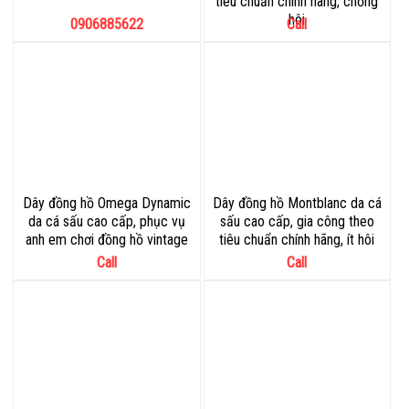
tiêu chuẩn chính hãng, chống
hôi
0906885622
Call
Dây đồng hồ Omega Dynamic
Dây đồng hồ Montblanc da cá
da cá sấu cao cấp, phục vụ
sấu cao cấp, gia công theo
anh em chơi đồng hồ vintage
tiêu chuẩn chính hãng, ít hôi
Call
Call