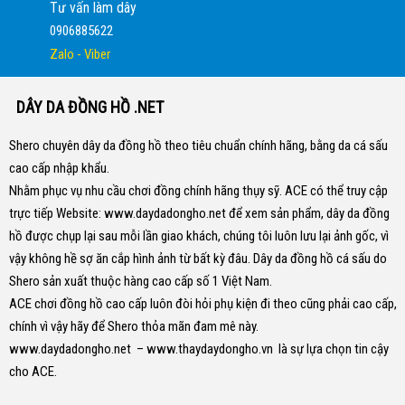
Tư vấn làm dây
0906885622
Zalo - Viber
DÂY DA ĐỒNG HỒ .NET
Shero chuyên dây da đồng hồ theo tiêu chuẩn chính hãng, bằng da cá sấu
cao cấp nhập khẩu.
Nhằm phục vụ nhu cầu chơi đồng chính hãng thụy sỹ. ACE có thể truy cập
trực tiếp Website:
www.daydadongho.net
để xem sản phẩm, dây da đồng
hồ được chụp lại sau mỗi lần giao khách, chúng tôi luôn lưu lại ảnh gốc, vì
vậy không hề sợ ăn cắp hình ảnh từ bất kỳ đâu.
Dây da đồng hồ cá sấu do
Shero sản xuất thuộc hàng cao cấp số 1 Việt Nam.
ACE chơi đồng hồ cao cấp luôn đòi hỏi phụ kiện đi theo cũng phải cao cấp,
chính vì vậy hãy để Shero thỏa mãn đam mê này.
www.daydadongho.net
–
www.thaydaydongho.vn
là sự lựa chọn tin cậy
cho ACE.