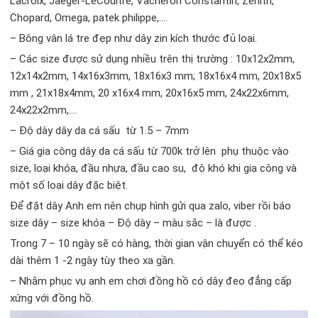
Lacroix, Jaeger-LeCoultre, Vacheron Constantin, Zenith,
Chopard, Omega, patek philippe,….
– Bông vân lá tre đẹp như dây zin kích thước đủ loại.
– Các size được sử dụng nhiều trên thị trường : 10x12x2mm,
12x14x2mm, 14x16x3mm, 18x16x3 mm; 18x16x4 mm, 20x18x5
mm , 21x18x4mm, 20 x16x4 mm, 20x16x5 mm, 24x22x6mm,
24x22x2mm,….
– Độ dày dây da cá sấu từ 1.5 – 7mm
– Giá gia công dây da cá sấu từ 700k trở lên phụ thuộc vào
size, loại khóa, đầu nhựa, đầu cao su, độ khó khi gia công và
một số loại dây đặc biệt.
Để đặt dây Anh em nên chụp hình gửi qua zalo, viber rồi báo
size dây – size khóa – Độ dày – màu sắc – là được .
Trong 7 – 10 ngày sẽ có hàng, thời gian vận chuyển có thể kéo
dài thêm 1 -2 ngày tùy theo xa gần.
– Nhằm phục vụ anh em chơi đồng hồ có dây đeo đẳng cấp
xứng với đồng hồ.