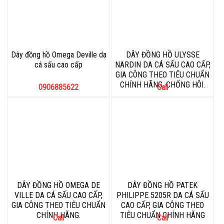
Dây đồng hồ Omega Deville da
DÂY ĐỒNG HỒ ULYSSE
cá sấu cao cấp
NARDIN DA CÁ SẤU CAO CẤP,
GIA CÔNG THEO TIÊU CHUẨN
CHÍNH HÃNG, CHỐNG HÔI.
0906885622
Call
DÂY ĐỒNG HỒ OMEGA DE
DÂY ĐỒNG HỒ PATEK
VILLE DA CÁ SẤU CAO CẤP,
PHILIPPE 5205R DA CÁ SẤU
GIA CÔNG THEO TIÊU CHUẨN
CAO CẤP, GIA CÔNG THEO
CHÍNH HÃNG.
TIÊU CHUẨN CHÍNH HÃNG
Call
Call