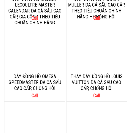
LECOULTRE MASTER
MULLER DA CÁ SẤU CAO CẤP,
CALENDAR DA CÁ SẤU CAO
THEO TIÊU CHUẨN CHÍNH
CẤP, GIA CÔNG THEO TIÊU
HÃNG – CHỐNG HÔI.
Call
Call
CHUẨN CHÍNH HÃNG
DÂY ĐỒNG HỒ OMEGA
THAY DÂY ĐỒNG HỒ LOUIS
SPEEDMASTER DA CÁ SẤU
VUITTON DA CÁ SẤU CAO
CAO CẤP, CHỐNG HÔI
CẤP, CHỐNG HÔI
Call
Call