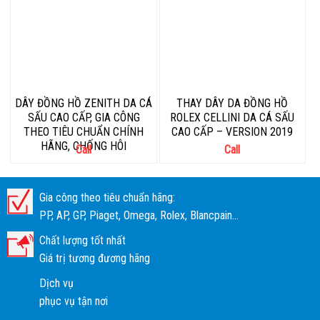
DÂY ĐỒNG HỒ ZENITH DA CÁ
THAY DÂY DA ĐỒNG HỒ
SẤU CAO CẤP, GIA CÔNG
ROLEX CELLINI DA CÁ SẤU
THEO TIÊU CHUẨN CHÍNH
CAO CẤP – VERSION 2019
HÃNG, CHỐNG HÔI
Call
Call
Gia công theo tiêu chuẩn hãng:
PP, AP, GP, Piaget, Omega, Rolex, Blancpain...
Chất lượng tốt nhất
Giá trị tương đương hãng
Dịch vụ
phục vụ tận nơi