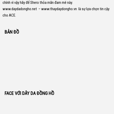
chính vì vậy hãy để Shero thỏa mãn đam mê này.
www.daydadongho.net
–
www.thaydaydongho.vn
là sự lựa chọn tin cậy
cho ACE.
BẢN ĐỒ
FACE VỚI DÂY DA ĐỒNG HỒ