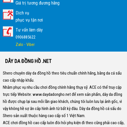
Giá trị tương đương hãng
Dịch vụ
phục vụ tận nơi
Tư vấn làm dây
0906885622
Zalo - Viber
DÂY DA ĐỒNG HỒ .NET
Shero chuyên dây da đồng hồ theo tiêu chuẩn chính hãng, bằng da cá sấu
cao cấp nhập khẩu.
Nhằm phục vụ nhu cầu chơi đồng chính hãng thụy sỹ. ACE có thể truy cập
trực tiếp Website:
www.daydadongho.net
để xem sản phẩm, dây da đồng
hồ được chụp lại sau mỗi lần giao khách, chúng tôi luôn lưu lại ảnh gốc, vì
vậy không hề sợ ăn cắp hình ảnh từ bất kỳ đâu.
Dây da đồng hồ cá sấu do
Shero sản xuất thuộc hàng cao cấp số 1 Việt Nam.
ACE chơi đồng hồ cao cấp luôn đòi hỏi phụ kiện đi theo cũng phải cao cấp,