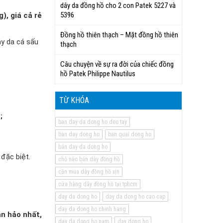
dây da đồng hồ cho 2 con Patek 5227 và
5396
), giá cả rẻ
Đồng hồ thiên thạch – Mặt đồng hồ thiên
ây da cá sấu
thạch
Câu chuyện về sự ra đời của chiếc đồng
hồ Patek Philippe Nautilus
TỪ KHÓA
;
ban day da dong ho deo tay
ban day dong ho
ban quai dong ho
bán day da dong ho
 đặc biệt.
chỗ nào bán dây đồng hồ
cần mua dây đồng hồ xịn
cửa hàng dây đồng hồ tại tphcm
day da dong ho
day da dong ho cao cap
day da dong ho chinh hang
àn hảo nhất,
day da dong ho nam
day dong ho