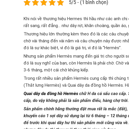
5/5 - (1 bình chọn)
Khi nói về thương hiệu Hermes thì hầu như các anh ch
rất sang, rất đẳng… như dây nịt, khăn choàng, quần áo,
Thương hiệu lớn thường kèm theo đó là các câu chuyệ
chờ vài tháng đến vài năm và câu chuyện này được nhắc đ
đó là sự khác biệt, vì đó là giá trị, vì đó là “Hermès”.
Nhưng sản phẩm Hermès mang đến giá trị cho người sở 
đó là suy nghĩ của bạn, còn Hermès là phải chờ. Chờ v
3-6 tháng, một cái chờ khủng kiếp.
Trong rất nhiều sản phẩm Hermès cung cấp thì chúng t
(Thắt lưng Hermès) và Quai dây da đồng hồ Hermès. Hãy
Quai dây da đồng hồ Hermès
chữ H da cá sấu cao cấp. 
cấp, do vậy không phải là sản phẩm điểu, hàng chợ trờ
Sản phẩm chính hãng thường đặt mua rất là mắc (đắt), 
khuyến cáo 1 sợi dây sử dụng lại từ 6 tháng – 12 tháng 
để trước khi quai dây hư thì sản phẩm mới cũng vừa về.