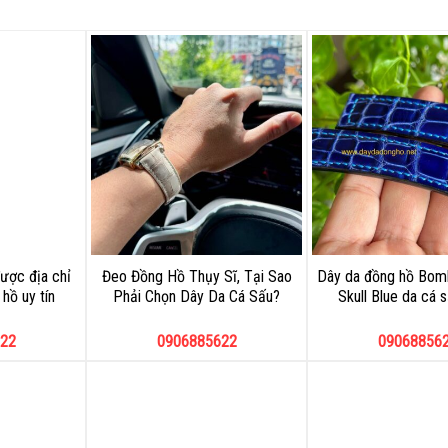
ược địa chỉ
Đeo Đồng Hồ Thụy Sĩ, Tại Sao
Dây da đồng hồ Bom
hồ uy tín
Phải Chọn Dây Da Cá Sấu?
Skull Blue da cá 
22
0906885622
09068856