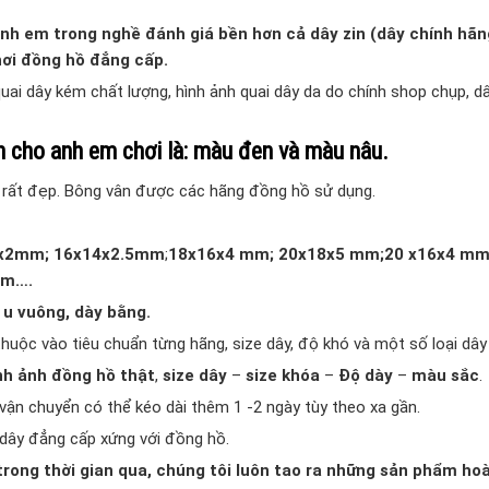
nh em trong nghề đánh giá bền hơn cả dây zin (dây chính hãng
hơi đồng hồ đẳng cấp.
quai dây kém chất lượng, hình ảnh quai dây da do chính shop chụp, d
 cho anh em chơi là:
màu đen
và
màu nâu.
 rất đẹp. Bông vân được các hãng đồng hồ sử dụng.
x2mm; 16x14x2.5mm
;
18x16x4 mm; 20x18x5 mm;20 x16x4 mm
mm….
 u vuông, dày bằng.
thuộc vào tiêu chuẩn từng hãng, size dây, độ khó và một số loại dây
nh ảnh đồng hồ thật
,
size dây
–
size khóa
–
Độ dày
–
màu sắc
.
 vận chuyển có thể kéo dài thêm 1 -2 ngày tùy theo xa gần.
dây đẳng cấp xứng với đồng hồ.
trong thời gian qua, chúng tôi luôn tao ra những sản phẩm ho