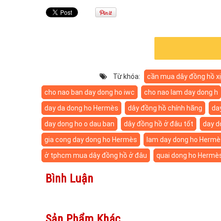
Từ khóa:
cần mua dây đồng hồ x
cho nao ban day dong ho iwc
cho nao lam day dong h
day da dong ho Hermès
dây đồng hồ chính hãng
da
day dong ho o dau ban
dây đồng hồ ở đâu tốt
day d
gia cong day dong ho Hermès
lam day dong ho Hermè
ở tphcm mua dây đồng hồ ở đâu
quai dong ho Hermè
Bình Luận
Sản Phẩm Khác