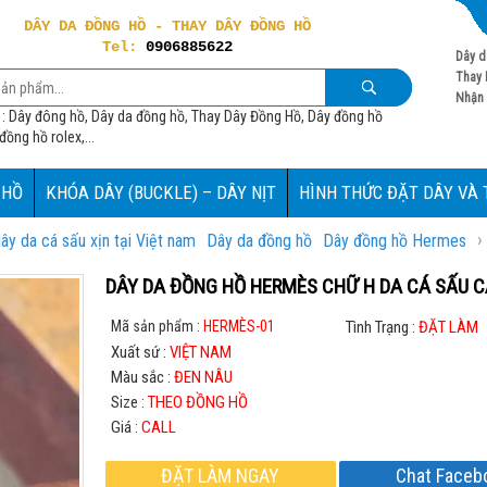
DÂY DA ĐỒNG HỒ - THAY DÂY ĐỒNG HỒ
Tel:
0906885622
Dây d
Thay 
Nhận 
 : Dây đông hồ, Dây da đồng hồ, Thay Dây Đồng Hồ, Dây đồng hồ
ồng hồ rolex,...
 HỒ
KHÓA DÂY (BUCKLE) – DÂY NỊT
HÌNH THỨC ĐẶT DÂY VÀ
›
ây da cá sấu xịn tại Việt nam
Dây da đồng hồ
Dây đồng hồ Hermes
DÂY DA ĐỒNG HỒ HERMÈS CHỮ H DA CÁ SẤU 
Mã sản phẩm :
HERMÈS-01
Tình Trạng :
ĐẶT LÀM
Xuất sứ :
VIỆT NAM
Màu sắc :
ĐEN NÂU
Size :
THEO ĐỒNG HỒ
Giá :
CALL
ĐẶT LÀM NGAY
Chat Faceb