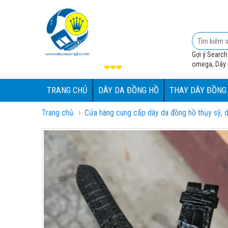
Gợi ý Search
omega, Dây đ
❤❤❤
TRANG CHỦ
DÂY DA ĐỒNG HỒ
THAY DÂY ĐỒNG
›
Trang chủ
Cửa hàng cung cấp dây da đồng hồ thụy sỹ, d