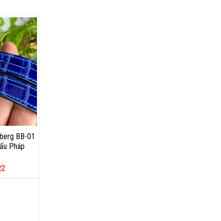
berg BB-01
sấu Pháp
22