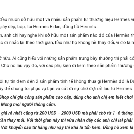
ị đều muốn sở hữu một và nhiều sản phẩm từ thương hiệu Hermès vì
 giày dép, bóp, túi Hermès Birkin, đồng hồ Hermès….
n, anh chị hay nghe khi sở hữu một sản phẩm nào đó của Hermès t
i nhắc lại theo thời gian, hầu như họ không hề thay đổi, vì đó là h
hữu. Ai cũng hiểu với những sản phẩm trưng bày thường thì phải c
à Chờ nó lâu vậy đó, với các phụ kiện đi kèm theo sản phẩm thường
ôi tự tin đem đến 2 sản phẩm tinh tế không thua gì Hermès đó là D
 để chúng tôi phục vụ bạn và cắt đi sự chờ đợi rất lâu từ Hermès.
Shop chỉ gia công sản phẩm cao cấp, dùng cho anh chị em biết chơi
i. Mong mọi người thông cảm.
giá rẻ nhất cũng từ 200 USD – 2000 USD mà phải chờ từ 1 -6 tháng.
cần thay mới. Với thời gian này thì vừa nhận dây các anh chị lại phải
 Với khuyến cáo từ hãng như vậy thì khá là tốn kém. Đồng hồ xem là