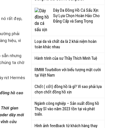
Dây Da Đồng Hồ Cá Sấu Xịn:
Sự Lựa Chọn Hoàn Hảo Cho
 nó rất đẹp,
Đẳng Cấp và Sang Trọng
hường phải
àng hiệu, vì
Loại da và chất da là 2 khái niệm hoàn
toàn khác nhau
ó sẵn nhưng
Hành trình của sư Thầy Thích Minh Tuệ
 chúng ta chờ
RM88 Tourbillon với biểu tượng mặt cười
tại Việt Nam
ây nịt Hermès
Chốt ( cốt) đồng hồ là gì? Vì sao phải lựa
chọn chốt đồng hồ xịn
 đồng hồ cao
Ngành công nghiệp – Sản xuất đồng hồ
 Thời gian
Thụy Sĩ vào năm 2023 tồn tại và phát
triển.
 oder dây mới
 vĩnh cửu
Hình ảnh feedback từ khách hàng thay