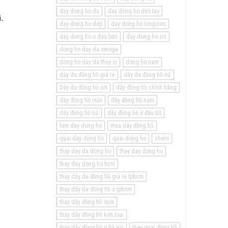
day dong ho da
day dong ho deo tay
.
day dong ho dep
day dong ho longines
day dong ho o dau ban
day dong ho xin
dong ho day da omega
dong ho day da thuy si
dong ho nam
dây da đồng hồ giá rẻ
dây da đồng hồ nữ
Dây da đồng hồ xịn
dây đồng hồ chính hãng
dây đồng hồ inox
dây đồng hồ nam
dây đồng hồ nữ
dây đồng hồ ở đâu tốt
lam day dong ho
mua dây đồng hồ
quai day dong ho
quai dong ho
shero
thay day da dong ho
thay day dong ho
thay day dong ho hcm
thay dây da đồng hồ giá rẻ tphcm
thay dây da đồng hồ ở tphcm
thay dây đồng hồ inox
thay dây đồng hồ kim loại
thay dây đồng hồ ở hà nội
thay quai đồng hồ