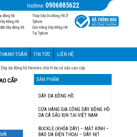
0906885622
Hotline:
a đồng hồ
Thay Dây Da Đồng Hồ Ở
Dây Đồng Hồ
Tphcm
đặt dây đồng hồ
Cửa Hàng Dây Đồng Hồ
Tại Tphcm
 THANH TOÁN
TIN TỨC
LIÊN HỆ
Dây da đồng hồ Hermès chữ H da cá sấu cao cấp
SẢN PHẨM
CAO CẤP
DÂY DA ĐỒNG HỒ
CỬA HÀNG GIA CÔNG DÂY ĐỒNG HỒ
DA CÁ SẤU XỊN TẠI VIỆT NAM
BUCKLE (KHÓA DÂY) – MẮT KÍNH –
ook
BAO DA ĐIỆN THOẠI – DÂY NỊT