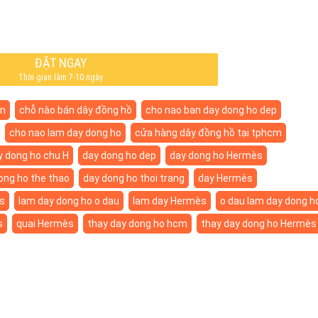
ĐẶT NGAY
Thời gian làm 7-10 ngày
ịn
chỗ nào bán dây đồng hồ
cho nao ban day dong ho dep
cho nao lam day dong ho
cửa hàng dây đồng hồ tại tphcm
y dong ho chu H
day dong ho dep
day dong ho Hermès
ong ho the thao
day dong ho thoi trang
day Hermès
s
lam day dong ho o dau
lam day Hermès
o dau lam day dong h
s
quai Hermès
thay day dong ho hcm
thay day dong ho Hermès