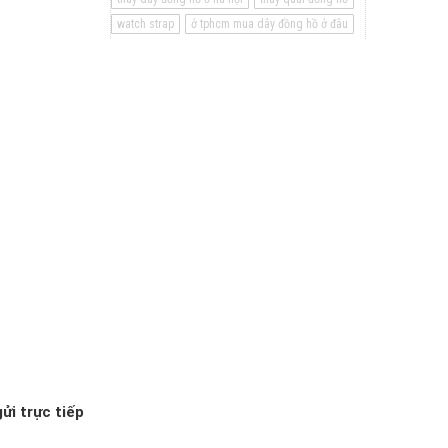
watch strap
ở tphcm mua dây đồng hồ ở đâu
ửi trực tiếp