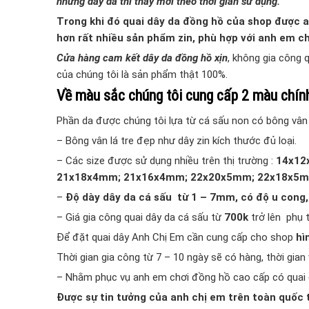
nhưng dây da thì thay mới theo thời gian sử dụng.
Trong khi đó quai dây da đồng hồ của shop được a
hơn rất nhiều sản phẩm zin, phù hợp với anh em c
Cửa hàng cam kết dây da đồng hồ xịn
, không gia công 
của chúng tôi là sản phẩm thật 100%.
Về màu sắc chúng tôi cung cấp 2 màu chính
Phần da được chúng tôi lựa từ cá sấu non có bông vân
– Bông vân lá tre đẹp như dây zin kích thước đủ loại.
–
Các size được sử dụng nhiều trên thị trường :
14x12
21x18x4mm; 21x16x4mm; 22x20x5mm; 22x18x5
–
Độ dày dây da cá sấu từ 1 – 7mm, có độ u cong,
–
Giá gia công quai dây da cá sấu từ
700k
trở lên phụ 
Để đặt quai dây Anh Chị Em cần cung cấp cho shop
hì
Thời gian gia công từ 7 – 10 ngày sẽ có hàng, thời gian
– Nhằm phục vụ anh em chơi đồng hồ cao cấp có quai 
Được sự tin tưởng của anh chị em trên toàn quốc 