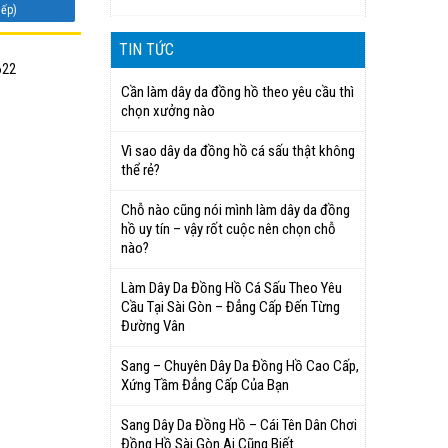
iếp)
TIN TỨC
622
Cần làm dây da đồng hồ theo yêu cầu thì
chọn xưởng nào
Vì sao dây da đồng hồ cá sấu thật không
thể rẻ?
Chỗ nào cũng nói mình làm dây da đồng
hồ uy tín – vậy rốt cuộc nên chọn chỗ
nào?
Làm Dây Da Đồng Hồ Cá Sấu Theo Yêu
Cầu Tại Sài Gòn – Đẳng Cấp Đến Từng
Đường Vân
Sang – Chuyên Dây Da Đồng Hồ Cao Cấp,
Xứng Tầm Đẳng Cấp Của Bạn
Sang Dây Da Đồng Hồ – Cái Tên Dân Chơi
Đồng Hồ Sài Gòn Ai Cũng Biết