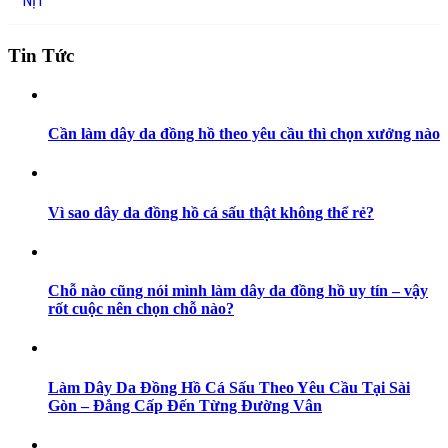
NỊT
Tin Tức
Cần làm dây da đồng hồ theo yêu cầu thì chọn xưởng nào
Vì sao dây da đồng hồ cá sấu thật không thể rẻ?
Chỗ nào cũng nói mình làm dây da đồng hồ uy tín – vậy
rốt cuộc nên chọn chỗ nào?
Làm Dây Da Đồng Hồ Cá Sấu Theo Yêu Cầu Tại Sài
Gòn – Đẳng Cấp Đến Từng Đường Vân