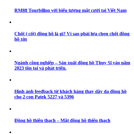
RM88 Tourbillon với biểu tượng mặt cười tại Việt Nam
Chốt ( cốt) đồng hồ là gì? Vì sao phải lựa chọn chốt đồng
hồ xịn
Ngành công nghiệp – Sản xuất đồng hồ Thụy Sĩ vào năm
2023 tồn tại và phát triển.
Hình ảnh feedback từ khách hàng thay dây da đồng hồ
cho 2 con Patek 5227 và 5396
Đồng hồ thiên thạch – Mặt đồng hồ thiên thạch