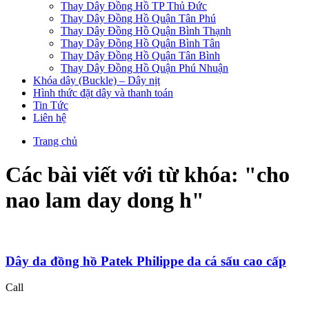
Thay Dây Đồng Hồ TP Thủ Đức
Thay Dây Đồng Hồ Quận Tân Phú
Thay Dây Đồng Hồ Quận Bình Thạnh
Thay Dây Đồng Hồ Quận Bình Tân
Thay Dây Đồng Hồ Quận Tân Bình
Thay Dây Đồng Hồ Quận Phú Nhuận
Khóa dây (Buckle) – Dây nịt
Hình thức đặt dây và thanh toán
Tin Tức
Liên hệ
Trang chủ
Các bài viết với từ khóa: "
cho
nao lam day dong h
"
Dây da đồng hồ Patek Philippe da cá sấu cao cấp
Call