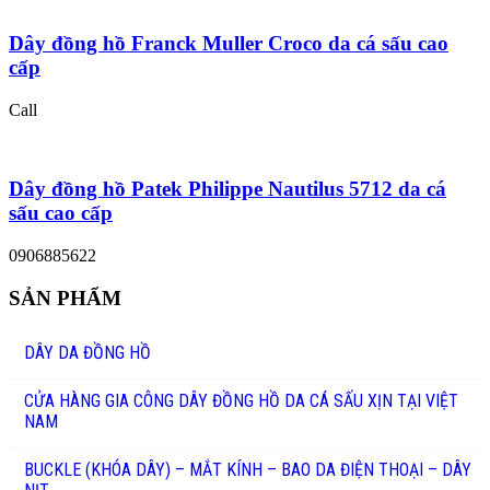
Dây đồng hồ Franck Muller Croco da cá sấu cao
cấp
Call
Dây đồng hồ Patek Philippe Nautilus 5712 da cá
sấu cao cấp
0906885622
SẢN PHẨM
DÂY DA ĐỒNG HỒ
CỬA HÀNG GIA CÔNG DÂY ĐỒNG HỒ DA CÁ SẤU XỊN TẠI VIỆT
NAM
BUCKLE (KHÓA DÂY) – MẮT KÍNH – BAO DA ĐIỆN THOẠI – DÂY