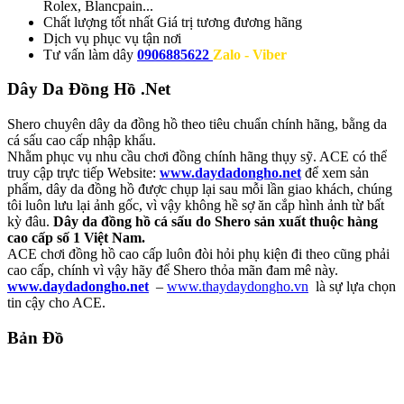
Rolex, Blancpain...
Chất lượng tốt nhất
Giá trị tương đương hãng
Dịch vụ
phục vụ tận nơi
Tư vấn làm dây
0906885622
Zalo - Viber
Dây Da Đồng Hồ .Net
Shero chuyên dây da đồng hồ theo tiêu chuẩn chính hãng, bằng da
cá sấu cao cấp nhập khẩu.
Nhằm phục vụ nhu cầu chơi đồng chính hãng thụy sỹ. ACE có thể
truy cập trực tiếp Website:
www.daydadongho.net
để xem sản
phẩm, dây da đồng hồ được chụp lại sau mỗi lần giao khách, chúng
tôi luôn lưu lại ảnh gốc, vì vậy không hề sợ ăn cắp hình ảnh từ bất
kỳ đâu.
Dây da đồng hồ cá sấu do Shero sản xuất thuộc hàng
cao cấp số 1 Việt Nam.
ACE chơi đồng hồ cao cấp luôn đòi hỏi phụ kiện đi theo cũng phải
cao cấp, chính vì vậy hãy để Shero thỏa mãn đam mê này.
www.daydadongho.net
–
www.thaydaydongho.vn
là sự lựa chọn
tin cậy cho ACE.
Bản Đồ