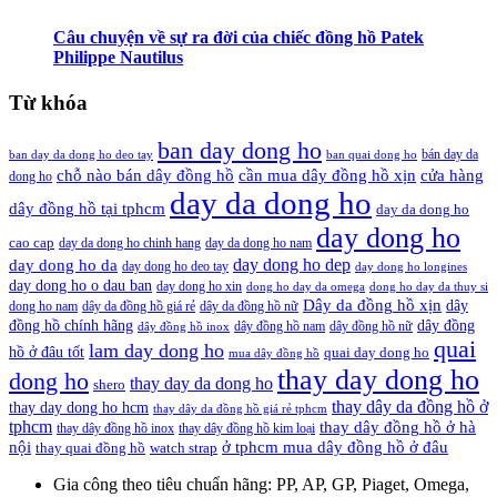
Câu chuyện về sự ra đời của chiếc đồng hồ Patek
Philippe Nautilus
Từ khóa
ban day dong ho
bán day da
ban day da dong ho deo tay
ban quai dong ho
cần mua dây đồng hồ xịn
chỗ nào bán dây đồng hồ
cửa hàng
dong ho
day da dong ho
dây đồng hồ tại tphcm
day da dong ho
day dong ho
cao cap
day da dong ho chinh hang
day da dong ho nam
day dong ho dep
day dong ho da
day dong ho deo tay
day dong ho longines
day dong ho o dau ban
day dong ho xin
dong ho day da omega
dong ho day da thuy si
Dây da đồng hồ xịn
dây
dong ho nam
dây da đồng hồ giá rẻ
dây da đồng hồ nữ
đồng hồ chính hãng
dây đồng
dây đồng hồ nam
dây đồng hồ nữ
dây đồng hồ inox
quai
lam day dong ho
hồ ở đâu tốt
quai day dong ho
mua dây đồng hồ
thay day dong ho
dong ho
thay day da dong ho
shero
thay dây da đồng hồ ở
thay day dong ho hcm
thay dây da đồng hồ giá rẻ tphcm
tphcm
thay dây đồng hồ ở hà
thay dây đồng hồ inox
thay dây đồng hồ kim loại
nội
ở tphcm mua dây đồng hồ ở đâu
thay quai đồng hồ
watch strap
Gia công theo tiêu chuẩn hãng:
PP, AP, GP, Piaget, Omega,