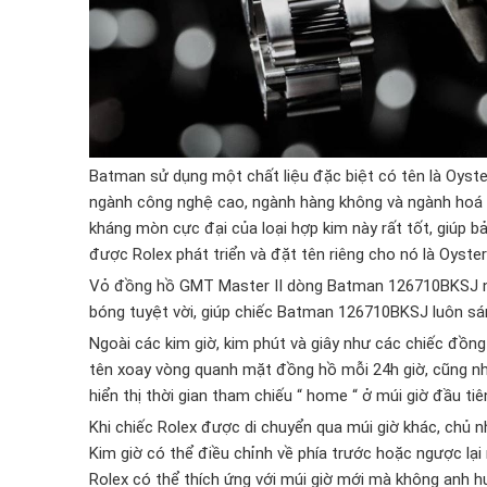
Batman sử dụng một chất liệu đặc biệt có tên là Oyst
ngành công nghệ cao, ngành hàng không và ngành hoá ch
kháng mòn cực đại của loại hợp kim này rất tốt, giúp 
được Rolex phát triển và đặt tên riêng cho nó là Oyste
Vỏ đồng hồ GMT Master II dòng Batman 126710BKSJ nà
bóng tuyệt vời, giúp chiếc Batman 126710BKSJ luôn sá
Ngoài các kim giờ, kim phút và giây như các chiếc đồ
tên xoay vòng quanh mặt đồng hồ mỗi 24h giờ, cũng như
hiển thị thời gian tham chiếu “ home “ ở múi giờ đầu t
Khi chiếc Rolex được di chuyển qua múi giờ khác, chủ nh
Kim giờ có thể điều chỉnh về phía trước hoặc ngược lại
Rolex có thể thích ứng với múi giờ mới mà không anh 