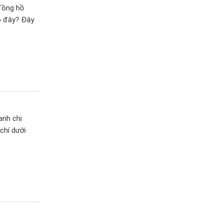
 đồng hồ
o đây? Đây
anh chị
chí dưới