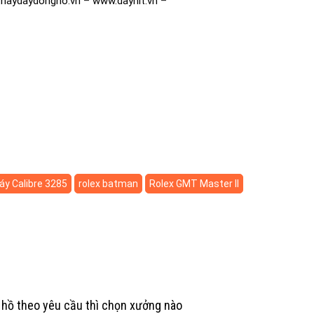
haydaydongho.vn
–
www.daynit.vn
–
y Calibre 3285
rolex batman
Rolex GMT Master II
 hồ theo yêu cầu thì chọn xưởng nào