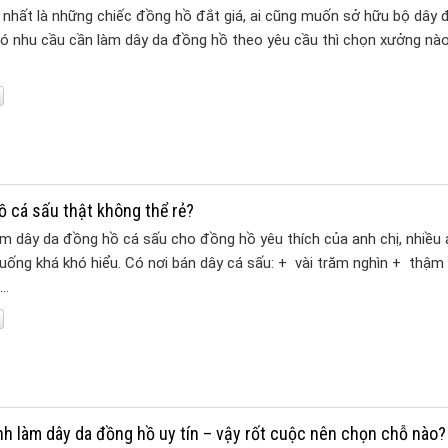
 nhất là những chiếc đồng hồ đắt giá, ai cũng muốn sở hữu bộ dây
 có nhu cầu cần làm dây da đồng hồ theo yêu cầu thì chọn xưởng nà
ồ cá sấu thật không thể rẻ?
àm dây da đồng hồ cá sấu cho đồng hồ yêu thích của anh chị, nhiều 
uống khá khó hiểu. Có nơi bán dây cá sấu: + vài trăm nghìn + thậm 
i…
h làm dây da đồng hồ uy tín – vậy rốt cuộc nên chọn chỗ nào?