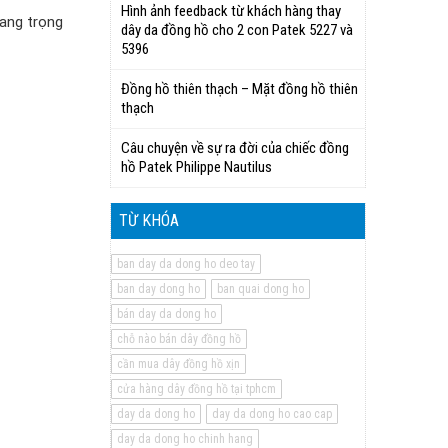
Hình ảnh feedback từ khách hàng thay
sang trọng
dây da đồng hồ cho 2 con Patek 5227 và
5396
Đồng hồ thiên thạch – Mặt đồng hồ thiên
thạch
Câu chuyện về sự ra đời của chiếc đồng
hồ Patek Philippe Nautilus
TỪ KHÓA
ban day da dong ho deo tay
ban day dong ho
ban quai dong ho
bán day da dong ho
chỗ nào bán dây đồng hồ
cần mua dây đồng hồ xịn
cửa hàng dây đồng hồ tại tphcm
day da dong ho
day da dong ho cao cap
day da dong ho chinh hang