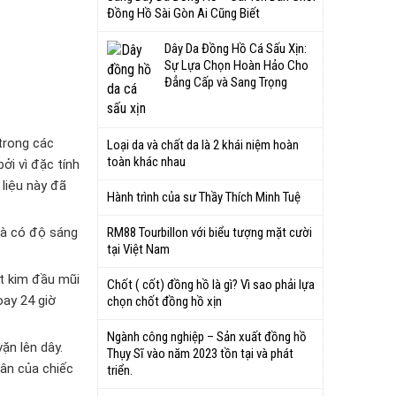
Đồng Hồ Sài Gòn Ai Cũng Biết
Dây Da Đồng Hồ Cá Sấu Xịn:
Sự Lựa Chọn Hoàn Hảo Cho
Đẳng Cấp và Sang Trọng
trong các
Loại da và chất da là 2 khái niệm hoàn
toàn khác nhau
ởi vì đặc tính
 liệu này đã
Hành trình của sư Thầy Thích Minh Tuệ
và có độ sáng
RM88 Tourbillon với biểu tượng mặt cười
tại Việt Nam
t kim đầu mũi
Chốt ( cốt) đồng hồ là gì? Vì sao phải lựa
oay 24 giờ
chọn chốt đồng hồ xịn
Ngành công nghiệp – Sản xuất đồng hồ
ặn lên dây.
Thụy Sĩ vào năm 2023 tồn tại và phát
hân của chiếc
triển.