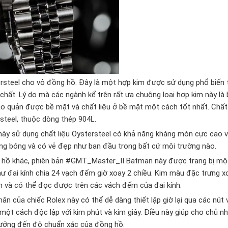
ersteel cho vỏ đồng hồ. Đây là một hợp kim được sử dụng phổ biến 
ất. Lý do mà các ngành kể trên rất ưa chuộng loại hợp kim này là b
bảo quản được bề mặt và chất liệu ở bề mặt một cách tốt nhất. Chất
rsteel, thuộc dòng thép 904L.
y sử dụng chất liệu Oystersteel có khả năng kháng mòn cực cao 
ng bóng và có vẻ đẹp như ban đầu trong bất cứ môi trường nào.
ng hồ khác, phiên bản #GMT_Master_II Batman này được trang bị mộ
 đai kính chia 24 vạch đếm giờ xoay 2 chiều. Kim màu đặc trưng x
iên và có thể đọc được trên các vách đếm của đai kính.
ân của chiếc Rolex này có thể dễ dàng thiết lập giờ lại qua các nút v
 một cách độc lập với kim phút và kim giây. Điều này giúp cho chủ n
hưởng đến độ chuẩn xác của đồng hồ.