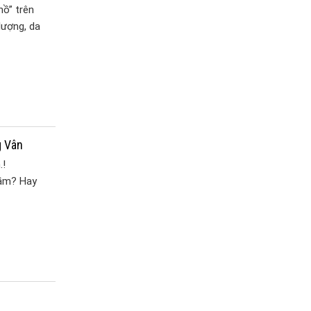
hồ” trên
lượng, da
g Vân
.!
tầm? Hay