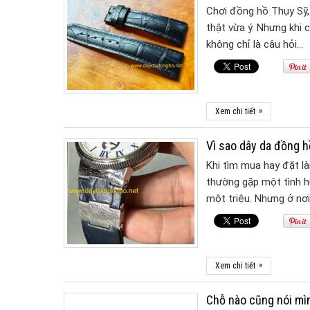
Chơi đồng hồ Thụy Sỹ,
thật vừa ý. Nhưng khi
không chỉ là câu hỏi…
»
Xem chi tiết
Vì sao dây da đồng h
Khi tìm mua hay đặt l
thường gặp một tình h
một triệu. Nhưng ở nơ
»
Xem chi tiết
Chỗ nào cũng nói mìn