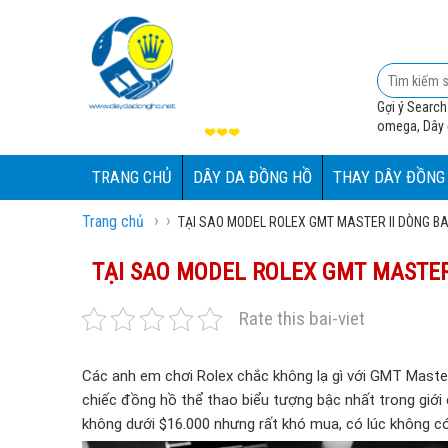
Gợi ý Search
omega, Dây đ
❤❤❤
TRANG CHỦ
DÂY DA ĐỒNG HỒ
THAY DÂY ĐỒNG
›
›
Trang chủ
TẠI SAO MODEL ROLEX GMT MASTER II DÒNG B
TẠI SAO MODEL ROLEX GMT MASTER
Rate this bai-viet
Các anh em chơi Rolex chắc không lạ gì với GMT Mast
chiếc đồng hồ thể thao biểu tượng bậc nhất trong giới
không dưới $16.000 nhưng rất khó mua, có lúc không có