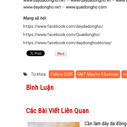
www.daydadongho.net
–
www.daydadongho.vn
–
www.t
www.daydongho.net
–
www.quaidongho.com
Mạng xã hội:
https://www.facebook.com/daydadongho/
https://www.facebook.com/Quaidongho/
https://www.facebook.com/daydonghodeotay/
Từ khóa:
Calibre 3285
GMT Master II Batman
má
Bình Luận
Các Bài Viết Liên Quan
Cần làm dây da đồng