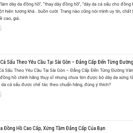
“làm dây da đồng hồ”, “thay dây đồng hồ”, “dây da cá sấu cho đồng 
t hiện tượng khá… buồn cười: Trang nào cũng nói mình uy tín, chất 
ề cao, giá…
̀ Cá Sấu Theo Yêu Cầu Tại Sài Gòn – Đẳng Cấp Đến Từng Đườn
 Cá Sấu Theo Yêu Cầu Tại Sài Gòn – Đẳng Cấp Đến Từng Đường Vân
đồng hồ chính hãng thụy sĩ nhưng chưa tìm được bộ dây da xứng 
 da cá sấu được chế tác theo chuẩn hãng, đúng ý thích?
Da Đồng Hồ Cao Cấp, Xứng Tầm Đẳng Cấp Của Bạn