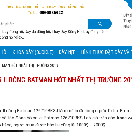
DÂY DA ĐỒNG HỒ - THAY DÂY ĐỒNG HỒ
Tel:
0906885622
Dây d
Thay 
Nhận 
 : Dây đông hồ, Dây da đồng hồ, Thay Dây Đồng Hồ, Dây đồng hồ
ồng hồ rolex,...
 HỒ
KHÓA DÂY (BUCKLE) – DÂY NỊT
HÌNH THỨC ĐẶT DÂY VÀ
ATMAN HÓT NHẤT THỊ TRƯỜNG 2019
 II DÒNG BATMAN HÓT NHẤT THỊ TRƯỜNG 20
er II dòng Batman 126710BKSJ làm mê hoặc lòng người. Rolex Batm
 chế tác đồng hồ xa xỉ. Batman 126710BKSJ có giá trên các trang we
 hàng, người mua được bán lại cũng lãi 1000$ – 2000$.