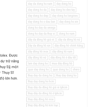
day da dong ho nam
day dong ho
day dong ho da
day dong ho deo tay
day dong ho dep
day dong ho longines
day dong ho o dau ban
day dong ho xin
dong ho day da omega
dong ho day da thuy si
dong ho nam
dây da đồng hồ giá rẻ
dây da đồng hồ nữ
Dây da đồng hồ xịn
dây đồng hồ chính hãng
dây đồng hồ inox
dây đồng hồ nam
Rolex. Được
dây đồng hồ nữ
dây đồng hồ ở đâu tốt
 dự trữ năng
lam day dong ho
mua dây đồng hồ
Thụy Sỹ, một
quai day dong ho
quai dong ho
shero
r Thụy Sĩ
thay day da dong ho
thay day dong ho
độ lớn hơn.
thay day dong ho hcm
thay dây da đồng hồ giá rẻ tphcm
thay dây da đồng hồ ở tphcm
thay dây đồng hồ inox
thay dây đồng hồ kim loại