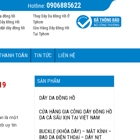
0906885622
Hotline:
a đồng hồ
Thay Dây Da Đồng Hồ Ở
Dây Đồng Hồ
Tphcm
đặt dây đồng hồ
Cửa Hàng Dây Đồng Hồ
Tại Tphcm
 THANH TOÁN
TIN TỨC
LIÊN HỆ
SẢN PHẨM
19
DÂY DA ĐỒNG HỒ
CỬA HÀNG GIA CÔNG DÂY ĐỒNG HỒ
an là một
DA CÁ SẤU XỊN TẠI VIỆT NAM
b uy tín
BUCKLE (KHÓA DÂY) – MẮT KÍNH –
BAO DA ĐIỆN THOẠI – DÂY NỊT