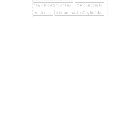
thay dây đồng hồ ở hà nội
thay quai đồng hồ
watch strap
ở tphcm mua dây đồng hồ ở đâu