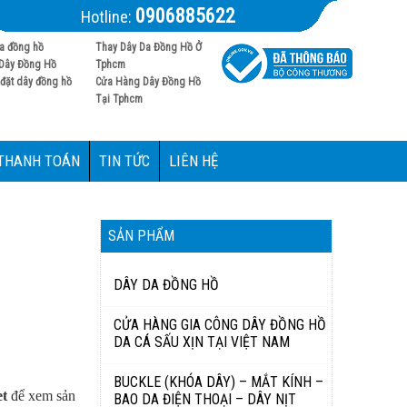
0906885622
Hotline:
a đồng hồ
Thay Dây Da Đồng Hồ Ở
Dây Đồng Hồ
Tphcm
đặt dây đồng hồ
Cửa Hàng Dây Đồng Hồ
Tại Tphcm
 THANH TOÁN
TIN TỨC
LIÊN HỆ
SẢN PHẨM
DÂY DA ĐỒNG HỒ
CỬA HÀNG GIA CÔNG DÂY ĐỒNG HỒ
DA CÁ SẤU XỊN TẠI VIỆT NAM
BUCKLE (KHÓA DÂY) – MẮT KÍNH –
t
để xem sản
BAO DA ĐIỆN THOẠI – DÂY NỊT