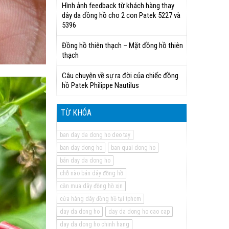
Hình ảnh feedback từ khách hàng thay
dây da đồng hồ cho 2 con Patek 5227 và
5396
Đồng hồ thiên thạch – Mặt đồng hồ thiên
thạch
Câu chuyện về sự ra đời của chiếc đồng
hồ Patek Philippe Nautilus
TỪ KHÓA
ban day da dong ho deo tay
ban day dong ho
ban quai dong ho
bán day da dong ho
chỗ nào bán dây đồng hồ
cần mua dây đồng hồ xịn
cửa hàng dây đồng hồ tại tphcm
day da dong ho
day da dong ho cao cap
day da dong ho chinh hang