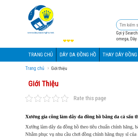
Gợi ý Search
omega, Dây đ
❤❤❤
TRANG CHỦ
DÂY DA ĐỒNG HỒ
THAY DÂY ĐỒNG
›
Trang chủ
Giới thiệu
Giới Thiệu
Rate this page
Xưởng gia công làm dây da đồng hồ bằng da cá sấu t
Xưởng làm dây da đồng hồ theo tiêu chuẩn chính hãng, b
Nhằm phục vụ nhu cầu chơi đồng chính hãng thụy sĩ của a