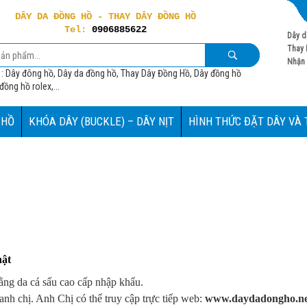
DÂY DA ĐỒNG HỒ - THAY DÂY ĐỒNG HỒ
Tel:
0906885622
Dây d
Thay 
Nhận 
 : Dây đông hồ, Dây da đồng hồ, Thay Dây Đồng Hồ, Dây đồng hồ
ồng hồ rolex,...
 HỒ
KHÓA DÂY (BUCKLE) – DÂY NỊT
HÌNH THỨC ĐẶT DÂY VÀ
hật
ằng da cá sấu cao cấp nhập khẩu.
nh chị. Anh Chị có thể truy cập trực tiếp web:
www.daydadongho.ne