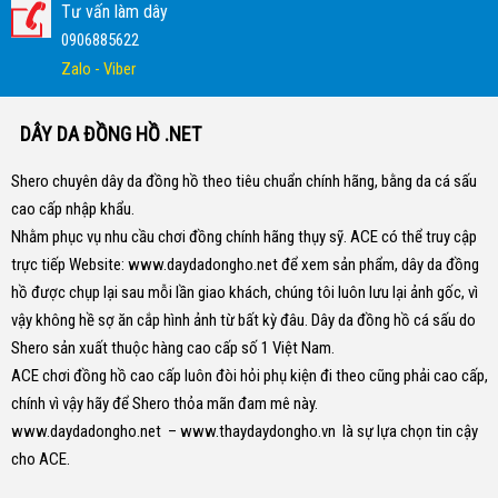
Tư vấn làm dây
0906885622
Zalo - Viber
DÂY DA ĐỒNG HỒ .NET
Shero chuyên dây da đồng hồ theo tiêu chuẩn chính hãng, bằng da cá sấu
cao cấp nhập khẩu.
Nhằm phục vụ nhu cầu chơi đồng chính hãng thụy sỹ. ACE có thể truy cập
trực tiếp Website:
www.daydadongho.net
để xem sản phẩm, dây da đồng
hồ được chụp lại sau mỗi lần giao khách, chúng tôi luôn lưu lại ảnh gốc, vì
vậy không hề sợ ăn cắp hình ảnh từ bất kỳ đâu.
Dây da đồng hồ cá sấu do
Shero sản xuất thuộc hàng cao cấp số 1 Việt Nam.
ACE chơi đồng hồ cao cấp luôn đòi hỏi phụ kiện đi theo cũng phải cao cấp,
chính vì vậy hãy để Shero thỏa mãn đam mê này.
www.daydadongho.net
–
www.thaydaydongho.vn
là sự lựa chọn tin cậy
cho ACE.