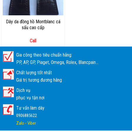
Dây da đồng hồ Montblanc cá
sấu cao cấp
Call
Gia công theo tiêu chuẩn hãng:
PP, AP, GP, Piaget, Omega, Rolex, Blancpain...
Chất lượng tốt nhất
Giá trị tương đương hãng
Dịch vụ
phục vụ tận nơi
Tư vấn làm dây
0906885622
Zalo - Viber