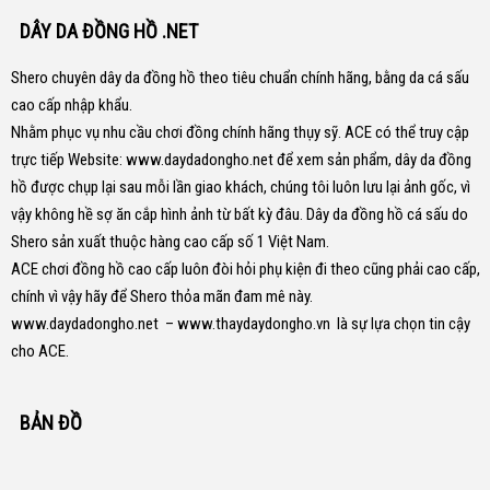
DÂY DA ĐỒNG HỒ .NET
Shero chuyên dây da đồng hồ theo tiêu chuẩn chính hãng, bằng da cá sấu
cao cấp nhập khẩu.
Nhằm phục vụ nhu cầu chơi đồng chính hãng thụy sỹ. ACE có thể truy cập
trực tiếp Website:
www.daydadongho.net
để xem sản phẩm, dây da đồng
hồ được chụp lại sau mỗi lần giao khách, chúng tôi luôn lưu lại ảnh gốc, vì
vậy không hề sợ ăn cắp hình ảnh từ bất kỳ đâu.
Dây da đồng hồ cá sấu do
Shero sản xuất thuộc hàng cao cấp số 1 Việt Nam.
ACE chơi đồng hồ cao cấp luôn đòi hỏi phụ kiện đi theo cũng phải cao cấp,
chính vì vậy hãy để Shero thỏa mãn đam mê này.
www.daydadongho.net
–
www.thaydaydongho.vn
là sự lựa chọn tin cậy
cho ACE.
BẢN ĐỒ