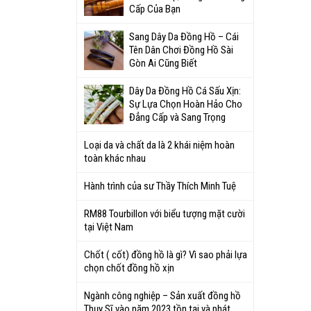
Cấp Của Bạn
Sang Dây Da Đồng Hồ – Cái
Tên Dân Chơi Đồng Hồ Sài
Gòn Ai Cũng Biết
Dây Da Đồng Hồ Cá Sấu Xịn:
Sự Lựa Chọn Hoàn Hảo Cho
Đẳng Cấp và Sang Trọng
Loại da và chất da là 2 khái niệm hoàn
toàn khác nhau
Hành trình của sư Thầy Thích Minh Tuệ
RM88 Tourbillon với biểu tượng mặt cười
tại Việt Nam
Chốt ( cốt) đồng hồ là gì? Vì sao phải lựa
chọn chốt đồng hồ xịn
Ngành công nghiệp – Sản xuất đồng hồ
Thụy Sĩ vào năm 2023 tồn tại và phát