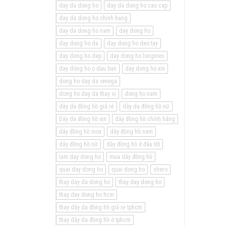
day da dong ho
day da dong ho cao cap
day da dong ho chinh hang
day da dong ho nam
day dong ho
day dong ho da
day dong ho deo tay
day dong ho dep
day dong ho longines
day dong ho o dau ban
day dong ho xin
dong ho day da omega
dong ho day da thuy si
dong ho nam
dây da đồng hồ giá rẻ
dây da đồng hồ nữ
Dây da đồng hồ xịn
dây đồng hồ chính hãng
dây đồng hồ inox
dây đồng hồ nam
dây đồng hồ nữ
dây đồng hồ ở đâu tốt
lam day dong ho
mua dây đồng hồ
quai day dong ho
quai dong ho
shero
thay day da dong ho
thay day dong ho
thay day dong ho hcm
thay dây da đồng hồ giá rẻ tphcm
thay dây da đồng hồ ở tphcm