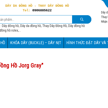
DÂY DA ĐỒNG HỒ - THAY DÂY ĐỒNG HỒ
Tel:
0906885622
Dây d
Thay 
Nhận 
 : Dây đông hồ, Dây da đồng hồ, Thay Dây Đồng Hồ, Dây đồng hồ
ồng hồ rolex,...
 HỒ
KHÓA DÂY (BUCKLE) – DÂY NỊT
HÌNH THỨC ĐẶT DÂY VÀ
ồng Hồ Jorg Gray
"