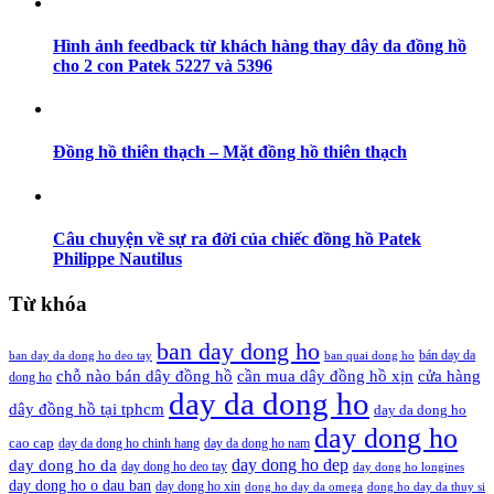
Hình ảnh feedback từ khách hàng thay dây da đồng hồ
cho 2 con Patek 5227 và 5396
Đồng hồ thiên thạch – Mặt đồng hồ thiên thạch
Câu chuyện về sự ra đời của chiếc đồng hồ Patek
Philippe Nautilus
Từ khóa
ban day dong ho
bán day da
ban day da dong ho deo tay
ban quai dong ho
cần mua dây đồng hồ xịn
chỗ nào bán dây đồng hồ
cửa hàng
dong ho
day da dong ho
dây đồng hồ tại tphcm
day da dong ho
day dong ho
cao cap
day da dong ho chinh hang
day da dong ho nam
day dong ho dep
day dong ho da
day dong ho deo tay
day dong ho longines
day dong ho o dau ban
day dong ho xin
dong ho day da omega
dong ho day da thuy si