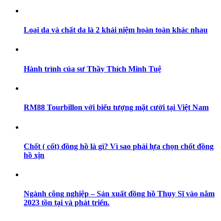
Loại da và chất da là 2 khái niệm hoàn toàn khác nhau
Hành trình của sư Thầy Thích Minh Tuệ
RM88 Tourbillon với biểu tượng mặt cười tại Việt Nam
Chốt ( cốt) đồng hồ là gì? Vì sao phải lựa chọn chốt đồng
hồ xịn
Ngành công nghiệp – Sản xuất đồng hồ Thụy Sĩ vào năm
2023 tồn tại và phát triển.