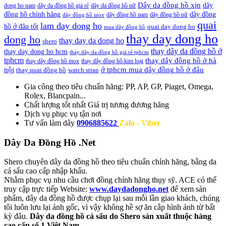
Dây da đồng hồ xịn
dây
dong ho nam
dây da đồng hồ giá rẻ
dây da đồng hồ nữ
đồng hồ chính hãng
dây đồng
dây đồng hồ nam
dây đồng hồ nữ
dây đồng hồ inox
quai
lam day dong ho
hồ ở đâu tốt
quai day dong ho
mua dây đồng hồ
thay day dong ho
dong ho
thay day da dong ho
shero
thay dây da đồng hồ ở
thay day dong ho hcm
thay dây da đồng hồ giá rẻ tphcm
tphcm
thay dây đồng hồ ở hà
thay dây đồng hồ inox
thay dây đồng hồ kim loại
nội
ở tphcm mua dây đồng hồ ở đâu
thay quai đồng hồ
watch strap
Gia công theo tiêu chuẩn hãng:
PP, AP, GP, Piaget, Omega,
Rolex, Blancpain...
Chất lượng tốt nhất
Giá trị tương đương hãng
Dịch vụ
phục vụ tận nơi
Tư vấn làm dây
0906885622
Zalo - Viber
Dây Da Đồng Hồ .Net
Shero chuyên dây da đồng hồ theo tiêu chuẩn chính hãng, bằng da
cá sấu cao cấp nhập khẩu.
Nhằm phục vụ nhu cầu chơi đồng chính hãng thụy sỹ. ACE có thể
truy cập trực tiếp Website:
www.daydadongho.net
để xem sản
phẩm, dây da đồng hồ được chụp lại sau mỗi lần giao khách, chúng
tôi luôn lưu lại ảnh gốc, vì vậy không hề sợ ăn cắp hình ảnh từ bất
kỳ đâu.
Dây da đồng hồ cá sấu do Shero sản xuất thuộc hàng
cao cấp số 1 Việt Nam.