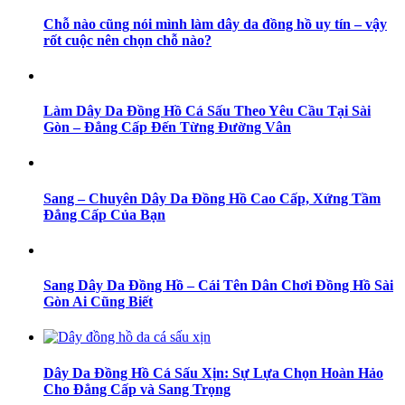
Chỗ nào cũng nói mình làm dây da đồng hồ uy tín – vậy
rốt cuộc nên chọn chỗ nào?
Làm Dây Da Đồng Hồ Cá Sấu Theo Yêu Cầu Tại Sài
Gòn – Đẳng Cấp Đến Từng Đường Vân
Sang – Chuyên Dây Da Đồng Hồ Cao Cấp, Xứng Tầm
Đẳng Cấp Của Bạn
Sang Dây Da Đồng Hồ – Cái Tên Dân Chơi Đồng Hồ Sài
Gòn Ai Cũng Biết
Dây Da Đồng Hồ Cá Sấu Xịn: Sự Lựa Chọn Hoàn Hảo
Cho Đẳng Cấp và Sang Trọng