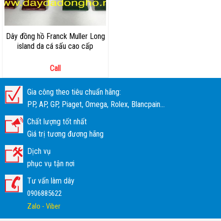
Dây đồng hồ Franck Muller Long
island da cá sấu cao cấp
Call
Gia công theo tiêu chuẩn hãng:
PP, AP, GP, Piaget, Omega, Rolex, Blancpain...
Chất lượng tốt nhất
Giá trị tương đương hãng
Dịch vụ
phục vụ tận nơi
Tư vấn làm dây
0906885622
Zalo - Viber