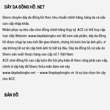
DÂY DA ĐỒNG HỒ .NET
Shero chuyên dây da đồng hồ theo tiêu chuẩn chính hãng, bằng da cá sấu
cao cấp nhập khẩu.
Nhằm phục vụ nhu cầu chơi đồng chính hãng thụy sỹ. ACE có thể truy cập
trực tiếp Website:
www.daydadongho.net
để xem sản phẩm, dây da đồng
hồ được chụp lại sau mỗi lần giao khách, chúng tôi luôn lưu lại ảnh gốc, vì
vậy không hề sợ ăn cắp hình ảnh từ bất kỳ đâu.
Dây da đồng hồ cá sấu do
Shero sản xuất thuộc hàng cao cấp số 1 Việt Nam.
ACE chơi đồng hồ cao cấp luôn đòi hỏi phụ kiện đi theo cũng phải cao cấp,
chính vì vậy hãy để Shero thỏa mãn đam mê này.
www.daydadongho.net
–
www.thaydaydongho.vn
là sự lựa chọn tin cậy
cho ACE.
BẢN ĐỒ