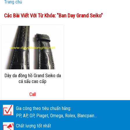
Trang chủ
Các Bài Viết Với Từ Khóa: "
Ban Day Grand Seiko
"
Dây da đồng hồ Grand Seiko da
cá sấu cao cấp
Call
Gia công theo tiêu chuẩn hãng:
PP, AP, GP, Piaget, Omega, Rolex, Blancpain...
Chất lượng tốt nhất