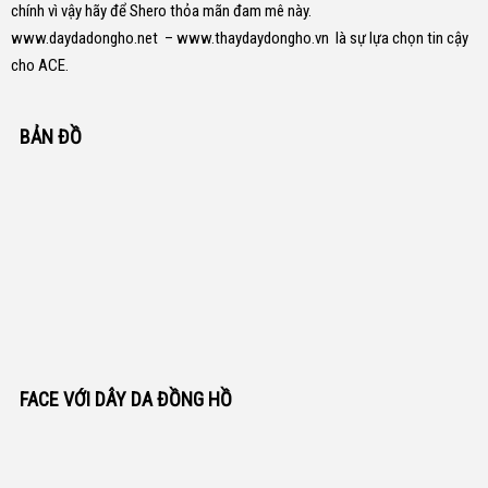
chính vì vậy hãy để Shero thỏa mãn đam mê này.
www.daydadongho.net
–
www.thaydaydongho.vn
là sự lựa chọn tin cậy
cho ACE.
BẢN ĐỒ
FACE VỚI DÂY DA ĐỒNG HỒ