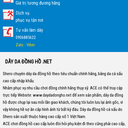
Giá trị tương đương hãng
Dịch vụ
phục vụ tận nơi
Tư vấn làm dây
0906885622
Zalo - Viber
DÂY DA ĐỒNG HỒ .NET
Shero chuyên dây da đồng hồ theo tiêu chuẩn chính hãng, bằng da cá sấu
cao cấp nhập khẩu.
Nhằm phục vụ nhu cầu chơi đồng chính hãng thụy sỹ. ACE có thể truy cập
trực tiếp Website:
www.daydadongho.net
để xem sản phẩm, dây da đồng
hồ được chụp lại sau mỗi lần giao khách, chúng tôi luôn lưu lại ảnh gốc, vì
vậy không hề sợ ăn cắp hình ảnh từ bất kỳ đâu.
Dây da đồng hồ cá sấu do
Shero sản xuất thuộc hàng cao cấp số 1 Việt Nam.
ACE chơi đồng hồ cao cấp luôn đòi hỏi phụ kiện đi theo cũng phải cao cấp,