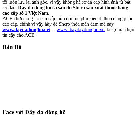
tôi luôn lưu lại ảnh gốc, vì vậy không hề sợ ăn cắp hình ảnh từ bất
kỳ đâu.
Dây da đồng hồ cá sấu do Shero sản xuất thuộc hàng
cao cấp số 1 Việt Nam.
ACE chơi đồng hồ cao cấp luôn đòi hỏi phụ kiện đi theo cũng phải
cao cấp, chính vì vậy hãy để Shero thỏa mãn đam mê này.
www.daydadongho.net
–
www.thaydaydongho.vn
là sự lựa chọn
tin cậy cho ACE.
Bản Đồ
Face với Dây da đồng hồ