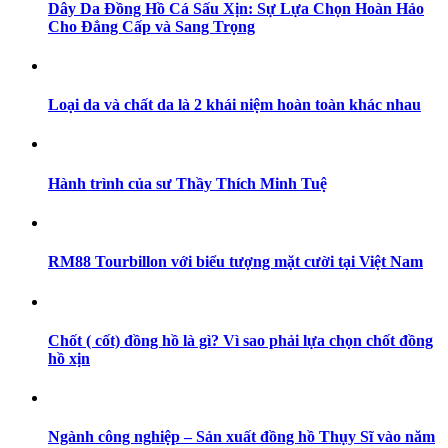
Dây Da Đồng Hồ Cá Sấu Xịn: Sự Lựa Chọn Hoàn Hảo
Cho Đẳng Cấp và Sang Trọng
Loại da và chất da là 2 khái niệm hoàn toàn khác nhau
Hành trình của sư Thầy Thích Minh Tuệ
RM88 Tourbillon với biểu tượng mặt cười tại Việt Nam
Chốt ( cốt) đồng hồ là gì? Vì sao phải lựa chọn chốt đồng
hồ xịn
Ngành công nghiệp – Sản xuất đồng hồ Thụy Sĩ vào năm