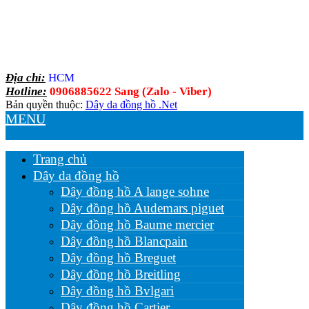
Địa chỉ:
HCM
Hotline:
0906885622 Sang (Zalo - Viber)
Bản quyền thuộc:
Dây da đồng hồ .Net
MENU
Trang chủ
Dây da đồng hồ
Dây đồng hồ A lange sohne
Dây đồng hồ Audemars piguet
Dây đồng hồ Baume mercier
Dây đồng hồ Blancpain
Dây đồng hồ Breguet
Dây đồng hồ Breitling
Dây đồng hồ Bvlgari
Dây đồng hồ Cartier