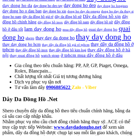
day dong ho dep
day dong ho da
day dong ho deo tay
day dong ho longines
day dong ho o dau ban
day dong ho xin
dong ho day da omega
dong ho day da thuy si
Dây da đồng hồ xịn
dây
dong ho nam
dây da đồng hồ giá rẻ
dây da đồng hồ nữ
đồng hồ chính hãng
dây đồng
dây đồng hồ nam
dây đồng hồ nữ
dây đồng hồ inox
quai
lam day dong ho
hồ ở đâu tốt
quai day dong ho
mua dây đồng hồ
thay day dong ho
dong ho
thay day da dong ho
shero
thay dây da đồng hồ ở
thay day dong ho hcm
thay dây da đồng hồ giá rẻ tphcm
tphcm
thay dây đồng hồ ở hà
thay dây đồng hồ inox
thay dây đồng hồ kim loại
nội
ở tphcm mua dây đồng hồ ở đâu
thay quai đồng hồ
watch strap
Gia công theo tiêu chuẩn hãng:
PP, AP, GP, Piaget, Omega,
Rolex, Blancpain...
Chất lượng tốt nhất
Giá trị tương đương hãng
Dịch vụ
phục vụ tận nơi
Tư vấn làm dây
0906885622
Zalo - Viber
Dây Da Đồng Hồ .Net
Shero chuyên dây da đồng hồ theo tiêu chuẩn chính hãng, bằng da
cá sấu cao cấp nhập khẩu.
Nhằm phục vụ nhu cầu chơi đồng chính hãng thụy sỹ. ACE có thể
truy cập trực tiếp Website:
www.daydadongho.net
để xem sản
phẩm, dây da đồng hồ được chụp lại sau mỗi lần giao khách, chúng