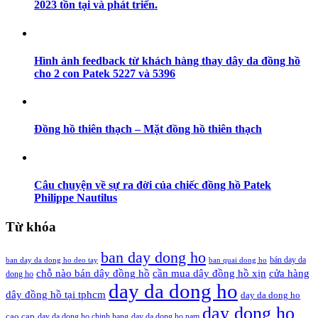
2023 tồn tại và phát triển.
Hình ảnh feedback từ khách hàng thay dây da đồng hồ
cho 2 con Patek 5227 và 5396
Đồng hồ thiên thạch – Mặt đồng hồ thiên thạch
Câu chuyện về sự ra đời của chiếc đồng hồ Patek
Philippe Nautilus
Từ khóa
ban day dong ho
bán day da
ban day da dong ho deo tay
ban quai dong ho
cần mua dây đồng hồ xịn
chỗ nào bán dây đồng hồ
cửa hàng
dong ho
day da dong ho
dây đồng hồ tại tphcm
day da dong ho
day dong ho
cao cap
day da dong ho chinh hang
day da dong ho nam