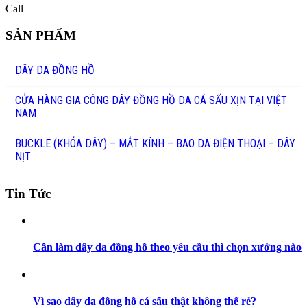
Call
SẢN PHẨM
DÂY DA ĐỒNG HỒ
CỬA HÀNG GIA CÔNG DÂY ĐỒNG HỒ DA CÁ SẤU XỊN TẠI VIỆT
NAM
BUCKLE (KHÓA DÂY) – MẮT KÍNH – BAO DA ĐIỆN THOẠI – DÂY
NỊT
Tin Tức
Cần làm dây da đồng hồ theo yêu cầu thì chọn xưởng nào
Vì sao dây da đồng hồ cá sấu thật không thể rẻ?