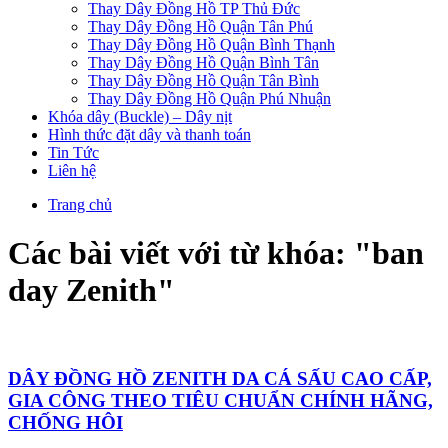
Thay Dây Đồng Hồ TP Thủ Đức
Thay Dây Đồng Hồ Quận Tân Phú
Thay Dây Đồng Hồ Quận Bình Thạnh
Thay Dây Đồng Hồ Quận Bình Tân
Thay Dây Đồng Hồ Quận Tân Bình
Thay Dây Đồng Hồ Quận Phú Nhuận
Khóa dây (Buckle) – Dây nịt
Hình thức đặt dây và thanh toán
Tin Tức
Liên hệ
Trang chủ
Các bài viết với từ khóa: "
ban
day Zenith
"
DÂY ĐỒNG HỒ ZENITH DA CÁ SẤU CAO CẤP,
GIA CÔNG THEO TIÊU CHUẨN CHÍNH HÃNG,
CHỐNG HÔI