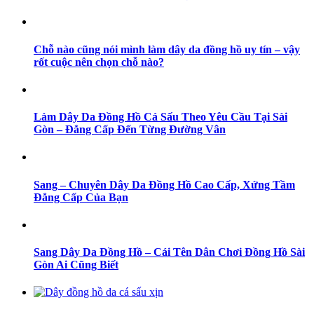
Chỗ nào cũng nói mình làm dây da đồng hồ uy tín – vậy
rốt cuộc nên chọn chỗ nào?
Làm Dây Da Đồng Hồ Cá Sấu Theo Yêu Cầu Tại Sài
Gòn – Đẳng Cấp Đến Từng Đường Vân
Sang – Chuyên Dây Da Đồng Hồ Cao Cấp, Xứng Tầm
Đẳng Cấp Của Bạn
Sang Dây Da Đồng Hồ – Cái Tên Dân Chơi Đồng Hồ Sài
Gòn Ai Cũng Biết