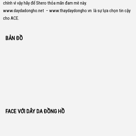
chính vì vậy hãy để Shero thỏa mãn đam mê này.
www.daydadongho.net
–
www.thaydaydongho.vn
là sự lựa chọn tin cậy
cho ACE.
BẢN ĐỒ
FACE VỚI DÂY DA ĐỒNG HỒ