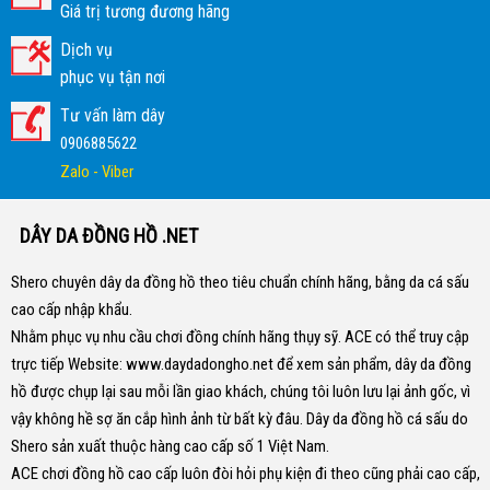
Giá trị tương đương hãng
Dịch vụ
phục vụ tận nơi
Tư vấn làm dây
0906885622
Zalo - Viber
DÂY DA ĐỒNG HỒ .NET
Shero chuyên dây da đồng hồ theo tiêu chuẩn chính hãng, bằng da cá sấu
cao cấp nhập khẩu.
Nhằm phục vụ nhu cầu chơi đồng chính hãng thụy sỹ. ACE có thể truy cập
trực tiếp Website:
www.daydadongho.net
để xem sản phẩm, dây da đồng
hồ được chụp lại sau mỗi lần giao khách, chúng tôi luôn lưu lại ảnh gốc, vì
vậy không hề sợ ăn cắp hình ảnh từ bất kỳ đâu.
Dây da đồng hồ cá sấu do
Shero sản xuất thuộc hàng cao cấp số 1 Việt Nam.
ACE chơi đồng hồ cao cấp luôn đòi hỏi phụ kiện đi theo cũng phải cao cấp,