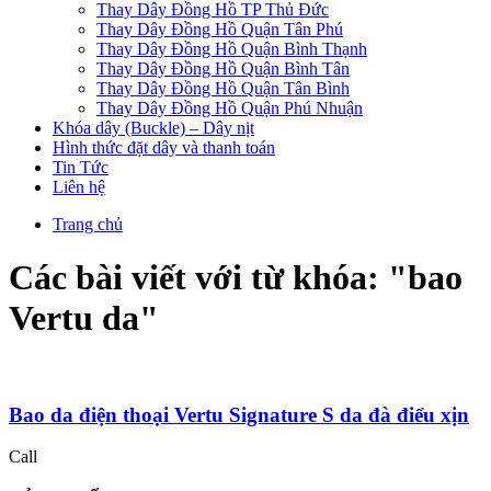
Thay Dây Đồng Hồ TP Thủ Đức
Thay Dây Đồng Hồ Quận Tân Phú
Thay Dây Đồng Hồ Quận Bình Thạnh
Thay Dây Đồng Hồ Quận Bình Tân
Thay Dây Đồng Hồ Quận Tân Bình
Thay Dây Đồng Hồ Quận Phú Nhuận
Khóa dây (Buckle) – Dây nịt
Hình thức đặt dây và thanh toán
Tin Tức
Liên hệ
Trang chủ
Các bài viết với từ khóa: "
bao
Vertu da
"
Bao da điện thoại Vertu Signature S da đà điểu xịn
Call