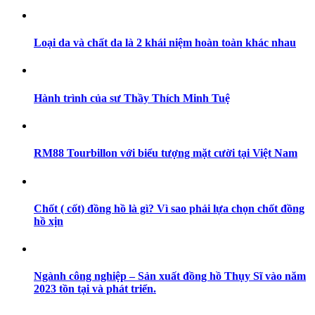
Loại da và chất da là 2 khái niệm hoàn toàn khác nhau
Hành trình của sư Thầy Thích Minh Tuệ
RM88 Tourbillon với biểu tượng mặt cười tại Việt Nam
Chốt ( cốt) đồng hồ là gì? Vì sao phải lựa chọn chốt đồng
hồ xịn
Ngành công nghiệp – Sản xuất đồng hồ Thụy Sĩ vào năm
2023 tồn tại và phát triển.