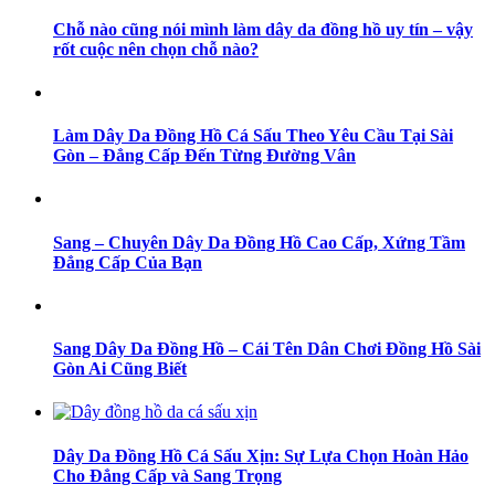
Chỗ nào cũng nói mình làm dây da đồng hồ uy tín – vậy
rốt cuộc nên chọn chỗ nào?
Làm Dây Da Đồng Hồ Cá Sấu Theo Yêu Cầu Tại Sài
Gòn – Đẳng Cấp Đến Từng Đường Vân
Sang – Chuyên Dây Da Đồng Hồ Cao Cấp, Xứng Tầm
Đẳng Cấp Của Bạn
Sang Dây Da Đồng Hồ – Cái Tên Dân Chơi Đồng Hồ Sài
Gòn Ai Cũng Biết
Dây Da Đồng Hồ Cá Sấu Xịn: Sự Lựa Chọn Hoàn Hảo
Cho Đẳng Cấp và Sang Trọng