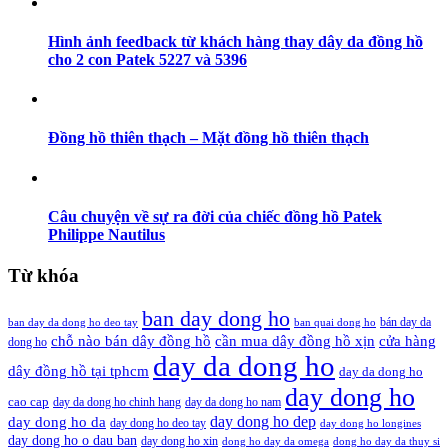
Hình ảnh feedback từ khách hàng thay dây da đồng hồ
cho 2 con Patek 5227 và 5396
Đồng hồ thiên thạch – Mặt đồng hồ thiên thạch
Câu chuyện về sự ra đời của chiếc đồng hồ Patek
Philippe Nautilus
Từ khóa
ban day dong ho
bán day da
ban day da dong ho deo tay
ban quai dong ho
cần mua dây đồng hồ xịn
chỗ nào bán dây đồng hồ
cửa hàng
dong ho
day da dong ho
dây đồng hồ tại tphcm
day da dong ho
day dong ho
cao cap
day da dong ho chinh hang
day da dong ho nam
day dong ho dep
day dong ho da
day dong ho deo tay
day dong ho longines
day dong ho o dau ban
day dong ho xin
dong ho day da omega
dong ho day da thuy si