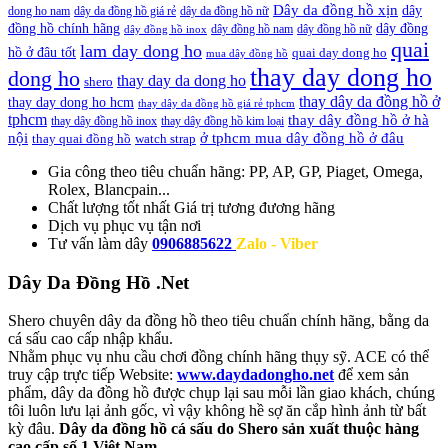
Dây da đồng hồ xịn
dây
dong ho nam
dây da đồng hồ giá rẻ
dây da đồng hồ nữ
đồng hồ chính hãng
dây đồng
dây đồng hồ nam
dây đồng hồ nữ
dây đồng hồ inox
quai
lam day dong ho
hồ ở đâu tốt
quai day dong ho
mua dây đồng hồ
thay day dong ho
dong ho
thay day da dong ho
shero
thay dây da đồng hồ ở
thay day dong ho hcm
thay dây da đồng hồ giá rẻ tphcm
tphcm
thay dây đồng hồ ở hà
thay dây đồng hồ inox
thay dây đồng hồ kim loại
nội
ở tphcm mua dây đồng hồ ở đâu
thay quai đồng hồ
watch strap
Gia công theo tiêu chuẩn hãng:
PP, AP, GP, Piaget, Omega,
Rolex, Blancpain...
Chất lượng tốt nhất
Giá trị tương đương hãng
Dịch vụ
phục vụ tận nơi
Tư vấn làm dây
0906885622
Zalo - Viber
Dây Da Đồng Hồ .Net
Shero chuyên dây da đồng hồ theo tiêu chuẩn chính hãng, bằng da
cá sấu cao cấp nhập khẩu.
Nhằm phục vụ nhu cầu chơi đồng chính hãng thụy sỹ. ACE có thể
truy cập trực tiếp Website:
www.daydadongho.net
để xem sản
phẩm, dây da đồng hồ được chụp lại sau mỗi lần giao khách, chúng
tôi luôn lưu lại ảnh gốc, vì vậy không hề sợ ăn cắp hình ảnh từ bất
kỳ đâu.
Dây da đồng hồ cá sấu do Shero sản xuất thuộc hàng
cao cấp số 1 Việt Nam.