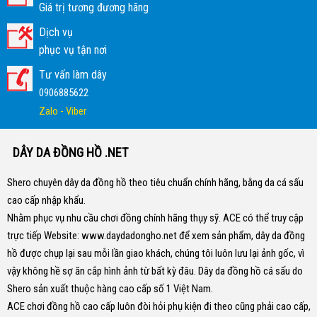
Giá trị tương đương hãng
Dịch vụ
phục vụ tận nơi
Tư vấn làm dây
0906885622
Zalo - Viber
DÂY DA ĐỒNG HỒ .NET
Shero chuyên dây da đồng hồ theo tiêu chuẩn chính hãng, bằng da cá sấu
cao cấp nhập khẩu.
Nhằm phục vụ nhu cầu chơi đồng chính hãng thụy sỹ. ACE có thể truy cập
trực tiếp Website:
www.daydadongho.net
để xem sản phẩm, dây da đồng
hồ được chụp lại sau mỗi lần giao khách, chúng tôi luôn lưu lại ảnh gốc, vì
vậy không hề sợ ăn cắp hình ảnh từ bất kỳ đâu.
Dây da đồng hồ cá sấu do
Shero sản xuất thuộc hàng cao cấp số 1 Việt Nam.
ACE chơi đồng hồ cao cấp luôn đòi hỏi phụ kiện đi theo cũng phải cao cấp,