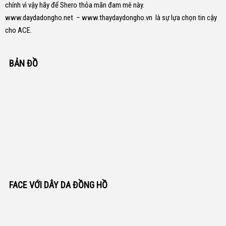
chính vì vậy hãy để Shero thỏa mãn đam mê này.
www.daydadongho.net
–
www.thaydaydongho.vn
là sự lựa chọn tin cậy
cho ACE.
BẢN ĐỒ
FACE VỚI DÂY DA ĐỒNG HỒ