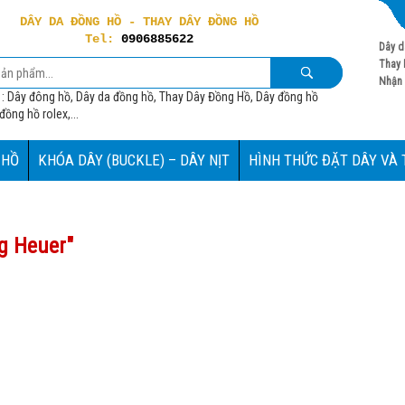
DÂY DA ĐỒNG HỒ - THAY DÂY ĐỒNG HỒ
Tel:
0906885622
Dây d
Thay 
Nhận 
 : Dây đông hồ, Dây da đồng hồ, Thay Dây Đồng Hồ, Dây đồng hồ
ồng hồ rolex,...
 HỒ
KHÓA DÂY (BUCKLE) – DÂY NỊT
HÌNH THỨC ĐẶT DÂY VÀ
g Heuer
"