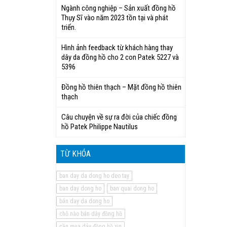
Ngành công nghiệp – Sản xuất đồng hồ
Thụy Sĩ vào năm 2023 tồn tại và phát
triển.
Hình ảnh feedback từ khách hàng thay
dây da đồng hồ cho 2 con Patek 5227 và
5396
Đồng hồ thiên thạch – Mặt đồng hồ thiên
thạch
Câu chuyện về sự ra đời của chiếc đồng
hồ Patek Philippe Nautilus
TỪ KHÓA
ban day da dong ho deo tay
ban day dong ho
ban quai dong ho
bán day da dong ho
chỗ nào bán dây đồng hồ
cần mua dây đồng hồ xịn