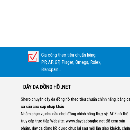
Gia công theo tiêu chuẩn hãng:
PP, AP, GP, Piaget, Omega, Rolex,
Blancpain...
DÂY DA ĐỒNG HỒ .NET
Shero chuyên dây da đồng hồ theo tiêu chuẩn chính hãng, bằng d
cá sấu cao cấp nhập khẩu.
Nhằm phục vụ nhu cầu chơi đồng chính hãng thụy sỹ. ACE có thể
truy cập trực tiếp Website:
www.daydadongho.net
để xem sản
phẩm, dây da đồng hồ được chụp lại sau mỗi lần giao khách, chú