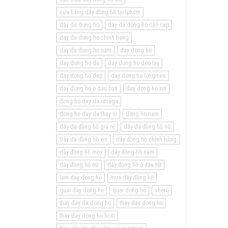
cửa hàng dây đồng hồ tại tphcm
day da dong ho
day da dong ho cao cap
day da dong ho chinh hang
day da dong ho nam
day dong ho
day dong ho da
day dong ho deo tay
day dong ho dep
day dong ho longines
day dong ho o dau ban
day dong ho xin
dong ho day da omega
dong ho day da thuy si
dong ho nam
dây da đồng hồ giá rẻ
dây da đồng hồ nữ
Dây da đồng hồ xịn
dây đồng hồ chính hãng
dây đồng hồ inox
dây đồng hồ nam
dây đồng hồ nữ
dây đồng hồ ở đâu tốt
lam day dong ho
mua dây đồng hồ
quai day dong ho
quai dong ho
shero
thay day da dong ho
thay day dong ho
thay day dong ho hcm