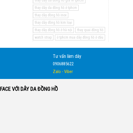
thay dây da đồng hồ giá rẻ tphcm
thay dây da đồng hồ ở tphcm
thay dây đồng hồ inox
thay dây đồng hồ kim loại
thay dây đồng hồ ở hà nội
thay quai đồng hồ
watch strap
ở tphcm mua dây đồng hồ ở đâu
Tư vấn làm dây
0906885622
Zalo - Viber
FACE VỚI DÂY DA ĐỒNG HỒ