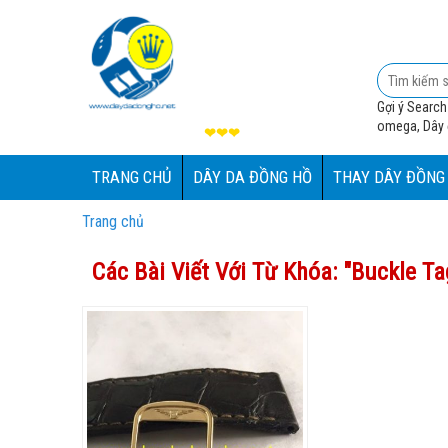
Gợi ý Search
omega, Dây đ
❤❤❤
TRANG CHỦ
DÂY DA ĐỒNG HỒ
THAY DÂY ĐỒNG
Trang chủ
Các Bài Viết Với Từ Khóa: "
Buckle Ta