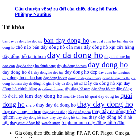
Câu chuyện về sự ra đời của chiếc đồng hồ Patek
Philippe Nautilus
Từ khóa
ban day dong ho
bán day da
ban day da dong ho deo tay
ban quai dong ho
cần mua dây đồng hồ xịn
chỗ nào bán dây đồng hồ
cửa hàng
dong ho
day da dong ho
dây đồng hồ tại tphcm
day da dong ho
day dong ho
cao cap
day da dong ho chinh hang
day da dong ho nam
day dong ho dep
day dong ho da
day dong ho deo tay
day dong ho longines
day dong ho o dau ban
day dong ho xin
dong ho day da omega
dong ho day da thuy si
Dây da đồng hồ xịn
dây
dong ho nam
dây da đồng hồ giá rẻ
dây da đồng hồ nữ
đồng hồ chính hãng
dây đồng
dây đồng hồ nam
dây đồng hồ nữ
dây đồng hồ inox
quai
lam day dong ho
hồ ở đâu tốt
quai day dong ho
mua dây đồng hồ
thay day dong ho
dong ho
thay day da dong ho
shero
thay dây da đồng hồ ở
thay day dong ho hcm
thay dây da đồng hồ giá rẻ tphcm
tphcm
thay dây đồng hồ ở hà
thay dây đồng hồ inox
thay dây đồng hồ kim loại
nội
ở tphcm mua dây đồng hồ ở đâu
thay quai đồng hồ
watch strap
Gia công theo tiêu chuẩn hãng:
PP, AP, GP, Piaget, Omega,