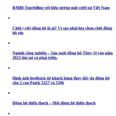
RM88 Tourbillon với biểu tượng mặt cười tại Việt Nam
Chốt ( cốt) đồng hồ là gì? Vì sao phải lựa chọn chốt đồng
hồ xịn
Ngành công nghiệp – Sản xuất đồng hồ Thụy Sĩ vào năm
2023 tồn tại và phát triển.
Hình ảnh feedback từ khách hàng thay dây da đồng hồ
cho 2 con Patek 5227 và 5396
Đồng hồ thiên thạch – Mặt đồng hồ thiên thạch