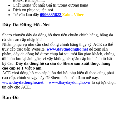
Rolex, Blancpain...
Chất lượng tốt nhất
Giá trị tương đương hãng
Dịch vụ
phục vụ tận nơi
Tư vấn làm dây
0906885622
Zalo - Viber
Dây Da Đồng Hồ .Net
Shero chuyên dây da đồng hồ theo tiêu chuẩn chính hãng, bằng da
cá sấu cao cấp nhập khẩu.
Nhằm phục vụ nhu cầu chơi đồng chính hãng thụy sỹ. ACE có thể
truy cập trực tiếp Website:
www.daydadongho.net
để xem sản
phẩm, dây da đồng hồ được chụp lại sau mỗi lần giao khách, chúng
tôi luôn lưu lại ảnh gốc, vì vậy không hề sợ ăn cắp hình ảnh từ bất
kỳ đâu.
Dây da đồng hồ cá sấu do Shero sản xuất thuộc hàng
cao cấp số 1 Việt Nam.
ACE chơi đồng hồ cao cấp luôn đòi hỏi phụ kiện đi theo cũng phải
cao cấp, chính vì vậy hãy để Shero thỏa mãn đam mê này.
www.daydadongho.net
–
www.thaydaydongho.vn
là sự lựa chọn
tin cậy cho ACE.
Bản Đồ