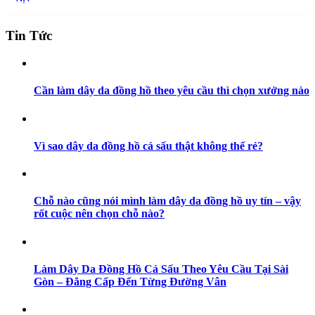
Tin Tức
Cần làm dây da đồng hồ theo yêu cầu thì chọn xưởng nào
Vì sao dây da đồng hồ cá sấu thật không thể rẻ?
Chỗ nào cũng nói mình làm dây da đồng hồ uy tín – vậy
rốt cuộc nên chọn chỗ nào?
Làm Dây Da Đồng Hồ Cá Sấu Theo Yêu Cầu Tại Sài
Gòn – Đẳng Cấp Đến Từng Đường Vân