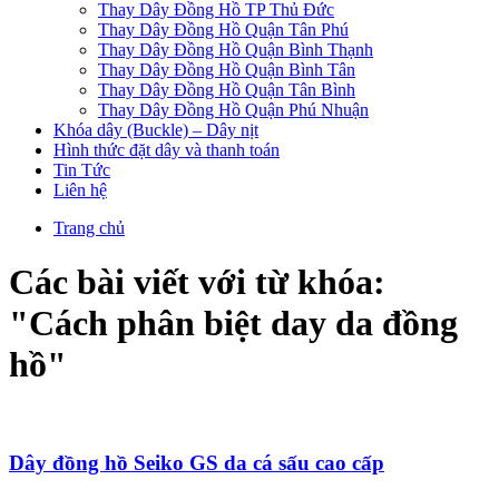
Thay Dây Đồng Hồ TP Thủ Đức
Thay Dây Đồng Hồ Quận Tân Phú
Thay Dây Đồng Hồ Quận Bình Thạnh
Thay Dây Đồng Hồ Quận Bình Tân
Thay Dây Đồng Hồ Quận Tân Bình
Thay Dây Đồng Hồ Quận Phú Nhuận
Khóa dây (Buckle) – Dây nịt
Hình thức đặt dây và thanh toán
Tin Tức
Liên hệ
Trang chủ
Các bài viết với từ khóa:
"
Cách phân biệt day da đồng
hồ
"
Dây đồng hồ Seiko GS da cá sấu cao cấp