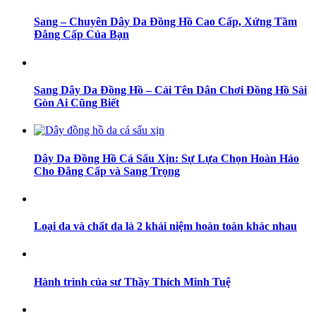
Sang – Chuyên Dây Da Đồng Hồ Cao Cấp, Xứng Tầm
Đẳng Cấp Của Bạn
Sang Dây Da Đồng Hồ – Cái Tên Dân Chơi Đồng Hồ Sài
Gòn Ai Cũng Biết
Dây Da Đồng Hồ Cá Sấu Xịn: Sự Lựa Chọn Hoàn Hảo
Cho Đẳng Cấp và Sang Trọng
Loại da và chất da là 2 khái niệm hoàn toàn khác nhau
Hành trình của sư Thầy Thích Minh Tuệ