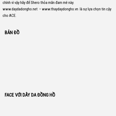
chính vì vậy hãy để Shero thỏa mãn đam mê này.
www.daydadongho.net
–
www.thaydaydongho.vn
là sự lựa chọn tin cậy
cho ACE.
BẢN ĐỒ
FACE VỚI DÂY DA ĐỒNG HỒ