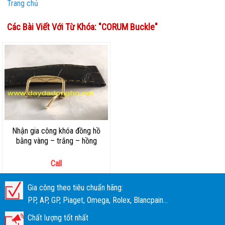
Trang chủ
Các Bài Viết Với Từ Khóa: "
CORUM Buckle
"
Nhận gia công khóa đồng hồ
bằng vàng – trắng – hồng
Call
Gia công theo tiêu chuẩn hãng:
PP, AP, GP, Piaget, Omega, Rolex, Blancpain...
Chất lượng tốt nhất