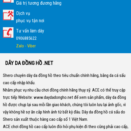
Giá trị tương đương hãng
Dịch vụ
phục vụ tận nơi
Tư vấn làm dây
0906885622
Zalo - Viber
DÂY DA ĐỒNG HỒ .NET
Shero chuyên dây da đồng hồ theo tiêu chuẩn chính hãng, bằng da cá sấu
cao cấp nhập khẩu.
Nhằm phục vụ nhu cầu chơi đồng chính hãng thụy sỹ. ACE có thể truy cập
trực tiếp Website:
www.daydadongho.net
để xem sản phẩm, dây da đồng
hồ được chụp lại sau mỗi lần giao khách, chúng tôi luôn lưu lại ảnh gốc, vì
vậy không hề sợ ăn cắp hình ảnh từ bất kỳ đâu.
Dây da đồng hồ cá sấu do
Shero sản xuất thuộc hàng cao cấp số 1 Việt Nam.
ACE chơi đồng hồ cao cấp luôn đòi hỏi phụ kiện đi theo cũng phải cao cấp,