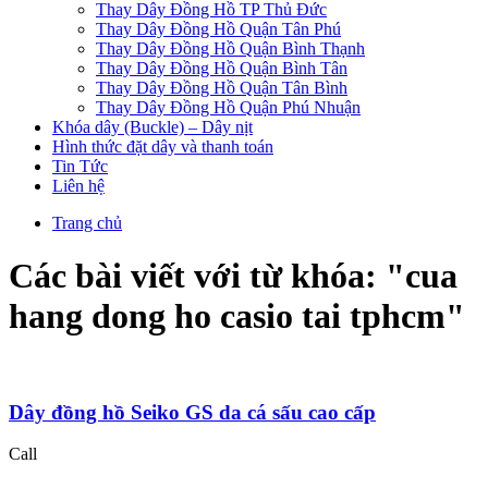
Thay Dây Đồng Hồ TP Thủ Đức
Thay Dây Đồng Hồ Quận Tân Phú
Thay Dây Đồng Hồ Quận Bình Thạnh
Thay Dây Đồng Hồ Quận Bình Tân
Thay Dây Đồng Hồ Quận Tân Bình
Thay Dây Đồng Hồ Quận Phú Nhuận
Khóa dây (Buckle) – Dây nịt
Hình thức đặt dây và thanh toán
Tin Tức
Liên hệ
Trang chủ
Các bài viết với từ khóa: "
cua
hang dong ho casio tai tphcm
"
Dây đồng hồ Seiko GS da cá sấu cao cấp
Call