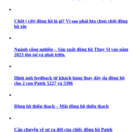
Chốt ( cốt) đồng hồ là gì? Vì sao phải lựa chọn chốt đồng
hồ xịn
Ngành công nghiệp – Sản xuất đồng hồ Thụy Sĩ vào năm
2023 tồn tại và phát triển.
Hình ảnh feedback từ khách hàng thay dây da đồng hồ
cho 2 con Patek 5227 và 5396
Đồng hồ thiên thạch – Mặt đồng hồ thiên thạch
Câu chuyện về sự ra đời của chiếc đồng hồ Patek