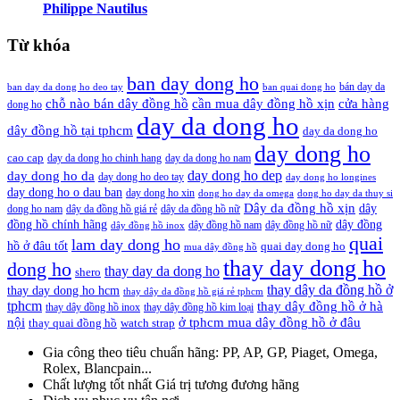
Philippe Nautilus
Từ khóa
ban day dong ho
bán day da
ban day da dong ho deo tay
ban quai dong ho
cần mua dây đồng hồ xịn
chỗ nào bán dây đồng hồ
cửa hàng
dong ho
day da dong ho
dây đồng hồ tại tphcm
day da dong ho
day dong ho
cao cap
day da dong ho chinh hang
day da dong ho nam
day dong ho dep
day dong ho da
day dong ho deo tay
day dong ho longines
day dong ho o dau ban
day dong ho xin
dong ho day da omega
dong ho day da thuy si
Dây da đồng hồ xịn
dây
dong ho nam
dây da đồng hồ giá rẻ
dây da đồng hồ nữ
đồng hồ chính hãng
dây đồng
dây đồng hồ nam
dây đồng hồ nữ
dây đồng hồ inox
quai
lam day dong ho
hồ ở đâu tốt
quai day dong ho
mua dây đồng hồ
thay day dong ho
dong ho
thay day da dong ho
shero
thay dây da đồng hồ ở
thay day dong ho hcm
thay dây da đồng hồ giá rẻ tphcm
tphcm
thay dây đồng hồ ở hà
thay dây đồng hồ inox
thay dây đồng hồ kim loại
nội
ở tphcm mua dây đồng hồ ở đâu
thay quai đồng hồ
watch strap
Gia công theo tiêu chuẩn hãng:
PP, AP, GP, Piaget, Omega,
Rolex, Blancpain...
Chất lượng tốt nhất
Giá trị tương đương hãng