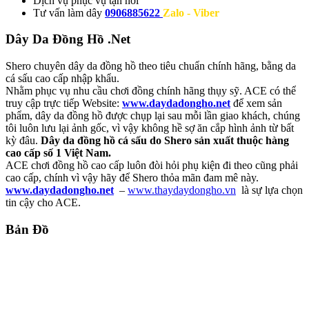
Dịch vụ
phục vụ tận nơi
Tư vấn làm dây
0906885622
Zalo - Viber
Dây Da Đồng Hồ .Net
Shero chuyên dây da đồng hồ theo tiêu chuẩn chính hãng, bằng da
cá sấu cao cấp nhập khẩu.
Nhằm phục vụ nhu cầu chơi đồng chính hãng thụy sỹ. ACE có thể
truy cập trực tiếp Website:
www.daydadongho.net
để xem sản
phẩm, dây da đồng hồ được chụp lại sau mỗi lần giao khách, chúng
tôi luôn lưu lại ảnh gốc, vì vậy không hề sợ ăn cắp hình ảnh từ bất
kỳ đâu.
Dây da đồng hồ cá sấu do Shero sản xuất thuộc hàng
cao cấp số 1 Việt Nam.
ACE chơi đồng hồ cao cấp luôn đòi hỏi phụ kiện đi theo cũng phải
cao cấp, chính vì vậy hãy để Shero thỏa mãn đam mê này.
www.daydadongho.net
–
www.thaydaydongho.vn
là sự lựa chọn
tin cậy cho ACE.
Bản Đồ