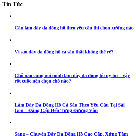
Tin Tức
Cần làm dây da đồng hồ theo yêu cầu thì chọn xưởng nào
Vì sao dây da đồng hồ cá sấu thật không thể rẻ?
Chỗ nào cũng nói mình làm dây da đồng hồ uy tín – vậy
rốt cuộc nên chọn chỗ nào?
Làm Dây Da Đồng Hồ Cá Sấu Theo Yêu Cầu Tại Sài
Gòn – Đẳng Cấp Đến Từng Đường Vân
Sang – Chuyên Dây Da Đồng Hồ Cao Cấp, Xứng Tầm