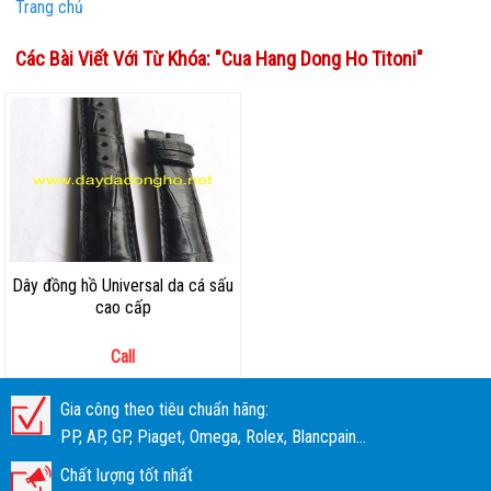
Trang chủ
Các Bài Viết Với Từ Khóa: "
Cua Hang Dong Ho Titoni
"
Dây đồng hồ Universal da cá sấu
cao cấp
Call
Gia công theo tiêu chuẩn hãng:
PP, AP, GP, Piaget, Omega, Rolex, Blancpain...
Chất lượng tốt nhất