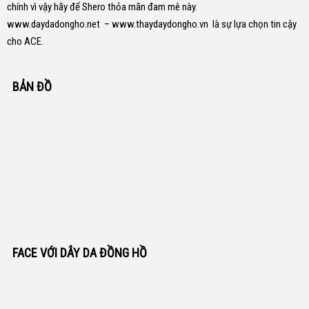
chính vì vậy hãy để Shero thỏa mãn đam mê này.
www.daydadongho.net
–
www.thaydaydongho.vn
là sự lựa chọn tin cậy
cho ACE.
BẢN ĐỒ
FACE VỚI DÂY DA ĐỒNG HỒ