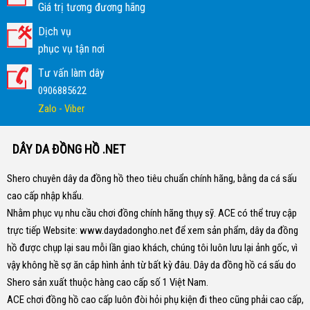
Giá trị tương đương hãng
Dịch vụ
phục vụ tận nơi
Tư vấn làm dây
0906885622
Zalo - Viber
DÂY DA ĐỒNG HỒ .NET
Shero chuyên dây da đồng hồ theo tiêu chuẩn chính hãng, bằng da cá sấu
cao cấp nhập khẩu.
Nhằm phục vụ nhu cầu chơi đồng chính hãng thụy sỹ. ACE có thể truy cập
trực tiếp Website:
www.daydadongho.net
để xem sản phẩm, dây da đồng
hồ được chụp lại sau mỗi lần giao khách, chúng tôi luôn lưu lại ảnh gốc, vì
vậy không hề sợ ăn cắp hình ảnh từ bất kỳ đâu.
Dây da đồng hồ cá sấu do
Shero sản xuất thuộc hàng cao cấp số 1 Việt Nam.
ACE chơi đồng hồ cao cấp luôn đòi hỏi phụ kiện đi theo cũng phải cao cấp,