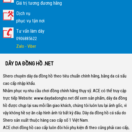
Giá trị tương đương hãng
Dịch vụ
phục vụ tận nơi
Tư vấn làm dây
0906885622
Zalo - Viber
DÂY DA ĐỒNG HỒ .NET
Shero chuyên dây da đồng hồ theo tiêu chuẩn chính hãng, bằng da cá sấu
cao cấp nhập khẩu.
Nhằm phục vụ nhu cầu chơi đồng chính hãng thụy sỹ. ACE có thể truy cập
trực tiếp Website:
www.daydadongho.net
để xem sản phẩm, dây da đồng
hồ được chụp lại sau mỗi lần giao khách, chúng tôi luôn lưu lại ảnh gốc, vì
vậy không hề sợ ăn cắp hình ảnh từ bất kỳ đâu.
Dây da đồng hồ cá sấu do
Shero sản xuất thuộc hàng cao cấp số 1 Việt Nam.
ACE chơi đồng hồ cao cấp luôn đòi hỏi phụ kiện đi theo cũng phải cao cấp,