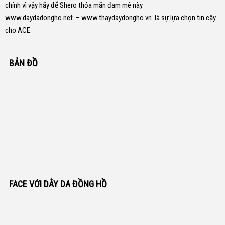
chính vì vậy hãy để Shero thỏa mãn đam mê này.
www.daydadongho.net
–
www.thaydaydongho.vn
là sự lựa chọn tin cậy
cho ACE.
BẢN ĐỒ
FACE VỚI DÂY DA ĐỒNG HỒ