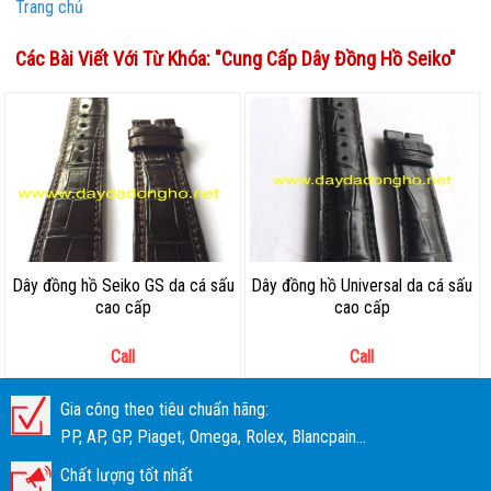
Trang chủ
Các Bài Viết Với Từ Khóa: "
Cung Cấp Dây Đồng Hồ Seiko
"
Dây đồng hồ Seiko GS da cá sấu
Dây đồng hồ Universal da cá sấu
cao cấp
cao cấp
Call
Call
Gia công theo tiêu chuẩn hãng:
PP, AP, GP, Piaget, Omega, Rolex, Blancpain...
Chất lượng tốt nhất