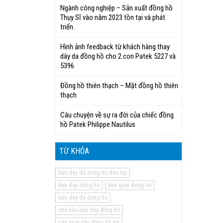
Ngành công nghiệp – Sản xuất đồng hồ
Thụy Sĩ vào năm 2023 tồn tại và phát
triển.
Hình ảnh feedback từ khách hàng thay
dây da đồng hồ cho 2 con Patek 5227 và
5396
Đồng hồ thiên thạch – Mặt đồng hồ thiên
thạch
Câu chuyện về sự ra đời của chiếc đồng
hồ Patek Philippe Nautilus
TỪ KHÓA
ban day da dong ho deo tay
ban day dong ho
ban quai dong ho
bán day da dong ho
chỗ nào bán dây đồng hồ
cần mua dây đồng hồ xịn