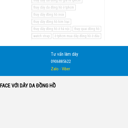
thay dây da đồng hồ giá rẻ tphcm
thay dây da đồng hồ ở tphcm
thay dây đồng hồ inox
thay dây đồng hồ kim loại
thay dây đồng hồ ở hà nội
thay quai đồng hồ
watch strap
ở tphcm mua dây đồng hồ ở đâu
Tư vấn làm dây
0906885622
Zalo - Viber
FACE VỚI DÂY DA ĐỒNG HỒ