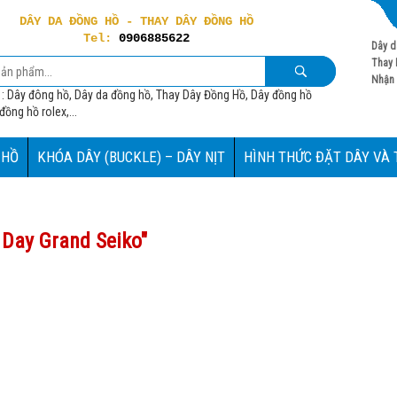
DÂY DA ĐỒNG HỒ - THAY DÂY ĐỒNG HỒ
Tel:
0906885622
Dây d
Thay 
Nhận 
 : Dây đông hồ, Dây da đồng hồ, Thay Dây Đồng Hồ, Dây đồng hồ
ồng hồ rolex,...
 HỒ
KHÓA DÂY (BUCKLE) – DÂY NỊT
HÌNH THỨC ĐẶT DÂY VÀ
Day Grand Seiko
"