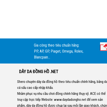
Gia công theo tiêu chuẩn hãng:
PP, AP, GP, Piaget, Omega, Rolex,
Blancpain...
DÂY DA ĐỒNG HỒ .NET
Shero chuyên dây da đồng hồ theo tiêu chuẩn chính hãng, bằng d
cá sấu cao cấp nhập khẩu.
Nhằm phục vụ nhu cầu chơi đồng chính hãng thụy sỹ. ACE có thể
truy cập trực tiếp Website:
www.daydadongho.net
để xem sản
phẩm, dây da đồng hồ được chụp lại sau mỗi lần giao khách, chú