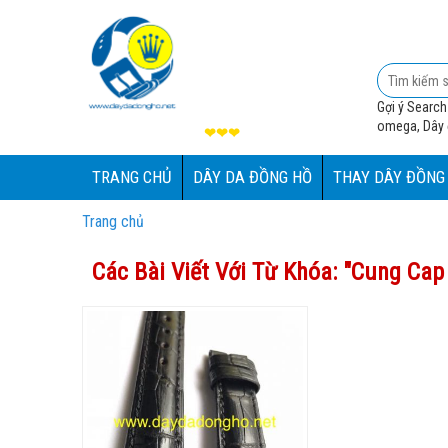
Gợi ý Search
omega, Dây đ
❤❤❤
TRANG CHỦ
DÂY DA ĐỒNG HỒ
THAY DÂY ĐỒNG
Trang chủ
Các Bài Viết Với Từ Khóa: "
Cung Cap 