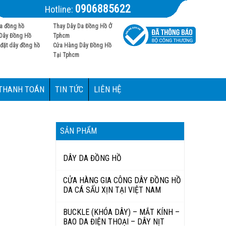
0906885622
Hotline:
a đồng hồ
Thay Dây Da Đồng Hồ Ở
Dây Đồng Hồ
Tphcm
đặt dây đồng hồ
Cửa Hàng Dây Đồng Hồ
Tại Tphcm
 THANH TOÁN
TIN TỨC
LIÊN HỆ
SẢN PHẨM
DÂY DA ĐỒNG HỒ
CỬA HÀNG GIA CÔNG DÂY ĐỒNG HỒ
DA CÁ SẤU XỊN TẠI VIỆT NAM
BUCKLE (KHÓA DÂY) – MẮT KÍNH –
BAO DA ĐIỆN THOẠI – DÂY NỊT