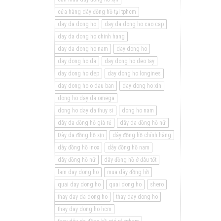
cửa hàng dây đồng hồ tại tphcm
day da dong ho
day da dong ho cao cap
day da dong ho chinh hang
day da dong ho nam
day dong ho
day dong ho da
day dong ho deo tay
day dong ho dep
day dong ho longines
day dong ho o dau ban
day dong ho xin
dong ho day da omega
dong ho day da thuy si
dong ho nam
dây da đồng hồ giá rẻ
dây da đồng hồ nữ
Dây da đồng hồ xịn
dây đồng hồ chính hãng
dây đồng hồ inox
dây đồng hồ nam
dây đồng hồ nữ
dây đồng hồ ở đâu tốt
lam day dong ho
mua dây đồng hồ
quai day dong ho
quai dong ho
shero
thay day da dong ho
thay day dong ho
thay day dong ho hcm