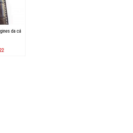
gines da cá
22