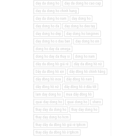
day da dong ho
day da dong ho cao cap
day da dong ho chinh hang
day da dong ho nam
day dong ho
day dong ho da
day dong ho deo tay
day dong ho dep
day dong ho longines
day dong ho o dau ban
day dong ho xin
dong ho day da omega
dong ho day da thuy si
dong ho nam
dây da đồng hồ giá rẻ
dây da đồng hồ nữ
Dây da đồng hồ xịn
dây đồng hồ chính hãng
dây đồng hồ inox
dây đồng hồ nam
dây đồng hồ nữ
dây đồng hồ ở đâu tốt
lam day dong ho
mua dây đồng hồ
quai day dong ho
quai dong ho
shero
thay day da dong ho
thay day dong ho
thay day dong ho hcm
thay dây da đồng hồ giá rẻ tphcm
thay dây da đồng hồ ở tphcm