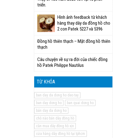
triển.
Hình ảnh feedback từ khách
hàng thay dây da đồng hồ cho
2 con Patek 5227 và 5396
Đồng hồ thiên thạch – Mặt đồng hồ thiên
thạch
Câu chuyện về sự ra đời của chiếc đồng
hồ Patek Philippe Nautilus
TỪ KHÓA
ban day da dong ho deo tay
ban day dong ho
ban quai dong ho
bán day da dong ho
chỗ nào bán dây đồng hồ
cần mua dây đồng hồ xịn
cửa hàng dây đồng hồ tại tphcm