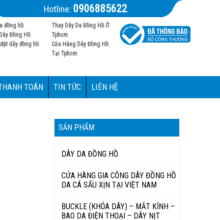
0906885622
Hotline:
a đồng hồ
Thay Dây Da Đồng Hồ Ở
Dây Đồng Hồ
Tphcm
đặt dây đồng hồ
Cửa Hàng Dây Đồng Hồ
Tại Tphcm
 THANH TOÁN
TIN TỨC
LIÊN HỆ
SẢN PHẨM
DÂY DA ĐỒNG HỒ
CỬA HÀNG GIA CÔNG DÂY ĐỒNG HỒ
DA CÁ SẤU XỊN TẠI VIỆT NAM
BUCKLE (KHÓA DÂY) – MẮT KÍNH –
BAO DA ĐIỆN THOẠI – DÂY NỊT