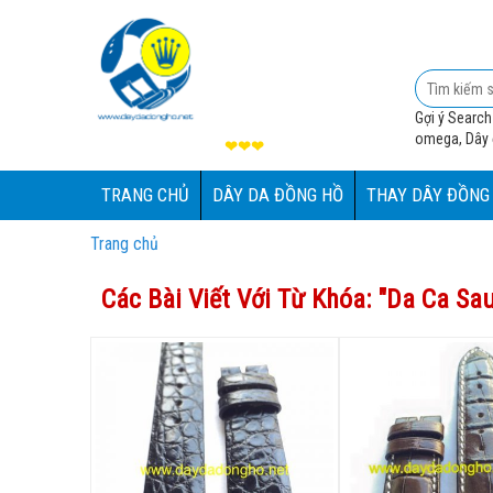
Gợi ý Search
omega, Dây đ
❤❤❤
TRANG CHỦ
DÂY DA ĐỒNG HỒ
THAY DÂY ĐỒNG
Trang chủ
Các Bài Viết Với Từ Khóa: "
Da Ca Sau