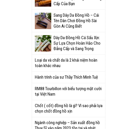
Cấp Của Bạn
Sang Dây Da Đồng Hồ – Cái
Tên Dân Chơi Đồng Hồ Sài
Gòn Ai Cũng Biết
Dây Da Đồng Hồ Cá Sấu Xịn:
Sự Lựa Chọn Hoàn Hảo Cho
Đẳng Cấp và Sang Trọng
Loại da và chất da là 2 khái niệm hoàn
toàn khác nhau
Hành trình của sư Thầy Thích Minh Tuệ
RM88 Tourbillon với biểu tượng mặt cười
tại Việt Nam
Chốt ( cốt) đồng hồ là gì? Vì sao phải lựa
chọn chốt đồng hồ xịn
Ngành công nghiệp – Sản xuất đồng hồ
Thụy Sĩ vào năm 2023 tồn tại và phát