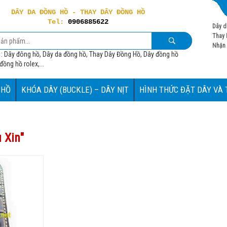
DÂY DA ĐỒNG HỒ - THAY DÂY ĐỒNG HỒ
Tel:
0906885622
Dây d
Thay 
Nhận 
 : Dây đông hồ, Dây da đồng hồ, Thay Dây Đồng Hồ, Dây đồng hồ
ồng hồ rolex,...
 HỒ
KHÓA DÂY (BUCKLE) – DÂY NỊT
HÌNH THỨC ĐẶT DÂY VÀ
 Xin
"