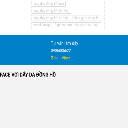
thay dây đồng hồ inox
thay dây đồng hồ kim loại
thay dây đồng hồ ở hà nội
thay quai đồng hồ
watch strap
ở tphcm mua dây đồng hồ ở đâu
Tư vấn làm dây
0906885622
Zalo - Viber
FACE VỚI DÂY DA ĐỒNG HỒ