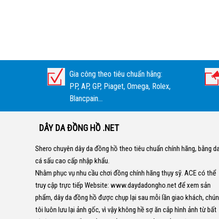
Gia công theo tiêu chuẩn hãng:
PP, AP, GP, Piaget, Omega, Rolex,
Blancpain...
DÂY DA ĐỒNG HỒ .NET
Shero chuyên dây da đồng hồ theo tiêu chuẩn chính hãng, bằng d
cá sấu cao cấp nhập khẩu.
Nhằm phục vụ nhu cầu chơi đồng chính hãng thụy sỹ. ACE có thể
truy cập trực tiếp Website:
www.daydadongho.net
để xem sản
phẩm, dây da đồng hồ được chụp lại sau mỗi lần giao khách, chú
tôi luôn lưu lại ảnh gốc, vì vậy không hề sợ ăn cắp hình ảnh từ bất