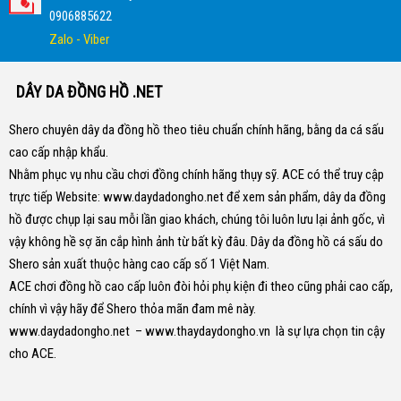
0906885622
Zalo - Viber
DÂY DA ĐỒNG HỒ .NET
Shero chuyên dây da đồng hồ theo tiêu chuẩn chính hãng, bằng da cá sấu
cao cấp nhập khẩu.
Nhằm phục vụ nhu cầu chơi đồng chính hãng thụy sỹ. ACE có thể truy cập
trực tiếp Website:
www.daydadongho.net
để xem sản phẩm, dây da đồng
hồ được chụp lại sau mỗi lần giao khách, chúng tôi luôn lưu lại ảnh gốc, vì
vậy không hề sợ ăn cắp hình ảnh từ bất kỳ đâu.
Dây da đồng hồ cá sấu do
Shero sản xuất thuộc hàng cao cấp số 1 Việt Nam.
ACE chơi đồng hồ cao cấp luôn đòi hỏi phụ kiện đi theo cũng phải cao cấp,
chính vì vậy hãy để Shero thỏa mãn đam mê này.
www.daydadongho.net
–
www.thaydaydongho.vn
là sự lựa chọn tin cậy
cho ACE.