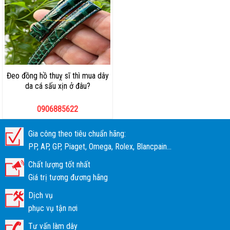
Đeo đồng hồ thuỵ sĩ thì mua dây
da cá sấu xịn ở đâu?
0906885622
Gia công theo tiêu chuẩn hãng:
PP, AP, GP, Piaget, Omega, Rolex, Blancpain...
Chất lượng tốt nhất
Giá trị tương đương hãng
Dịch vụ
phục vụ tận nơi
Tư vấn làm dây