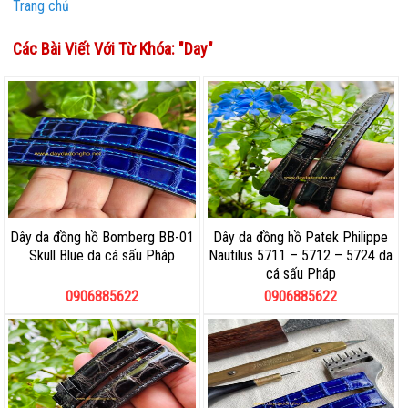
Trang chủ
Các Bài Viết Với Từ Khóa: "
Day
"
Dây da đồng hồ Bomberg BB-01
Dây da đồng hồ Patek Philippe
Skull Blue da cá sấu Pháp
Nautilus 5711 – 5712 – 5724 da
cá sấu Pháp
0906885622
0906885622