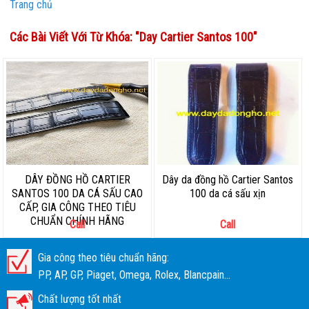
Trang chủ
Các Bài Viết Với Từ Khóa: "
Day Cartier Santos 100
"
DÂY ĐỒNG HỒ CARTIER
Dây da đồng hồ Cartier Santos
SANTOS 100 DA CÁ SẤU CAO
100 da cá sấu xịn
CẤP, GIA CÔNG THEO TIÊU
CHUẨN CHÍNH HÃNG
Call
Call
Gia công theo tiêu chuẩn hãng:
PP, AP, GP, Piaget, Omega, Rolex, Blancpain...
Chất lượng tốt nhất