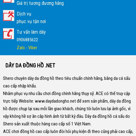
Giá trị tương đương hãng
Dịch vụ
phục vụ tận nơi
Tư vấn làm dây
0906885622
Zalo - Viber
DÂY DA ĐỒNG HỒ .NET
Shero chuyên dây da đồng hồ theo tiêu chuẩn chính hãng, bằng da cá sấu
cao cấp nhập khẩu.
Nhằm phục vụ nhu cầu chơi đồng chính hãng thụy sỹ. ACE có thể truy cập
trực tiếp Website:
www.daydadongho.net
để xem sản phẩm, dây da đồng
hồ được chụp lại sau mỗi lần giao khách, chúng tôi luôn lưu lại ảnh gốc, vì
vậy không hề sợ ăn cắp hình ảnh từ bất kỳ đâu.
Dây da đồng hồ cá sấu do
Shero sản xuất thuộc hàng cao cấp số 1 Việt Nam.
ACE chơi đồng hồ cao cấp luôn đòi hỏi phụ kiện đi theo cũng phải cao cấp,