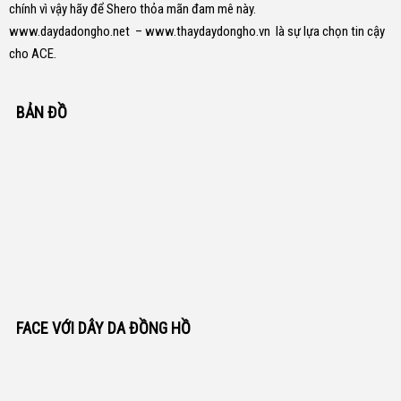
chính vì vậy hãy để Shero thỏa mãn đam mê này.
www.daydadongho.net
–
www.thaydaydongho.vn
là sự lựa chọn tin cậy
cho ACE.
BẢN ĐỒ
FACE VỚI DÂY DA ĐỒNG HỒ