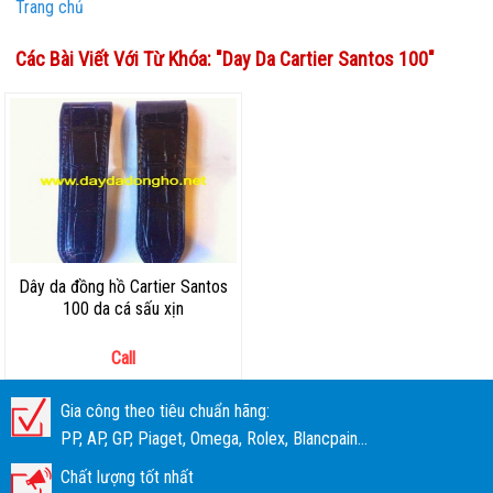
Trang chủ
Các Bài Viết Với Từ Khóa: "
Day Da Cartier Santos 100
"
Dây da đồng hồ Cartier Santos
100 da cá sấu xịn
Call
Gia công theo tiêu chuẩn hãng:
PP, AP, GP, Piaget, Omega, Rolex, Blancpain...
Chất lượng tốt nhất