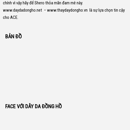
chính vì vậy hãy để Shero thỏa mãn đam mê này.
www.daydadongho.net
–
www.thaydaydongho.vn
là sự lựa chọn tin cậy
cho ACE.
BẢN ĐỒ
FACE VỚI DÂY DA ĐỒNG HỒ