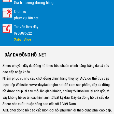
Giá trị tương đương hãng
Dịch vụ
phục vụ tận nơi
Tư vấn làm dây
0906885622
Zalo - Viber
DÂY DA ĐỒNG HỒ .NET
Shero chuyên dây da đồng hồ theo tiêu chuẩn chính hãng, bằng da cá sấu
cao cấp nhập khẩu.
Nhằm phục vụ nhu cầu chơi đồng chính hãng thụy sỹ. ACE có thể truy cập
trực tiếp Website:
www.daydadongho.net
để xem sản phẩm, dây da đồng
hồ được chụp lại sau mỗi lần giao khách, chúng tôi luôn lưu lại ảnh gốc, vì
vậy không hề sợ ăn cắp hình ảnh từ bất kỳ đâu.
Dây da đồng hồ cá sấu do
Shero sản xuất thuộc hàng cao cấp số 1 Việt Nam.
ACE chơi đồng hồ cao cấp luôn đòi hỏi phụ kiện đi theo cũng phải cao cấp,