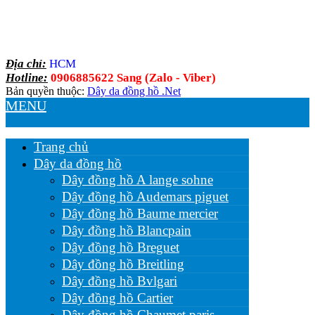
Địa chỉ:
HCM
Hotline:
0906885622 Sang (Zalo - Viber)
Bản quyền thuộc:
Dây da đồng hồ .Net
MENU
Trang chủ
Dây da đồng hồ
Dây đồng hồ A lange sohne
Dây đồng hồ Audemars piguet
Dây đồng hồ Baume mercier
Dây đồng hồ Blancpain
Dây đồng hồ Breguet
Dây đồng hồ Breitling
Dây đồng hồ Bvlgari
Dây đồng hồ Cartier
Dây đồng hồ Chaumet paris