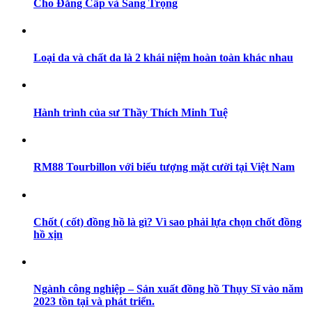
Cho Đẳng Cấp và Sang Trọng
Loại da và chất da là 2 khái niệm hoàn toàn khác nhau
Hành trình của sư Thầy Thích Minh Tuệ
RM88 Tourbillon với biểu tượng mặt cười tại Việt Nam
Chốt ( cốt) đồng hồ là gì? Vì sao phải lựa chọn chốt đồng
hồ xịn
Ngành công nghiệp – Sản xuất đồng hồ Thụy Sĩ vào năm
2023 tồn tại và phát triển.