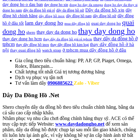
day dong ho o dau ban
day dong ho xin
dong ho day da omega
dong ho day da thuy si
Dây da đồng hồ xịn
dây
dong ho nam
dây da đồng hồ giá rẻ
dây da đồng hồ nữ
đồng hồ chính hãng
dây đồng
dây đồng hồ nam
dây đồng hồ nữ
dây đồng hồ inox
quai
lam day dong ho
hồ ở đâu tốt
quai day dong ho
mua dây đồng hồ
thay day dong ho
dong ho
thay day da dong ho
shero
thay dây da đồng hồ ở
thay day dong ho hcm
thay dây da đồng hồ giá rẻ tphcm
tphcm
thay dây đồng hồ ở hà
thay dây đồng hồ inox
thay dây đồng hồ kim loại
nội
ở tphcm mua dây đồng hồ ở đâu
thay quai đồng hồ
watch strap
Gia công theo tiêu chuẩn hãng:
PP, AP, GP, Piaget, Omega,
Rolex, Blancpain...
Chất lượng tốt nhất
Giá trị tương đương hãng
Dịch vụ
phục vụ tận nơi
Tư vấn làm dây
0906885622
Zalo - Viber
Dây Da Đồng Hồ .Net
Shero chuyên dây da đồng hồ theo tiêu chuẩn chính hãng, bằng da
cá sấu cao cấp nhập khẩu.
Nhằm phục vụ nhu cầu chơi đồng chính hãng thụy sỹ. ACE có thể
truy cập trực tiếp Website:
www.daydadongho.net
để xem sản
phẩm, dây da đồng hồ được chụp lại sau mỗi lần giao khách, chúng
tôi luôn lưu lại ảnh gốc, vì vậy không hề sợ ăn cắp hình ảnh từ bất