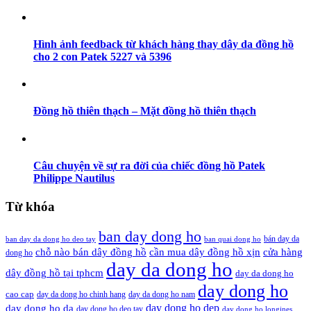
Hình ảnh feedback từ khách hàng thay dây da đồng hồ
cho 2 con Patek 5227 và 5396
Đồng hồ thiên thạch – Mặt đồng hồ thiên thạch
Câu chuyện về sự ra đời của chiếc đồng hồ Patek
Philippe Nautilus
Từ khóa
ban day dong ho
bán day da
ban day da dong ho deo tay
ban quai dong ho
cần mua dây đồng hồ xịn
chỗ nào bán dây đồng hồ
cửa hàng
dong ho
day da dong ho
dây đồng hồ tại tphcm
day da dong ho
day dong ho
cao cap
day da dong ho chinh hang
day da dong ho nam
day dong ho dep
day dong ho da
day dong ho deo tay
day dong ho longines