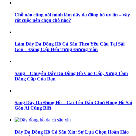
Chỗ nào cũng nói mình làm dây da đồng hồ uy tín – vậy
rốt cuộc nên chọn chỗ nào?
Làm Dây Da Đồng Hồ Cá Sấu Theo Yêu Cầu Tại Sài
Gòn – Đẳng Cấp Đến Từng Đường Vân
Sang – Chuyên Dây Da Đồng Hồ Cao Cấp, Xứng Tầm
Đẳng Cấp Của Bạn
Sang Dây Da Đồng Hồ – Cái Tên Dân Chơi Đồng Hồ Sài
Gòn Ai Cũng Biết
Dây Da Đồng Hồ Cá Sấu Xịn: Sự Lựa Chọn Hoàn Hảo