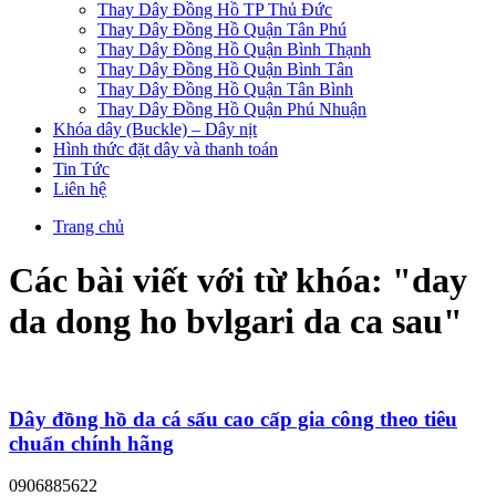
Thay Dây Đồng Hồ TP Thủ Đức
Thay Dây Đồng Hồ Quận Tân Phú
Thay Dây Đồng Hồ Quận Bình Thạnh
Thay Dây Đồng Hồ Quận Bình Tân
Thay Dây Đồng Hồ Quận Tân Bình
Thay Dây Đồng Hồ Quận Phú Nhuận
Khóa dây (Buckle) – Dây nịt
Hình thức đặt dây và thanh toán
Tin Tức
Liên hệ
Trang chủ
Các bài viết với từ khóa: "
day
da dong ho bvlgari da ca sau
"
Dây đồng hồ da cá sấu cao cấp gia công theo tiêu
chuẩn chính hãng
0906885622