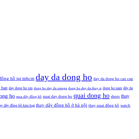
day da dong ho
đồng hồ tại tphcm
day da dong ho cao cap
 ban
day dong ho xin
dong ho nam
dây da
dong ho day da omega
dong ho day da thuy si
quai dong ho
ong ho
thay
quai day dong ho
shero
mua dây đồng hồ
thay dây đồng hồ ở hà nội
thay quai đồng hồ
ay dây đồng hồ kim loại
watch