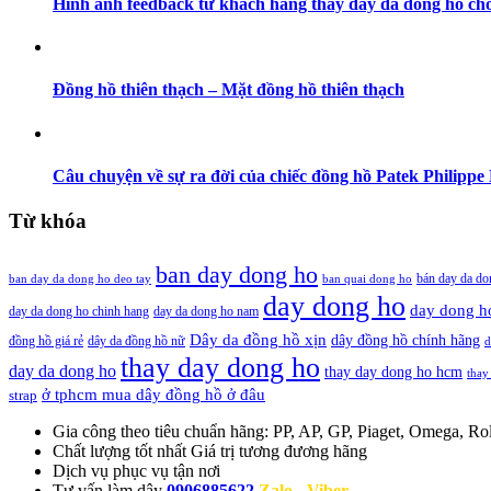
Hình ảnh feedback từ khách hàng thay dây da đồng hồ cho
Đồng hồ thiên thạch – Mặt đồng hồ thiên thạch
Câu chuyện về sự ra đời của chiếc đồng hồ Patek Philippe 
Từ khóa
ban day dong ho
bán day da do
ban day da dong ho deo tay
ban quai dong ho
day dong ho
day dong h
day da dong ho chinh hang
day da dong ho nam
Dây da đồng hồ xịn
dây đồng hồ chính hãng
đồng hồ giá rẻ
dây da đồng hồ nữ
d
thay day dong ho
day da dong ho
thay day dong ho hcm
thay
ở tphcm mua dây đồng hồ ở đâu
strap
Gia công theo tiêu chuẩn hãng:
PP, AP, GP, Piaget, Omega, Rol
Chất lượng tốt nhất
Giá trị tương đương hãng
Dịch vụ
phục vụ tận nơi
Tư vấn làm dây
0906885622
Zalo - Viber