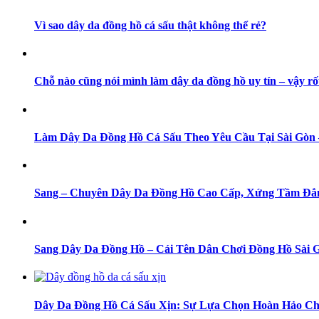
Vì sao dây da đồng hồ cá sấu thật không thể rẻ?
Chỗ nào cũng nói mình làm dây da đồng hồ uy tín – vậy rố
Làm Dây Da Đồng Hồ Cá Sấu Theo Yêu Cầu Tại Sài Gò
Sang – Chuyên Dây Da Đồng Hồ Cao Cấp, Xứng Tầm Đẳ
Sang Dây Da Đồng Hồ – Cái Tên Dân Chơi Đồng Hồ Sài 
Dây Da Đồng Hồ Cá Sấu Xịn: Sự Lựa Chọn Hoàn Hảo Ch