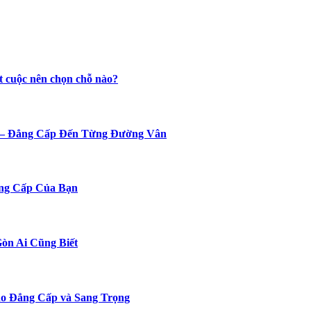
t cuộc nên chọn chỗ nào?
n – Đẳng Cấp Đến Từng Đường Vân
ng Cấp Của Bạn
Gòn Ai Cũng Biết
o Đẳng Cấp và Sang Trọng