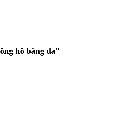
ồng hồ bằng da
"