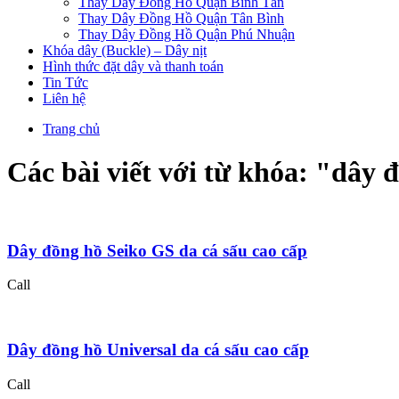
Thay Dây Đồng Hồ Quận Bình Tân
Thay Dây Đồng Hồ Quận Tân Bình
Thay Dây Đồng Hồ Quận Phú Nhuận
Khóa dây (Buckle) – Dây nịt
Hình thức đặt dây và thanh toán
Tin Tức
Liên hệ
Trang chủ
Các bài viết với từ khóa: "
dây đ
Dây đồng hồ Seiko GS da cá sấu cao cấp
Call
Dây đồng hồ Universal da cá sấu cao cấp
Call