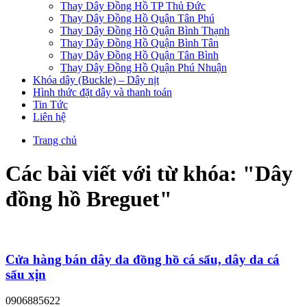
Thay Dây Đồng Hồ TP Thủ Đức
Thay Dây Đồng Hồ Quận Tân Phú
Thay Dây Đồng Hồ Quận Bình Thạnh
Thay Dây Đồng Hồ Quận Bình Tân
Thay Dây Đồng Hồ Quận Tân Bình
Thay Dây Đồng Hồ Quận Phú Nhuận
Khóa dây (Buckle) – Dây nịt
Hình thức đặt dây và thanh toán
Tin Tức
Liên hệ
Trang chủ
Các bài viết với từ khóa: "
Dây
đồng hồ Breguet
"
Cửa hàng bán dây da đồng hồ cá sấu, dây da cá
sấu xịn
0906885622