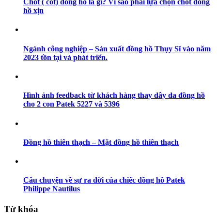
Chốt ( cốt) đồng hồ là gì? Vì sao phải lựa chọn chốt đồng
hồ xịn
Ngành công nghiệp – Sản xuất đồng hồ Thụy Sĩ vào năm
2023 tồn tại và phát triển.
Hình ảnh feedback từ khách hàng thay dây da đồng hồ
cho 2 con Patek 5227 và 5396
Đồng hồ thiên thạch – Mặt đồng hồ thiên thạch
Câu chuyện về sự ra đời của chiếc đồng hồ Patek
Philippe Nautilus
Từ khóa