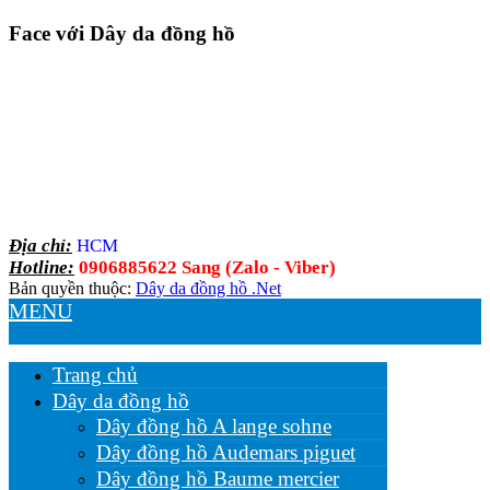
Face với Dây da đồng hồ
Địa chỉ:
HCM
Hotline:
0906885622 Sang (Zalo - Viber)
Bản quyền thuộc:
Dây da đồng hồ .Net
MENU
Trang chủ
Dây da đồng hồ
Dây đồng hồ A lange sohne
Dây đồng hồ Audemars piguet
Dây đồng hồ Baume mercier