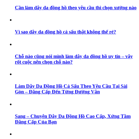
Cần làm dây da đồng hồ theo yêu cầu thì chọn xưởng nào
Vì sao dây da đồng hồ cá sấu thật không thể rẻ?
Chỗ nào cũng nói mình làm dây da đồng hồ uy tín – vậy
rốt cuộc nên chọn chỗ nào?
Làm Dây Da Đồng Hồ Cá Sấu Theo Yêu Cầu Tại Sài
Gòn – Đẳng Cấp Đến Từng Đường Vân
Sang – Chuyên Dây Da Đồng Hồ Cao Cấp, Xứng Tầm
Đẳng Cấp Của Bạn