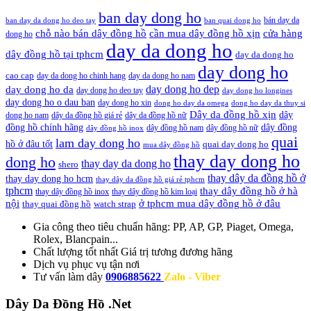
ban day dong ho
bán day da
ban day da dong ho deo tay
ban quai dong ho
cần mua dây đồng hồ xịn
chỗ nào bán dây đồng hồ
cửa hàng
dong ho
day da dong ho
dây đồng hồ tại tphcm
day da dong ho
day dong ho
cao cap
day da dong ho chinh hang
day da dong ho nam
day dong ho dep
day dong ho da
day dong ho deo tay
day dong ho longines
day dong ho o dau ban
day dong ho xin
dong ho day da omega
dong ho day da thuy si
Dây da đồng hồ xịn
dây
dong ho nam
dây da đồng hồ giá rẻ
dây da đồng hồ nữ
đồng hồ chính hãng
dây đồng
dây đồng hồ nam
dây đồng hồ nữ
dây đồng hồ inox
quai
lam day dong ho
hồ ở đâu tốt
quai day dong ho
mua dây đồng hồ
thay day dong ho
dong ho
thay day da dong ho
shero
thay dây da đồng hồ ở
thay day dong ho hcm
thay dây da đồng hồ giá rẻ tphcm
tphcm
thay dây đồng hồ ở hà
thay dây đồng hồ inox
thay dây đồng hồ kim loại
nội
ở tphcm mua dây đồng hồ ở đâu
thay quai đồng hồ
watch strap
Gia công theo tiêu chuẩn hãng:
PP, AP, GP, Piaget, Omega,
Rolex, Blancpain...
Chất lượng tốt nhất
Giá trị tương đương hãng
Dịch vụ
phục vụ tận nơi
Tư vấn làm dây
0906885622
Zalo - Viber
Dây Da Đồng Hồ .Net