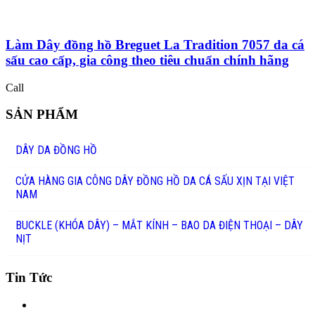
Làm Dây đồng hồ Breguet La Tradition 7057 da cá
sấu cao cấp, gia công theo tiêu chuẩn chính hãng
Call
SẢN PHẨM
DÂY DA ĐỒNG HỒ
CỬA HÀNG GIA CÔNG DÂY ĐỒNG HỒ DA CÁ SẤU XỊN TẠI VIỆT
NAM
BUCKLE (KHÓA DÂY) – MẮT KÍNH – BAO DA ĐIỆN THOẠI – DÂY
NỊT
Tin Tức