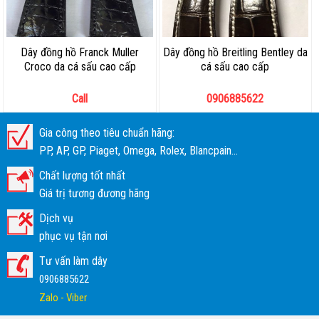
Dây đồng hồ Franck Muller
Dây đồng hồ Breitling Bentley da
Croco da cá sấu cao cấp
cá sấu cao cấp
Call
0906885622
Gia công theo tiêu chuẩn hãng:
PP, AP, GP, Piaget, Omega, Rolex, Blancpain...
Chất lượng tốt nhất
Giá trị tương đương hãng
Dịch vụ
phục vụ tận nơi
Tư vấn làm dây
0906885622
Zalo - Viber