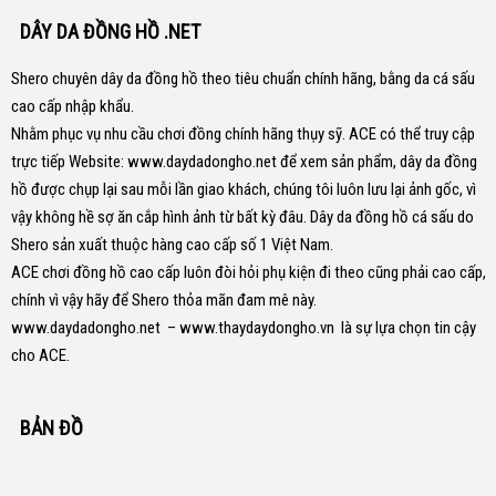
DÂY DA ĐỒNG HỒ .NET
Shero chuyên dây da đồng hồ theo tiêu chuẩn chính hãng, bằng da cá sấu
cao cấp nhập khẩu.
Nhằm phục vụ nhu cầu chơi đồng chính hãng thụy sỹ. ACE có thể truy cập
trực tiếp Website:
www.daydadongho.net
để xem sản phẩm, dây da đồng
hồ được chụp lại sau mỗi lần giao khách, chúng tôi luôn lưu lại ảnh gốc, vì
vậy không hề sợ ăn cắp hình ảnh từ bất kỳ đâu.
Dây da đồng hồ cá sấu do
Shero sản xuất thuộc hàng cao cấp số 1 Việt Nam.
ACE chơi đồng hồ cao cấp luôn đòi hỏi phụ kiện đi theo cũng phải cao cấp,
chính vì vậy hãy để Shero thỏa mãn đam mê này.
www.daydadongho.net
–
www.thaydaydongho.vn
là sự lựa chọn tin cậy
cho ACE.
BẢN ĐỒ