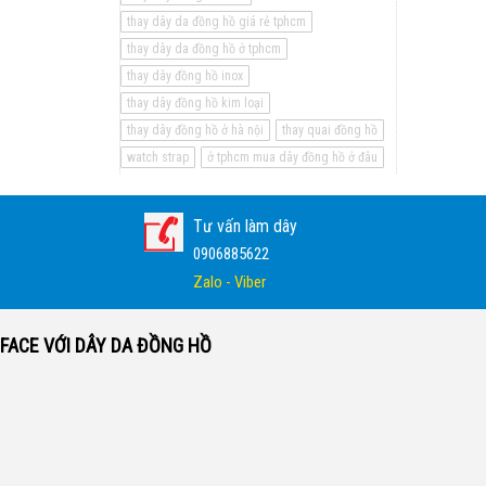
thay dây da đồng hồ giá rẻ tphcm
thay dây da đồng hồ ở tphcm
thay dây đồng hồ inox
thay dây đồng hồ kim loại
thay dây đồng hồ ở hà nội
thay quai đồng hồ
watch strap
ở tphcm mua dây đồng hồ ở đâu
Tư vấn làm dây
0906885622
Zalo - Viber
FACE VỚI DÂY DA ĐỒNG HỒ