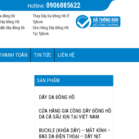
0906885622
Hotline:
a đồng hồ
Thay Dây Da Đồng Hồ Ở
Dây Đồng Hồ
Tphcm
đặt dây đồng hồ
Cửa Hàng Dây Đồng Hồ
Tại Tphcm
 THANH TOÁN
TIN TỨC
LIÊN HỆ
SẢN PHẨM
DÂY DA ĐỒNG HỒ
CỬA HÀNG GIA CÔNG DÂY ĐỒNG HỒ
DA CÁ SẤU XỊN TẠI VIỆT NAM
BUCKLE (KHÓA DÂY) – MẮT KÍNH –
BAO DA ĐIỆN THOẠI – DÂY NỊT