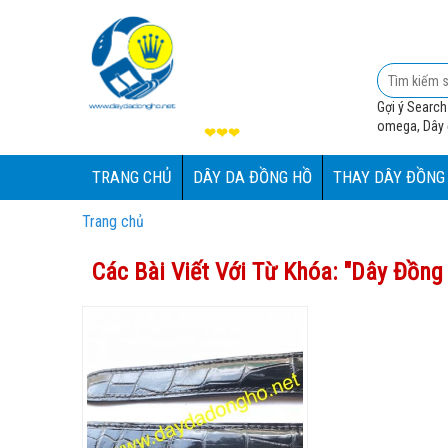
Gợi ý Search
omega, Dây đ
❤❤❤
TRANG CHỦ
DÂY DA ĐỒNG HỒ
THAY DÂY ĐỒNG
Trang chủ
Các Bài Viết Với Từ Khóa: "
Dây Đồng 