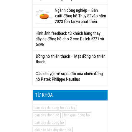
Ngành công nghiệp – Sản
xuất đồng hồ Thụy Sĩ vào năm
2023 tồn tại và phát triển.
Hình ảnh feedback từ khách hàng thay
dây da đồng hồ cho 2 con Patek 5227 và
5396
Đồng hồ thiên thạch – Mặt đồng hồ thiên
thạch
Câu chuyện về sự ra đời của chiếc đồng
hồ Patek Philippe Nautilus
TỪ KHÓA
ban day da dong ho deo tay
ban day dong ho
ban quai dong ho
bán day da dong ho
chỗ nào bán dây đồng hồ