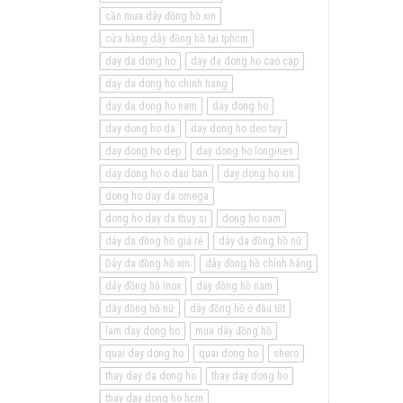
cần mua dây đồng hồ xịn
cửa hàng dây đồng hồ tại tphcm
day da dong ho
day da dong ho cao cap
day da dong ho chinh hang
day da dong ho nam
day dong ho
day dong ho da
day dong ho deo tay
day dong ho dep
day dong ho longines
day dong ho o dau ban
day dong ho xin
dong ho day da omega
dong ho day da thuy si
dong ho nam
dây da đồng hồ giá rẻ
dây da đồng hồ nữ
Dây da đồng hồ xịn
dây đồng hồ chính hãng
dây đồng hồ inox
dây đồng hồ nam
dây đồng hồ nữ
dây đồng hồ ở đâu tốt
lam day dong ho
mua dây đồng hồ
quai day dong ho
quai dong ho
shero
thay day da dong ho
thay day dong ho
thay day dong ho hcm