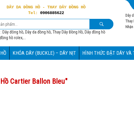
DÂY DA ĐỒNG HỒ - THAY DÂY ĐỒNG HỒ
Tel:
0906885622
Dây d
Thay 
Nhận 
 : Dây đông hồ, Dây da đồng hồ, Thay Dây Đồng Hồ, Dây đồng hồ
ồng hồ rolex,...
 HỒ
KHÓA DÂY (BUCKLE) – DÂY NỊT
HÌNH THỨC ĐẶT DÂY VÀ
Hồ Cartier Ballon Bleu
"