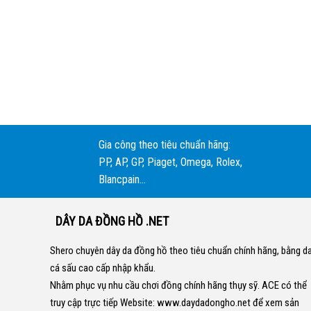
Gia công theo tiêu chuẩn hãng:
PP, AP, GP, Piaget, Omega, Rolex,
Blancpain...
DÂY DA ĐỒNG HỒ .NET
Shero chuyên dây da đồng hồ theo tiêu chuẩn chính hãng, bằng d
cá sấu cao cấp nhập khẩu.
Nhằm phục vụ nhu cầu chơi đồng chính hãng thụy sỹ. ACE có thể
truy cập trực tiếp Website:
www.daydadongho.net
để xem sản