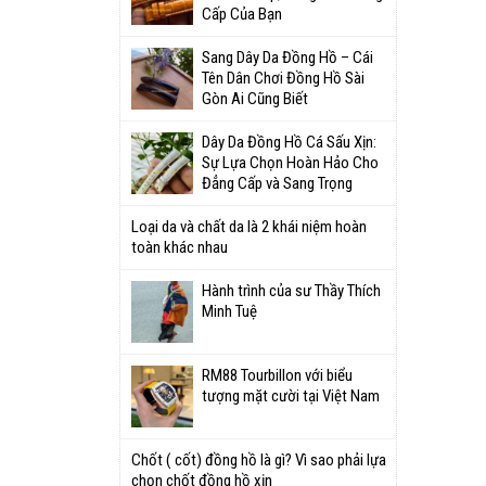
Cấp Của Bạn
Sang Dây Da Đồng Hồ – Cái
Tên Dân Chơi Đồng Hồ Sài
Gòn Ai Cũng Biết
Dây Da Đồng Hồ Cá Sấu Xịn:
Sự Lựa Chọn Hoàn Hảo Cho
Đẳng Cấp và Sang Trọng
Loại da và chất da là 2 khái niệm hoàn
toàn khác nhau
Hành trình của sư Thầy Thích
Minh Tuệ
RM88 Tourbillon với biểu
tượng mặt cười tại Việt Nam
Chốt ( cốt) đồng hồ là gì? Vì sao phải lựa
chọn chốt đồng hồ xịn