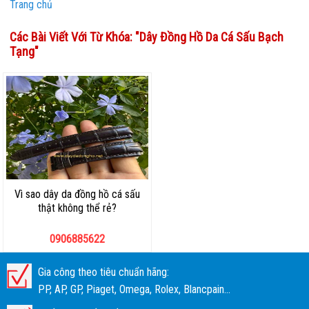
Trang chủ
Các Bài Viết Với Từ Khóa: "
Dây Đồng Hồ Da Cá Sấu Bạch
Tạng
"
Vì sao dây da đồng hồ cá sấu
thật không thể rẻ?
0906885622
Gia công theo tiêu chuẩn hãng:
PP, AP, GP, Piaget, Omega, Rolex, Blancpain...