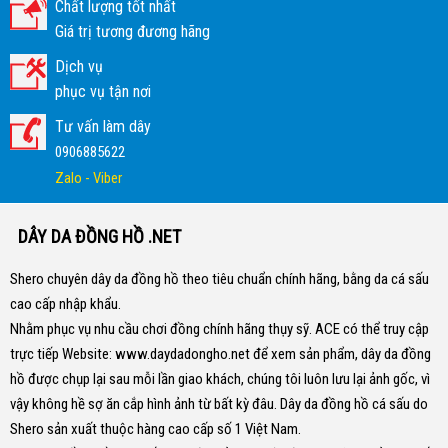
Chất lượng tốt nhất
Giá trị tương đương hãng
Dịch vụ
phục vụ tận nơi
Tư vấn làm dây
0906885622
Zalo - Viber
DÂY DA ĐỒNG HỒ .NET
Shero chuyên dây da đồng hồ theo tiêu chuẩn chính hãng, bằng da cá sấu
cao cấp nhập khẩu.
Nhằm phục vụ nhu cầu chơi đồng chính hãng thụy sỹ. ACE có thể truy cập
trực tiếp Website:
www.daydadongho.net
để xem sản phẩm, dây da đồng
hồ được chụp lại sau mỗi lần giao khách, chúng tôi luôn lưu lại ảnh gốc, vì
vậy không hề sợ ăn cắp hình ảnh từ bất kỳ đâu.
Dây da đồng hồ cá sấu do
Shero sản xuất thuộc hàng cao cấp số 1 Việt Nam.