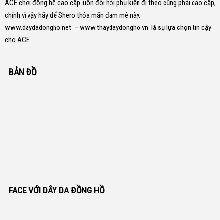
ACE chơi đồng hồ cao cấp luôn đòi hỏi phụ kiện đi theo cũng phải cao cấp,
chính vì vậy hãy để Shero thỏa mãn đam mê này.
www.daydadongho.net
–
www.thaydaydongho.vn
là sự lựa chọn tin cậy
cho ACE.
BẢN ĐỒ
FACE VỚI DÂY DA ĐỒNG HỒ