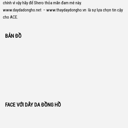
chính vì vậy hãy để Shero thỏa mãn đam mê này.
www.daydadongho.net
–
www.thaydaydongho.vn
là sự lựa chọn tin cậy
cho ACE.
BẢN ĐỒ
FACE VỚI DÂY DA ĐỒNG HỒ