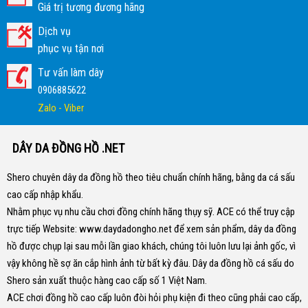
Giá trị tương đương hãng
Dịch vụ
phục vụ tận nơi
Tư vấn làm dây
0906885622
Zalo - Viber
DÂY DA ĐỒNG HỒ .NET
Shero chuyên dây da đồng hồ theo tiêu chuẩn chính hãng, bằng da cá sấu
cao cấp nhập khẩu.
Nhằm phục vụ nhu cầu chơi đồng chính hãng thụy sỹ. ACE có thể truy cập
trực tiếp Website:
www.daydadongho.net
để xem sản phẩm, dây da đồng
hồ được chụp lại sau mỗi lần giao khách, chúng tôi luôn lưu lại ảnh gốc, vì
vậy không hề sợ ăn cắp hình ảnh từ bất kỳ đâu.
Dây da đồng hồ cá sấu do
Shero sản xuất thuộc hàng cao cấp số 1 Việt Nam.
ACE chơi đồng hồ cao cấp luôn đòi hỏi phụ kiện đi theo cũng phải cao cấp,