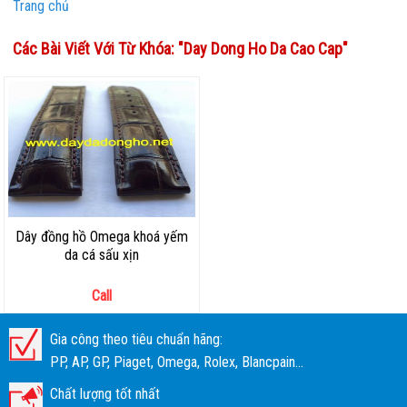
Trang chủ
Các Bài Viết Với Từ Khóa: "
Day Dong Ho Da Cao Cap
"
Dây đồng hồ Omega khoá yếm
da cá sấu xịn
Call
Gia công theo tiêu chuẩn hãng:
PP, AP, GP, Piaget, Omega, Rolex, Blancpain...
Chất lượng tốt nhất