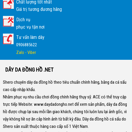
Chất lượng tốt nhất
Giá trị tương đương hãng
Dịch vụ
phục vụ tận nơi
Tư vấn làm dây
0906885622
Zalo - Viber
DÂY DA ĐỒNG HỒ .NET
Shero chuyên dây da đồng hồ theo tiêu chuẩn chính hãng, bằng da cá sấu
cao cấp nhập khẩu.
Nhằm phục vụ nhu cầu chơi đồng chính hãng thụy sỹ. ACE có thể truy cập
trực tiếp Website:
www.daydadongho.net
để xem sản phẩm, dây da đồng
hồ được chụp lại sau mỗi lần giao khách, chúng tôi luôn lưu lại ảnh gốc, vì
vậy không hề sợ ăn cắp hình ảnh từ bất kỳ đâu.
Dây da đồng hồ cá sấu do
Shero sản xuất thuộc hàng cao cấp số 1 Việt Nam.