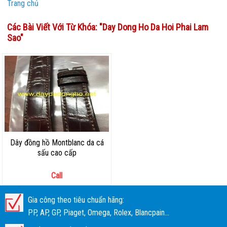
Trang chủ
Các Bài Viết Với Từ Khóa: "
Day Dong Ho Da Hoi Phai Lam
Sao
"
Dây đồng hồ Montblanc da cá
sấu cao cấp
Call
Gia công theo tiêu chuẩn hãng:
PP, AP, GP, Piaget, Omega, Rolex, Blancpain...