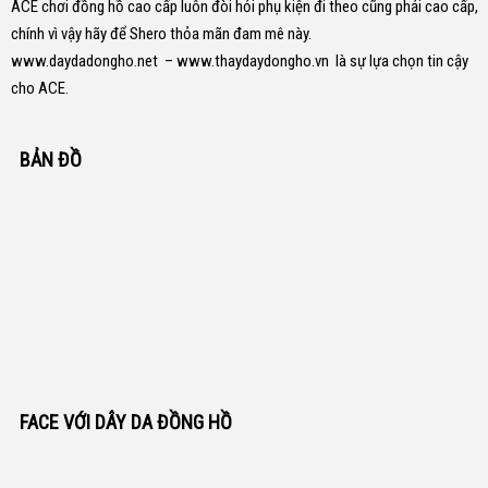
ACE chơi đồng hồ cao cấp luôn đòi hỏi phụ kiện đi theo cũng phải cao cấp,
chính vì vậy hãy để Shero thỏa mãn đam mê này.
www.daydadongho.net
–
www.thaydaydongho.vn
là sự lựa chọn tin cậy
cho ACE.
BẢN ĐỒ
FACE VỚI DÂY DA ĐỒNG HỒ