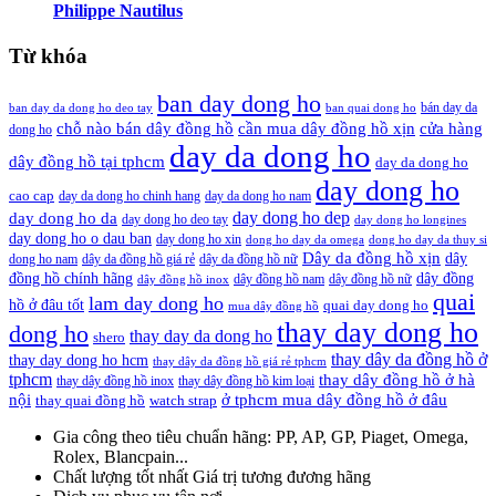
Philippe Nautilus
Từ khóa
ban day dong ho
bán day da
ban day da dong ho deo tay
ban quai dong ho
cần mua dây đồng hồ xịn
chỗ nào bán dây đồng hồ
cửa hàng
dong ho
day da dong ho
dây đồng hồ tại tphcm
day da dong ho
day dong ho
cao cap
day da dong ho chinh hang
day da dong ho nam
day dong ho dep
day dong ho da
day dong ho deo tay
day dong ho longines
day dong ho o dau ban
day dong ho xin
dong ho day da omega
dong ho day da thuy si
Dây da đồng hồ xịn
dây
dong ho nam
dây da đồng hồ giá rẻ
dây da đồng hồ nữ
đồng hồ chính hãng
dây đồng
dây đồng hồ nam
dây đồng hồ nữ
dây đồng hồ inox
quai
lam day dong ho
hồ ở đâu tốt
quai day dong ho
mua dây đồng hồ
thay day dong ho
dong ho
thay day da dong ho
shero
thay dây da đồng hồ ở
thay day dong ho hcm
thay dây da đồng hồ giá rẻ tphcm
tphcm
thay dây đồng hồ ở hà
thay dây đồng hồ inox
thay dây đồng hồ kim loại
nội
ở tphcm mua dây đồng hồ ở đâu
thay quai đồng hồ
watch strap
Gia công theo tiêu chuẩn hãng:
PP, AP, GP, Piaget, Omega,
Rolex, Blancpain...
Chất lượng tốt nhất
Giá trị tương đương hãng