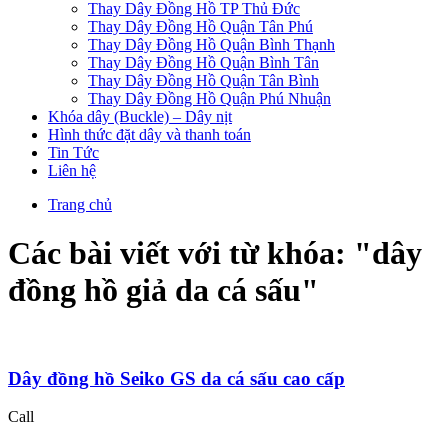
Thay Dây Đồng Hồ TP Thủ Đức
Thay Dây Đồng Hồ Quận Tân Phú
Thay Dây Đồng Hồ Quận Bình Thạnh
Thay Dây Đồng Hồ Quận Bình Tân
Thay Dây Đồng Hồ Quận Tân Bình
Thay Dây Đồng Hồ Quận Phú Nhuận
Khóa dây (Buckle) – Dây nịt
Hình thức đặt dây và thanh toán
Tin Tức
Liên hệ
Trang chủ
Các bài viết với từ khóa: "
dây
đồng hồ giả da cá sấu
"
Dây đồng hồ Seiko GS da cá sấu cao cấp
Call