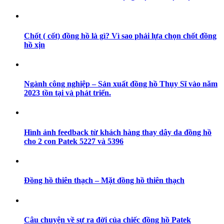
Chốt ( cốt) đồng hồ là gì? Vì sao phải lựa chọn chốt đồng
hồ xịn
Ngành công nghiệp – Sản xuất đồng hồ Thụy Sĩ vào năm
2023 tồn tại và phát triển.
Hình ảnh feedback từ khách hàng thay dây da đồng hồ
cho 2 con Patek 5227 và 5396
Đồng hồ thiên thạch – Mặt đồng hồ thiên thạch
Câu chuyện về sự ra đời của chiếc đồng hồ Patek