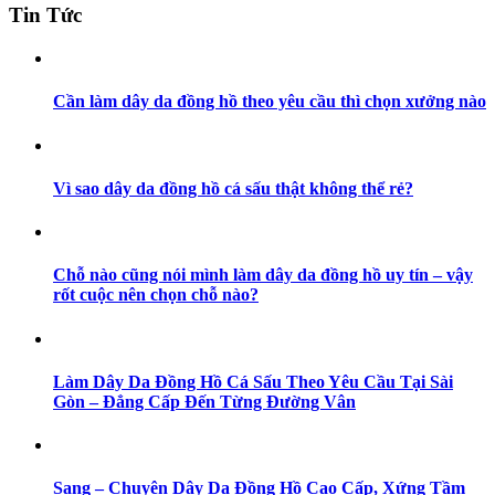
Tin Tức
Cần làm dây da đồng hồ theo yêu cầu thì chọn xưởng nào
Vì sao dây da đồng hồ cá sấu thật không thể rẻ?
Chỗ nào cũng nói mình làm dây da đồng hồ uy tín – vậy
rốt cuộc nên chọn chỗ nào?
Làm Dây Da Đồng Hồ Cá Sấu Theo Yêu Cầu Tại Sài
Gòn – Đẳng Cấp Đến Từng Đường Vân
Sang – Chuyên Dây Da Đồng Hồ Cao Cấp, Xứng Tầm