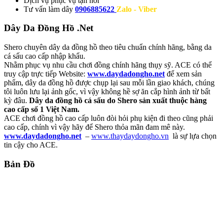
Dịch vụ
phục vụ tận nơi
Tư vấn làm dây
0906885622
Zalo - Viber
Dây Da Đồng Hồ .Net
Shero chuyên dây da đồng hồ theo tiêu chuẩn chính hãng, bằng da
cá sấu cao cấp nhập khẩu.
Nhằm phục vụ nhu cầu chơi đồng chính hãng thụy sỹ. ACE có thể
truy cập trực tiếp Website:
www.daydadongho.net
để xem sản
phẩm, dây da đồng hồ được chụp lại sau mỗi lần giao khách, chúng
tôi luôn lưu lại ảnh gốc, vì vậy không hề sợ ăn cắp hình ảnh từ bất
kỳ đâu.
Dây da đồng hồ cá sấu do Shero sản xuất thuộc hàng
cao cấp số 1 Việt Nam.
ACE chơi đồng hồ cao cấp luôn đòi hỏi phụ kiện đi theo cũng phải
cao cấp, chính vì vậy hãy để Shero thỏa mãn đam mê này.
www.daydadongho.net
–
www.thaydaydongho.vn
là sự lựa chọn
tin cậy cho ACE.
Bản Đồ