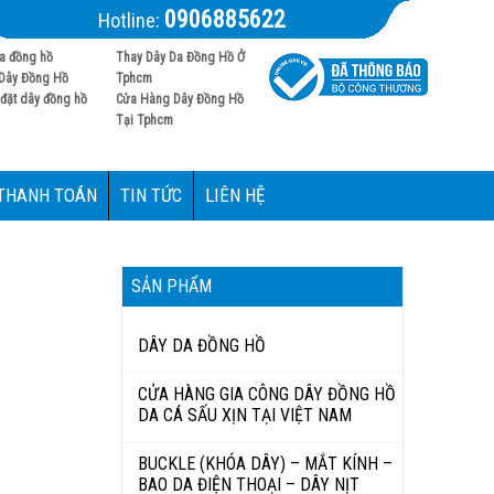
0906885622
Hotline:
a đồng hồ
Thay Dây Da Đồng Hồ Ở
Dây Đồng Hồ
Tphcm
đặt dây đồng hồ
Cửa Hàng Dây Đồng Hồ
Tại Tphcm
 THANH TOÁN
TIN TỨC
LIÊN HỆ
SẢN PHẨM
DÂY DA ĐỒNG HỒ
CỬA HÀNG GIA CÔNG DÂY ĐỒNG HỒ
DA CÁ SẤU XỊN TẠI VIỆT NAM
BUCKLE (KHÓA DÂY) – MẮT KÍNH –
BAO DA ĐIỆN THOẠI – DÂY NỊT