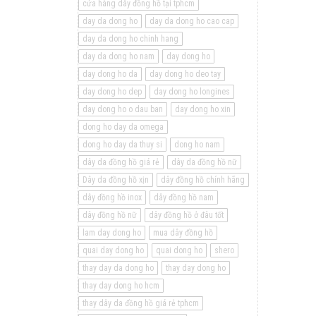
cửa hàng dây đồng hồ tại tphcm
day da dong ho
day da dong ho cao cap
day da dong ho chinh hang
day da dong ho nam
day dong ho
day dong ho da
day dong ho deo tay
day dong ho dep
day dong ho longines
day dong ho o dau ban
day dong ho xin
dong ho day da omega
dong ho day da thuy si
dong ho nam
dây da đồng hồ giá rẻ
dây da đồng hồ nữ
Dây da đồng hồ xịn
dây đồng hồ chính hãng
dây đồng hồ inox
dây đồng hồ nam
dây đồng hồ nữ
dây đồng hồ ở đâu tốt
lam day dong ho
mua dây đồng hồ
quai day dong ho
quai dong ho
shero
thay day da dong ho
thay day dong ho
thay day dong ho hcm
thay dây da đồng hồ giá rẻ tphcm