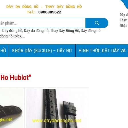
DÂY DA ĐỒNG HỒ - THAY DÂY ĐỒNG HỒ
Tel:
0906885622
Dây d
Thay 
Nhận 
 : Dây đông hồ, Dây da đồng hồ, Thay Dây Đồng Hồ, Dây đồng hồ
ồng hồ rolex,...
 HỒ
KHÓA DÂY (BUCKLE) – DÂY NỊT
HÌNH THỨC ĐẶT DÂY VÀ
 Ho Hublot
"