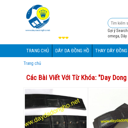
Gợi ý Search
omega, Dây đ
❤❤❤
TRANG CHỦ
DÂY DA ĐỒNG HỒ
THAY DÂY ĐỒNG
Trang chủ
Các Bài Viết Với Từ Khóa: "
Day Dong