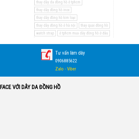
thay dây da đồng hồ ở tphcm
thay dây đồng hồ inox
thay dây đồng hồ kim loại
thay dây đồng hồ ở hà nội
thay quai đồng hồ
watch strap
ở tphcm mua dây đồng hồ ở đâu
Tư vấn làm dây
0906885622
Zalo - Viber
FACE VỚI DÂY DA ĐỒNG HỒ