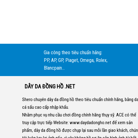
Gia công theo tiêu chuẩn hãng:
PP, AP, GP, Piaget, Omega, Rolex,
Blancpain...
DÂY DA ĐỒNG HỒ .NET
Shero chuyên dây da đồng hồ theo tiêu chuẩn chính hãng, bằng d
cá sấu cao cấp nhập khẩu.
Nhằm phục vụ nhu cầu chơi đồng chính hãng thụy sỹ. ACE có thể
truy cập trực tiếp Website:
www.daydadongho.net
để xem sản
phẩm, dây da đồng hồ được chụp lại sau mỗi lần giao khách, chú