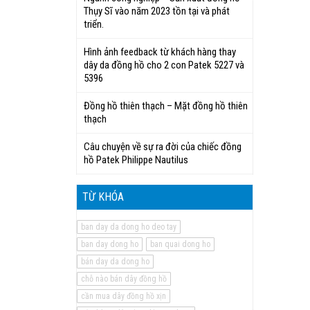
Thụy Sĩ vào năm 2023 tồn tại và phát
triển.
Hình ảnh feedback từ khách hàng thay
dây da đồng hồ cho 2 con Patek 5227 và
5396
Đồng hồ thiên thạch – Mặt đồng hồ thiên
thạch
Câu chuyện về sự ra đời của chiếc đồng
hồ Patek Philippe Nautilus
TỪ KHÓA
ban day da dong ho deo tay
ban day dong ho
ban quai dong ho
bán day da dong ho
chỗ nào bán dây đồng hồ
cần mua dây đồng hồ xịn