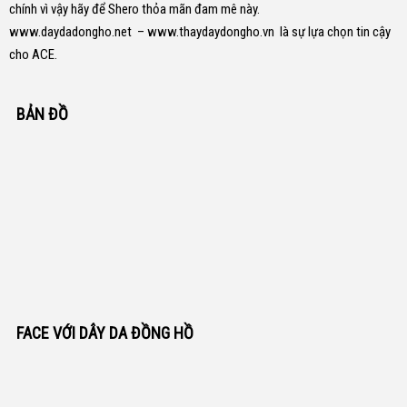
chính vì vậy hãy để Shero thỏa mãn đam mê này.
www.daydadongho.net
–
www.thaydaydongho.vn
là sự lựa chọn tin cậy
cho ACE.
BẢN ĐỒ
FACE VỚI DÂY DA ĐỒNG HỒ