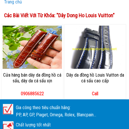
Trang chủ
Các Bài Viết Với Từ Khóa: "
Dây Dong Ho Louis Vuitton
"
Cửa hàng bán dây da đồng hồ cá
Dây da đồng hồ Louis Vuitton da
sấu, dây da cá sấu xịn
cá sấu cao cấp
0906885622
Call
Gia công theo tiêu chuẩn hãng:
PP, AP, GP, Piaget, Omega, Rolex, Blancpain...
Chất lượng tốt nhất