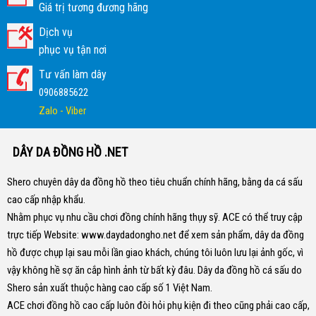
Giá trị tương đương hãng
Dịch vụ
phục vụ tận nơi
Tư vấn làm dây
0906885622
Zalo - Viber
DÂY DA ĐỒNG HỒ .NET
Shero chuyên dây da đồng hồ theo tiêu chuẩn chính hãng, bằng da cá sấu
cao cấp nhập khẩu.
Nhằm phục vụ nhu cầu chơi đồng chính hãng thụy sỹ. ACE có thể truy cập
trực tiếp Website:
www.daydadongho.net
để xem sản phẩm, dây da đồng
hồ được chụp lại sau mỗi lần giao khách, chúng tôi luôn lưu lại ảnh gốc, vì
vậy không hề sợ ăn cắp hình ảnh từ bất kỳ đâu.
Dây da đồng hồ cá sấu do
Shero sản xuất thuộc hàng cao cấp số 1 Việt Nam.
ACE chơi đồng hồ cao cấp luôn đòi hỏi phụ kiện đi theo cũng phải cao cấp,