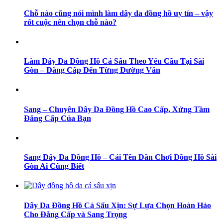
Chỗ nào cũng nói mình làm dây da đồng hồ uy tín – vậy
rốt cuộc nên chọn chỗ nào?
Làm Dây Da Đồng Hồ Cá Sấu Theo Yêu Cầu Tại Sài
Gòn – Đẳng Cấp Đến Từng Đường Vân
Sang – Chuyên Dây Da Đồng Hồ Cao Cấp, Xứng Tầm
Đẳng Cấp Của Bạn
Sang Dây Da Đồng Hồ – Cái Tên Dân Chơi Đồng Hồ Sài
Gòn Ai Cũng Biết
Dây Da Đồng Hồ Cá Sấu Xịn: Sự Lựa Chọn Hoàn Hảo
Cho Đẳng Cấp và Sang Trọng