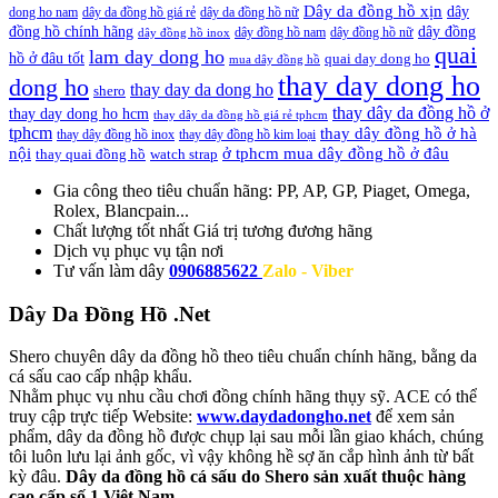
Dây da đồng hồ xịn
dây
dong ho nam
dây da đồng hồ giá rẻ
dây da đồng hồ nữ
đồng hồ chính hãng
dây đồng
dây đồng hồ nam
dây đồng hồ nữ
dây đồng hồ inox
quai
lam day dong ho
hồ ở đâu tốt
quai day dong ho
mua dây đồng hồ
thay day dong ho
dong ho
thay day da dong ho
shero
thay dây da đồng hồ ở
thay day dong ho hcm
thay dây da đồng hồ giá rẻ tphcm
tphcm
thay dây đồng hồ ở hà
thay dây đồng hồ inox
thay dây đồng hồ kim loại
nội
ở tphcm mua dây đồng hồ ở đâu
thay quai đồng hồ
watch strap
Gia công theo tiêu chuẩn hãng:
PP, AP, GP, Piaget, Omega,
Rolex, Blancpain...
Chất lượng tốt nhất
Giá trị tương đương hãng
Dịch vụ
phục vụ tận nơi
Tư vấn làm dây
0906885622
Zalo - Viber
Dây Da Đồng Hồ .Net
Shero chuyên dây da đồng hồ theo tiêu chuẩn chính hãng, bằng da
cá sấu cao cấp nhập khẩu.
Nhằm phục vụ nhu cầu chơi đồng chính hãng thụy sỹ. ACE có thể
truy cập trực tiếp Website:
www.daydadongho.net
để xem sản
phẩm, dây da đồng hồ được chụp lại sau mỗi lần giao khách, chúng
tôi luôn lưu lại ảnh gốc, vì vậy không hề sợ ăn cắp hình ảnh từ bất
kỳ đâu.
Dây da đồng hồ cá sấu do Shero sản xuất thuộc hàng
cao cấp số 1 Việt Nam.