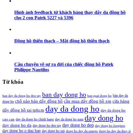
Hình ảnh feedback từ khách hàng thay dây da đồng hồ
cho 2 con Patek 5227 và 5396
Đồng hồ thiên thạch – Mặt đồng hồ thiên thạch
Câu chuyện về sự ra đời của chiếc đồng hồ Patek
Philippe Nautilus
Từ khóa
ban day dong ho
bán day da
ban day da dong ho deo tay
ban quai dong ho
cần mua dây đồng hồ xịn
chỗ nào bán dây đồng hồ
cửa hàng
dong ho
day da dong ho
dây đồng hồ tại tphcm
day da dong ho
day dong ho
cao cap
day da dong ho chinh hang
day da dong ho nam
day dong ho dep
day dong ho da
day dong ho deo tay
day dong ho longines
day dong ho o dau ban
day dong ho xin
dong ho day da omega
dong ho day da thuy si