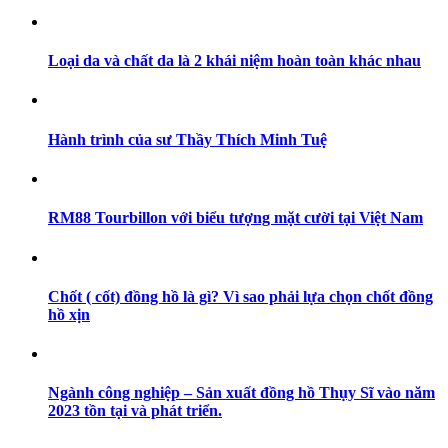
Loại da và chất da là 2 khái niệm hoàn toàn khác nhau
Hành trình của sư Thầy Thích Minh Tuệ
RM88 Tourbillon với biểu tượng mặt cười tại Việt Nam
Chốt ( cốt) đồng hồ là gì? Vì sao phải lựa chọn chốt đồng
hồ xịn
Ngành công nghiệp – Sản xuất đồng hồ Thụy Sĩ vào năm
2023 tồn tại và phát triển.