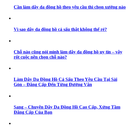
Cần làm dây da đồng hồ theo yêu cầu thì chọn xưởng nào
Vì sao dây da đồng hồ cá sấu thật không thể rẻ?
Chỗ nào cũng nói mình làm dây da đồng hồ uy tín – vậy
rốt cuộc nên chọn chỗ nào?
Làm Dây Da Đồng Hồ Cá Sấu Theo Yêu Cầu Tại Sài
Gòn – Đẳng Cấp Đến Từng Đường Vân
Sang – Chuyên Dây Da Đồng Hồ Cao Cấp, Xứng Tầm
Đẳng Cấp Của Bạn