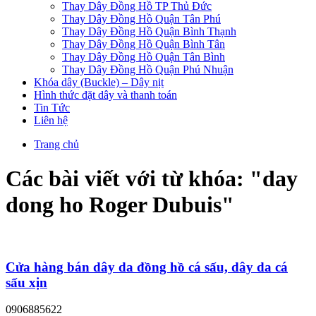
Thay Dây Đồng Hồ TP Thủ Đức
Thay Dây Đồng Hồ Quận Tân Phú
Thay Dây Đồng Hồ Quận Bình Thạnh
Thay Dây Đồng Hồ Quận Bình Tân
Thay Dây Đồng Hồ Quận Tân Bình
Thay Dây Đồng Hồ Quận Phú Nhuận
Khóa dây (Buckle) – Dây nịt
Hình thức đặt dây và thanh toán
Tin Tức
Liên hệ
Trang chủ
Các bài viết với từ khóa: "
day
dong ho Roger Dubuis
"
Cửa hàng bán dây da đồng hồ cá sấu, dây da cá
sấu xịn
0906885622