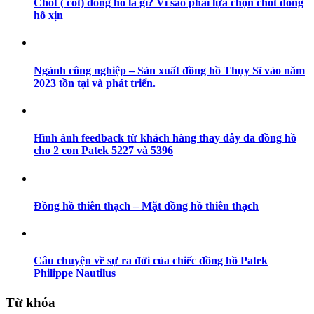
Chốt ( cốt) đồng hồ là gì? Vì sao phải lựa chọn chốt đồng
hồ xịn
Ngành công nghiệp – Sản xuất đồng hồ Thụy Sĩ vào năm
2023 tồn tại và phát triển.
Hình ảnh feedback từ khách hàng thay dây da đồng hồ
cho 2 con Patek 5227 và 5396
Đồng hồ thiên thạch – Mặt đồng hồ thiên thạch
Câu chuyện về sự ra đời của chiếc đồng hồ Patek
Philippe Nautilus
Từ khóa