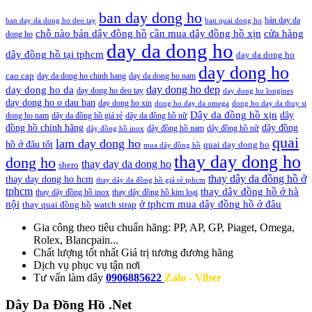
ban day dong ho
bán day da
ban day da dong ho deo tay
ban quai dong ho
cần mua dây đồng hồ xịn
chỗ nào bán dây đồng hồ
cửa hàng
dong ho
day da dong ho
dây đồng hồ tại tphcm
day da dong ho
day dong ho
cao cap
day da dong ho chinh hang
day da dong ho nam
day dong ho dep
day dong ho da
day dong ho deo tay
day dong ho longines
day dong ho o dau ban
day dong ho xin
dong ho day da omega
dong ho day da thuy si
Dây da đồng hồ xịn
dây
dong ho nam
dây da đồng hồ giá rẻ
dây da đồng hồ nữ
đồng hồ chính hãng
dây đồng
dây đồng hồ nam
dây đồng hồ nữ
dây đồng hồ inox
quai
lam day dong ho
hồ ở đâu tốt
quai day dong ho
mua dây đồng hồ
thay day dong ho
dong ho
thay day da dong ho
shero
thay dây da đồng hồ ở
thay day dong ho hcm
thay dây da đồng hồ giá rẻ tphcm
tphcm
thay dây đồng hồ ở hà
thay dây đồng hồ inox
thay dây đồng hồ kim loại
nội
ở tphcm mua dây đồng hồ ở đâu
thay quai đồng hồ
watch strap
Gia công theo tiêu chuẩn hãng:
PP, AP, GP, Piaget, Omega,
Rolex, Blancpain...
Chất lượng tốt nhất
Giá trị tương đương hãng
Dịch vụ
phục vụ tận nơi
Tư vấn làm dây
0906885622
Zalo - Viber
Dây Da Đồng Hồ .Net