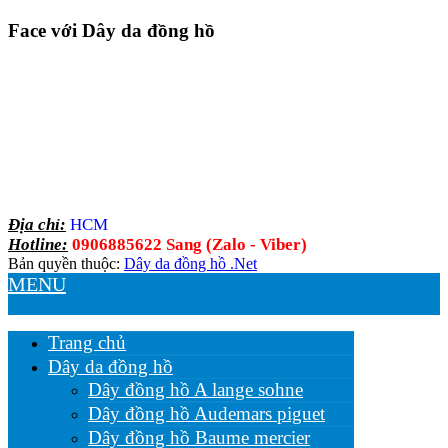
Face với Dây da đồng hồ
Địa chỉ:
HCM
Hotline:
0906885622 Sang (Zalo - Viber)
Bản quyền thuộc:
Dây da đồng hồ .Net
MENU
Trang chủ
Dây da đồng hồ
Dây đồng hồ A lange sohne
Dây đồng hồ Audemars piguet
Dây đồng hồ Baume mercier